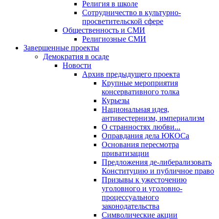
Религия в школе
Сотрудничество в культурно-
просветительской сфере
Общественность и СМИ
Религиозные СМИ
Завершенные проекты
Демократия в осаде
Новости
Архив предыдущего проекта
Крупные мероприятия
консервативного толка
Курьезы
Национальная идея,
антивестернизм, империализм
О странностях любви...
Оправдания дела ЮКОСа
Основания пересмотра
приватизации
Предложения де-либерализовать
Конституцию и публичное право
Призывы к ужесточению
уголовного и уголовно-
процессуального
законодательства
Символические акции