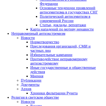
Федерации
Основные тенденции проявлений
антисемитизма в государствах СНГ
Политический антисемитизм в
современной России
Статьи, доклады, репортажи
Карта нападений по мотиву ненависти
Неправомерный антиэкстремизм
Новости
Нормотворчество
Преследования организаций, СМИ и
частных лиц
Избирательные кампании
Противодействие неправомерному
антиэкстремизму
Иные государственные и общественные
действия
Мнения
Публикации
Документы
Архив
Хроники фильтрации Рунета
Религия в светском обществе
Новости
Власти