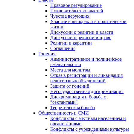
Правовое регулирование
Покровительство властей
Чувства верующих
Участие в выборах и в политической
жизни
Дискуссии о религии и власти
Дискуссии о религии и праве
Религии и карантин
Соглашения
Гонения
Административное и полицейское
вмешательство
Места для молитвы
Отказ в регистрации и ликвидация
религиозных объединений
Защита от гонений
Негосударственная дискриминация
Дискриминация и борьба с
"сектантами"
Теоретическая борьба
Общественность и СМИ
Конфликты с местным населением и
организациями
Конфликты с учреждениями культуры