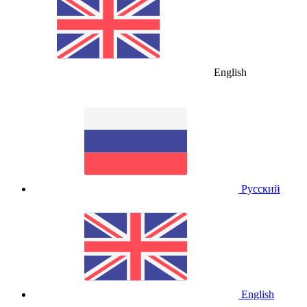
English
Русский
English