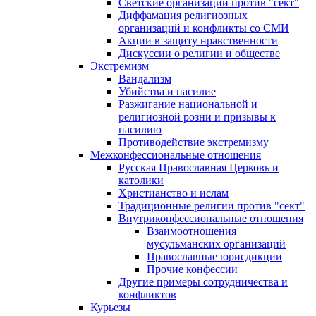
Светские организации против "сект"
Диффамация религиозных
организаций и конфликты со СМИ
Акции в защиту нравственности
Дискуссии о религии и обществе
Экстремизм
Вандализм
Убийства и насилие
Разжигание национальной и
религиозной розни и призывы к
насилию
Противодействие экстремизму
Межконфессиональные отношения
Русская Православная Церковь и
католики
Христианство и ислам
Традиционные религии против "сект"
Внутриконфессиональные отношения
Взаимоотношения
мусульманских организаций
Православные юрисдикции
Прочие конфессии
Другие примеры сотрудничества и
конфликтов
Курьезы