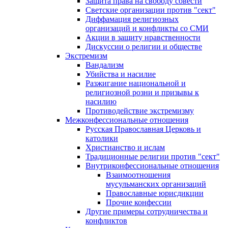
Защита права на свободу совести
Светские организации против "сект"
Диффамация религиозных
организаций и конфликты со СМИ
Акции в защиту нравственности
Дискуссии о религии и обществе
Экстремизм
Вандализм
Убийства и насилие
Разжигание национальной и
религиозной розни и призывы к
насилию
Противодействие экстремизму
Межконфессиональные отношения
Русская Православная Церковь и
католики
Христианство и ислам
Традиционные религии против "сект"
Внутриконфессиональные отношения
Взаимоотношения
мусульманских организаций
Православные юрисдикции
Прочие конфессии
Другие примеры сотрудничества и
конфликтов