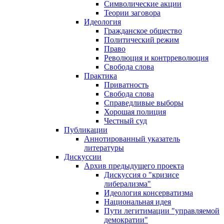
Символические акции
Теории заговора
Идеология
Гражданское общество
Политический режим
Право
Революция и контрреволюция
Свобода слова
Практика
Приватность
Свобода слова
Справедливые выборы
Хорошая полиция
Честный суд
Публикации
Аннотированный указатель
литературы
Дискуссии
Архив предыдущего проекта
Дискуссия о "кризисе
либерализма"
Идеология консерватизма
Национальная идея
Пути легитимации "управляемой
демократии"