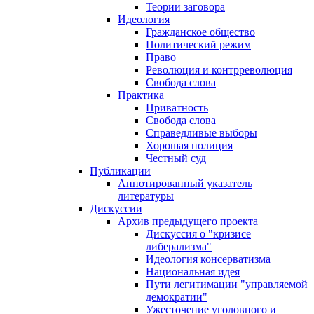
Теории заговора
Идеология
Гражданское общество
Политический режим
Право
Революция и контрреволюция
Свобода слова
Практика
Приватность
Свобода слова
Справедливые выборы
Хорошая полиция
Честный суд
Публикации
Аннотированный указатель
литературы
Дискуссии
Архив предыдущего проекта
Дискуссия о "кризисе
либерализма"
Идеология консерватизма
Национальная идея
Пути легитимации "управляемой
демократии"
Ужесточение уголовного и