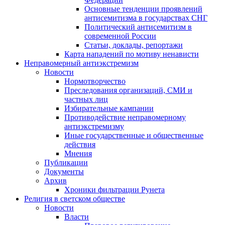
Основные тенденции проявлений
антисемитизма в государствах СНГ
Политический антисемитизм в
современной России
Статьи, доклады, репортажи
Карта нападений по мотиву ненависти
Неправомерный антиэкстремизм
Новости
Нормотворчество
Преследования организаций, СМИ и
частных лиц
Избирательные кампании
Противодействие неправомерному
антиэкстремизму
Иные государственные и общественные
действия
Мнения
Публикации
Документы
Архив
Хроники фильтрации Рунета
Религия в светском обществе
Новости
Власти