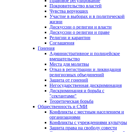
Правовое регулирование
Покровительство властей
Чувства верующих
Участие в выборах и в политической
жизни
Дискуссии о религии и власти
Дискуссии о религии и праве
Религии и карантин
Соглашения
Гонения
Административное и полицейское
вмешательство
Места для молитвы
Отказ в регистрации и ликвидация
религиозных объединений
Защита от гонений
Негосударственная дискриминация
Дискриминация и борьба с
"сектантами"
Теоретическая борьба
Общественность и СМИ
Конфликты с местным населением и
организациями
Конфликты с учреждениями культуры
Защита права на свободу совести