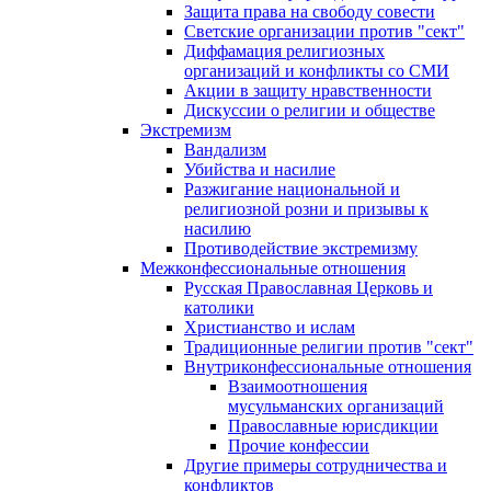
Защита права на свободу совести
Светские организации против "сект"
Диффамация религиозных
организаций и конфликты со СМИ
Акции в защиту нравственности
Дискуссии о религии и обществе
Экстремизм
Вандализм
Убийства и насилие
Разжигание национальной и
религиозной розни и призывы к
насилию
Противодействие экстремизму
Межконфессиональные отношения
Русская Православная Церковь и
католики
Христианство и ислам
Традиционные религии против "сект"
Внутриконфессиональные отношения
Взаимоотношения
мусульманских организаций
Православные юрисдикции
Прочие конфессии
Другие примеры сотрудничества и
конфликтов