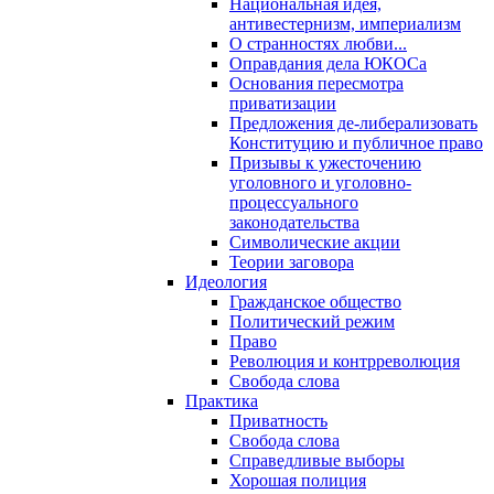
Национальная идея,
антивестернизм, империализм
О странностях любви...
Оправдания дела ЮКОСа
Основания пересмотра
приватизации
Предложения де-либерализовать
Конституцию и публичное право
Призывы к ужесточению
уголовного и уголовно-
процессуального
законодательства
Символические акции
Теории заговора
Идеология
Гражданское общество
Политический режим
Право
Революция и контрреволюция
Свобода слова
Практика
Приватность
Свобода слова
Справедливые выборы
Хорошая полиция