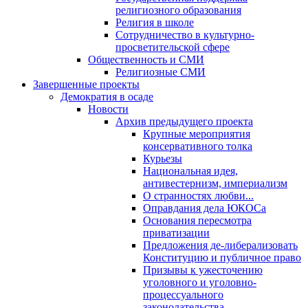
религиозного образования
Религия в школе
Сотрудничество в культурно-
просветительской сфере
Общественность и СМИ
Религиозные СМИ
Завершенные проекты
Демократия в осаде
Новости
Архив предыдущего проекта
Крупные мероприятия
консервативного толка
Курьезы
Национальная идея,
антивестернизм, империализм
О странностях любви...
Оправдания дела ЮКОСа
Основания пересмотра
приватизации
Предложения де-либерализовать
Конституцию и публичное право
Призывы к ужесточению
уголовного и уголовно-
процессуального
законодательства