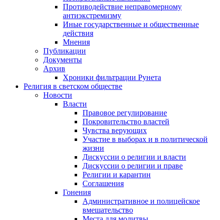
Противодействие неправомерному
антиэкстремизму
Иные государственные и общественные
действия
Мнения
Публикации
Документы
Архив
Хроники фильтрации Рунета
Религия в светском обществе
Новости
Власти
Правовое регулирование
Покровительство властей
Чувства верующих
Участие в выборах и в политической
жизни
Дискуссии о религии и власти
Дискуссии о религии и праве
Религии и карантин
Соглашения
Гонения
Административное и полицейское
вмешательство
Места для молитвы