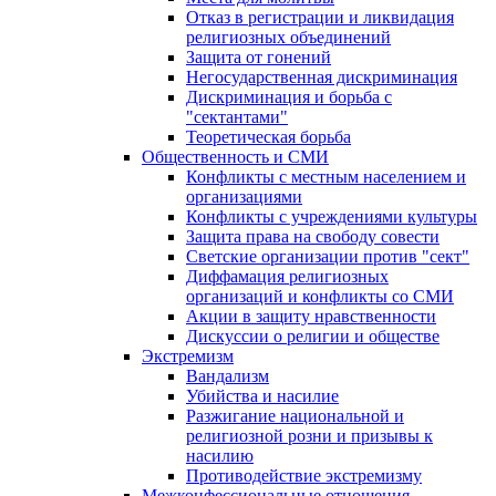
Отказ в регистрации и ликвидация
религиозных объединений
Защита от гонений
Негосударственная дискриминация
Дискриминация и борьба с
"сектантами"
Теоретическая борьба
Общественность и СМИ
Конфликты с местным населением и
организациями
Конфликты с учреждениями культуры
Защита права на свободу совести
Светские организации против "сект"
Диффамация религиозных
организаций и конфликты со СМИ
Акции в защиту нравственности
Дискуссии о религии и обществе
Экстремизм
Вандализм
Убийства и насилие
Разжигание национальной и
религиозной розни и призывы к
насилию
Противодействие экстремизму
Межконфессиональные отношения