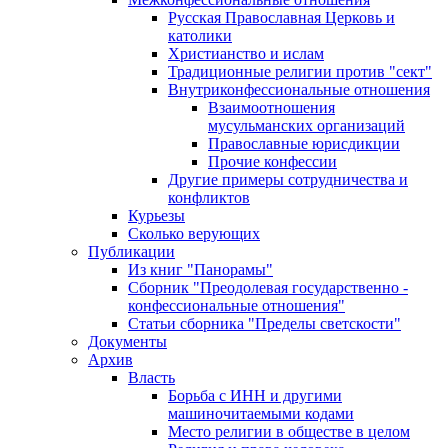
Русская Православная Церковь и
католики
Христианство и ислам
Традиционные религии против "сект"
Внутриконфессиональные отношения
Взаимоотношения
мусульманских организаций
Православные юрисдикции
Прочие конфессии
Другие примеры сотрудничества и
конфликтов
Курьезы
Сколько верующих
Публикации
Из книг "Панорамы"
Сборник "Преодолевая государственно -
конфессиональные отношения"
Статьи сборника "Пределы светскости"
Документы
Архив
Власть
Борьба с ИНН и другими
машиночитаемыми кодами
Место религии в обществе в целом