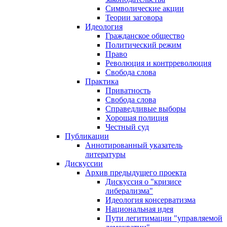
Символические акции
Теории заговора
Идеология
Гражданское общество
Политический режим
Право
Революция и контрреволюция
Свобода слова
Практика
Приватность
Свобода слова
Справедливые выборы
Хорошая полиция
Честный суд
Публикации
Аннотированный указатель
литературы
Дискуссии
Архив предыдущего проекта
Дискуссия о "кризисе
либерализма"
Идеология консерватизма
Национальная идея
Пути легитимации "управляемой