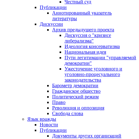
Честный суд
Публикации
Аннотированный указатель
литературы
Дискуссии
Архив предыдущего проекта
Дискуссия о "кризисе
либерализма"
Идеология консерватизма
Национальная идея
Пути легитимации "управляемой
демократии"
Ужесточение уголовного и
уголовно-процесуального
законодательства
Барометр демократии
Гражданское общество
Политический режим
Право
Революция и оппозиция
Свобода слова
Язык вражды
Новости
Публикации
Документы других организаций