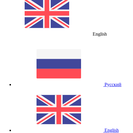
English
Русский
English