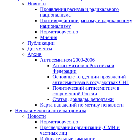
Новости
Проявления расизма и радикального
национализма
Противодействие расизму и радикальному
национализму
Нормотворчество
Мнения
Публикации
Документы
Архив
Антисемитизм 2003-2006
Антисемитизм в Российской
Федерации
Основные тенденции проявлений
антисемитизма в государствах СНГ
Политический антисемитизм в
современной России
Статьи, доклады, репортажи
Карта нападений по мотиву ненависти
Неправомерный антиэкстремизм
Новости
Нормотворчество
Преследования организаций, СМИ и
частных лиц
Избирательные кампании