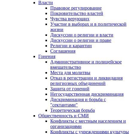
Власти
Правовое регулирование
Покровительство властей
Чувства верующих
Участие в выборах и в политической
жизни
Дискуссии о религии и власти
Дискуссии о религии и праве
Религии и карантин
Соглашения
Гонения
Административное и полицейское
вмешательство
Места для молитвы
Отказ в регистрации и ликвидация
религиозных объединений
Защита от гонений
Негосударственная дискриминация
Дискриминация и борьба с
"сектантами"
Теоретическая борьба
Общественность и СМИ
Конфликты с местным населением и
организациями
Конфликты с учреждениями культуры