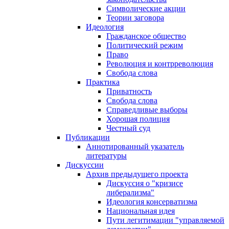
Символические акции
Теории заговора
Идеология
Гражданское общество
Политический режим
Право
Революция и контрреволюция
Свобода слова
Практика
Приватность
Свобода слова
Справедливые выборы
Хорошая полиция
Честный суд
Публикации
Аннотированный указатель
литературы
Дискуссии
Архив предыдущего проекта
Дискуссия о "кризисе
либерализма"
Идеология консерватизма
Национальная идея
Пути легитимации "управляемой