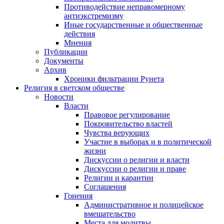
Противодействие неправомерному
антиэкстремизму
Иные государственные и общественные
действия
Мнения
Публикации
Документы
Архив
Хроники фильтрации Рунета
Религия в светском обществе
Новости
Власти
Правовое регулирование
Покровительство властей
Чувства верующих
Участие в выборах и в политической
жизни
Дискуссии о религии и власти
Дискуссии о религии и праве
Религии и карантин
Соглашения
Гонения
Административное и полицейское
вмешательство
Места для молитвы