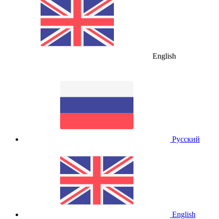
English
Русский
English