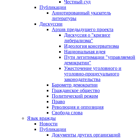
Честный суд
Публикации
Аннотированный указатель
литературы
Дискуссии
Архив предыдущего проекта
Дискуссия о "кризисе
либерализма"
Идеология консерватизма
Национальная идея
Пути легитимации "управляемой
демократии"
Ужесточение уголовного и
уголовно-процесуального
законодательства
Барометр демократии
Гражданское общество
Политический режим
Право
Революция и оппозиция
Свобода слова
Язык вражды
Новости
Публикации
Документы других организаций