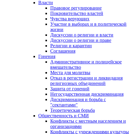
Власти
Правовое регулирование
Покровительство властей
Чувства верующих
Участие в выборах и в политической
жизни
Дискуссии о религии и власти
Дискуссии о религии и праве
Религии и карантин
Соглашения
Гонения
Административное и полицейское
вмешательство
Места для молитвы
Отказ в регистрации и ликвидация
религиозных объединений
Защита от гонений
Негосударственная дискриминация
Дискриминация и борьба с
"сектантами"
Теоретическая борьба
Общественность и СМИ
Конфликты с местным населением и
организациями
Конфликты с учреждениями культуры