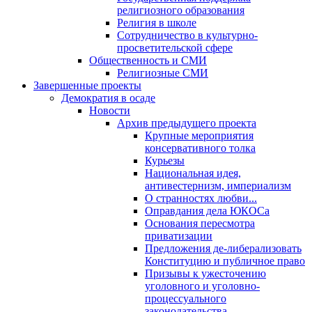
религиозного образования
Религия в школе
Сотрудничество в культурно-
просветительской сфере
Общественность и СМИ
Религиозные СМИ
Завершенные проекты
Демократия в осаде
Новости
Архив предыдущего проекта
Крупные мероприятия
консервативного толка
Курьезы
Национальная идея,
антивестернизм, империализм
О странностях любви...
Оправдания дела ЮКОСа
Основания пересмотра
приватизации
Предложения де-либерализовать
Конституцию и публичное право
Призывы к ужесточению
уголовного и уголовно-
процессуального
законодательства