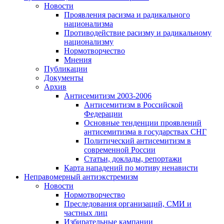
Новости
Проявления расизма и радикального
национализма
Противодействие расизму и радикальному
национализму
Нормотворчество
Мнения
Публикации
Документы
Архив
Антисемитизм 2003-2006
Антисемитизм в Российской
Федерации
Основные тенденции проявлений
антисемитизма в государствах СНГ
Политический антисемитизм в
современной России
Статьи, доклады, репортажи
Карта нападений по мотиву ненависти
Неправомерный антиэкстремизм
Новости
Нормотворчество
Преследования организаций, СМИ и
частных лиц
Избирательные кампании