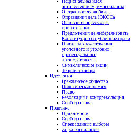
Национальная идея,
антивестернизм, империализм
О странностях любви...
Оправдания дела ЮКОСа
Основания пересмотра
приватизации
Предложения де-либерализовать
Конституцию и публичное право
Призывы к ужесточению
уголовного и уголовно-
процессуального
законодательства
Символические акции
Теории заговора
Идеология
Гражданское общество
Политический режим
Право
Революция и контрреволюция
Свобода слова
Практика
Приватность
Свобода слова
Справедливые выборы
Хорошая полиция