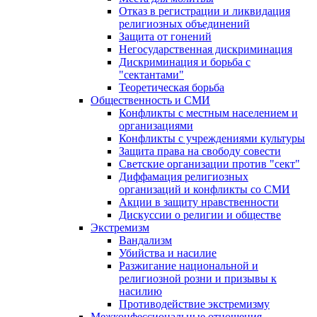
Отказ в регистрации и ликвидация
религиозных объединений
Защита от гонений
Негосударственная дискриминация
Дискриминация и борьба с
"сектантами"
Теоретическая борьба
Общественность и СМИ
Конфликты с местным населением и
организациями
Конфликты с учреждениями культуры
Защита права на свободу совести
Светские организации против "сект"
Диффамация религиозных
организаций и конфликты со СМИ
Акции в защиту нравственности
Дискуссии о религии и обществе
Экстремизм
Вандализм
Убийства и насилие
Разжигание национальной и
религиозной розни и призывы к
насилию
Противодействие экстремизму
Межконфессиональные отношения