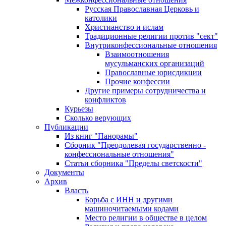
Русская Православная Церковь и
католики
Христианство и ислам
Традиционные религии против "сект"
Внутриконфессиональные отношения
Взаимоотношения
мусульманских организаций
Православные юрисдикции
Прочие конфессии
Другие примеры сотрудничества и
конфликтов
Курьезы
Сколько верующих
Публикации
Из книг "Панорамы"
Сборник "Преодолевая государственно -
конфессиональные отношения"
Статьи сборника "Пределы светскости"
Документы
Архив
Власть
Борьба с ИНН и другими
машиночитаемыми кодами
Место религии в обществе в целом