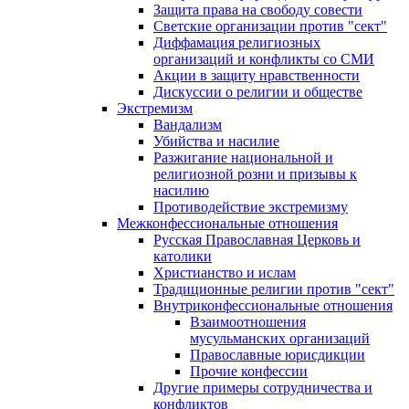
Защита права на свободу совести
Светские организации против "сект"
Диффамация религиозных
организаций и конфликты со СМИ
Акции в защиту нравственности
Дискуссии о религии и обществе
Экстремизм
Вандализм
Убийства и насилие
Разжигание национальной и
религиозной розни и призывы к
насилию
Противодействие экстремизму
Межконфессиональные отношения
Русская Православная Церковь и
католики
Христианство и ислам
Традиционные религии против "сект"
Внутриконфессиональные отношения
Взаимоотношения
мусульманских организаций
Православные юрисдикции
Прочие конфессии
Другие примеры сотрудничества и
конфликтов