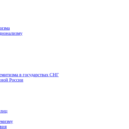
лизма
ционализму
емитизма в государствах СНГ
нной России
 лиц
емизму
вия