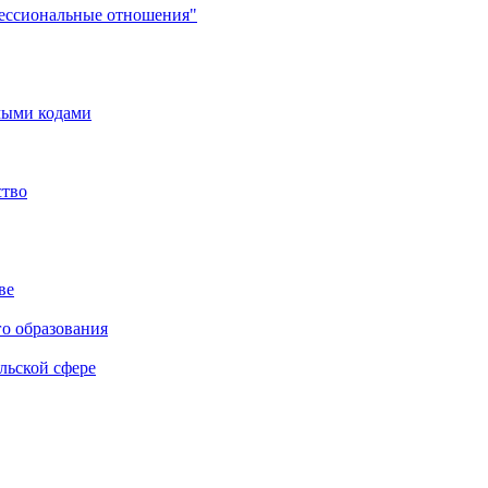
фессиональные отношения"
мыми кодами
ство
ве
го образования
льской сфере