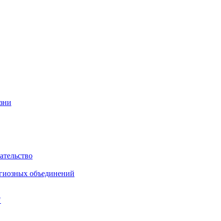
изни
ательство
игиозных объединений
"