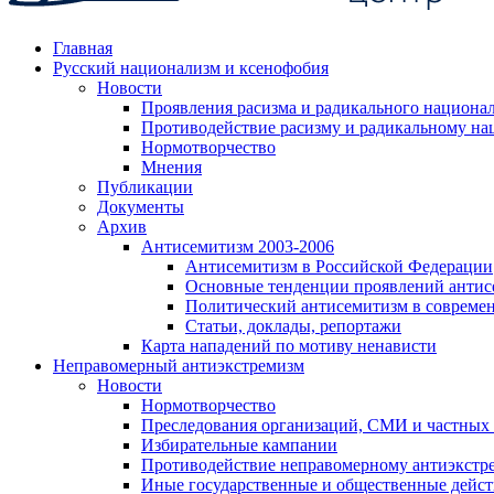
Главная
Русский национализм и ксенофобия
Новости
Проявления расизма и радикального национа
Противодействие расизму и радикальному на
Нормотворчество
Мнения
Публикации
Документы
Архив
Антисемитизм 2003-2006
Антисемитизм в Российской Федерации
Основные тенденции проявлений антис
Политический антисемитизм в совреме
Статьи, доклады, репортажи
Карта нападений по мотиву ненависти
Неправомерный антиэкстремизм
Новости
Нормотворчество
Преследования организаций, СМИ и частных
Избирательные кампании
Противодействие неправомерному антиэкстр
Иные государственные и общественные дейст