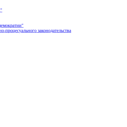
а"
демократии"
но-процесуального законодательства