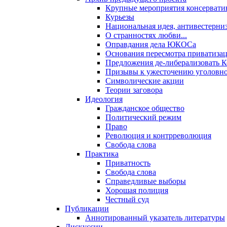
Крупные мероприятия консервати
Курьезы
Национальная идея, антивестерни
О странностях любви...
Оправдания дела ЮКОСа
Основания пересмотра приватиза
Предложения де-либерализовать 
Призывы к ужесточению уголовног
Символические акции
Теории заговора
Идеология
Гражданское общество
Политический режим
Право
Революция и контрреволюция
Свобода слова
Практика
Приватность
Свобода слова
Справедливые выборы
Хорошая полиция
Честный суд
Публикации
Аннотированный указатель литературы
Дискуссии