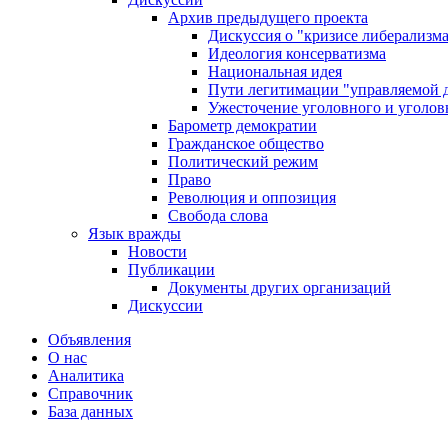
Архив предыдущего проекта
Дискуссия о "кризисе либерализм
Идеология консерватизма
Национальная идея
Пути легитимации "управляемой 
Ужесточение уголовного и уголов
Барометр демократии
Гражданское общество
Политический режим
Право
Революция и оппозиция
Свобода слова
Язык вражды
Новости
Публикации
Документы других организаций
Дискуссии
Объявления
О нас
Аналитика
Справочник
База данных