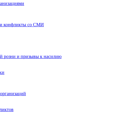
ганизациями
 и конфликты со СМИ
й розни и призывы к насилию
ки
организаций
ликтов