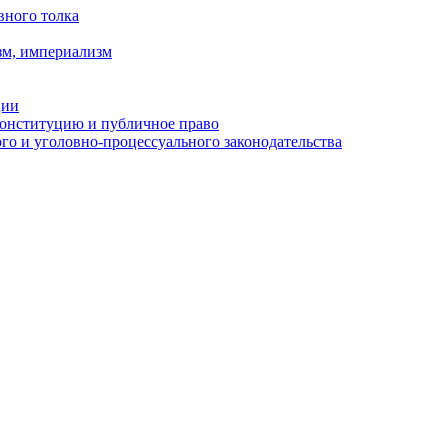
вного толка
зм, империализм
ции
Конституцию и публичное право
о и уголовно-процессуального законодательства