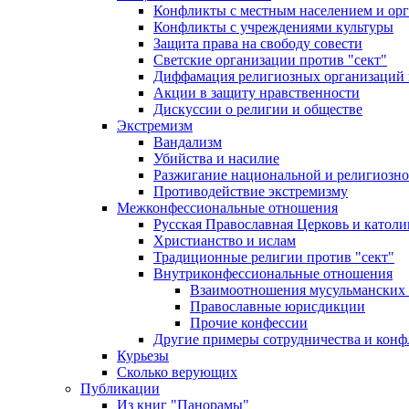
Конфликты с местным населением и ор
Конфликты с учреждениями культуры
Защита права на свободу совести
Светские организации против "сект"
Диффамация религиозных организаций
Акции в защиту нравственности
Дискуссии о религии и обществе
Экстремизм
Вандализм
Убийства и насилие
Разжигание национальной и религиозно
Противодействие экстремизму
Межконфессиональные отношения
Русская Православная Церковь и католи
Христианство и ислам
Традиционные религии против "сект"
Внутриконфессиональные отношения
Взаимоотношения мусульманских 
Православные юрисдикции
Прочие конфессии
Другие примеры сотрудничества и конф
Курьезы
Сколько верующих
Публикации
Из книг "Панорамы"