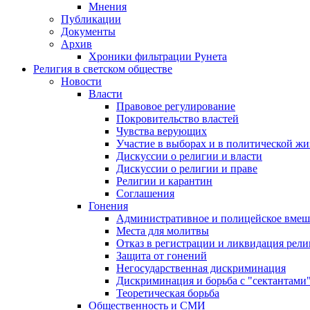
Мнения
Публикации
Документы
Архив
Хроники фильтрации Рунета
Религия в светском обществе
Новости
Власти
Правовое регулирование
Покровительство властей
Чувства верующих
Участие в выборах и в политической ж
Дискуссии о религии и власти
Дискуссии о религии и праве
Религии и карантин
Соглашения
Гонения
Административное и полицейское вмеш
Места для молитвы
Отказ в регистрации и ликвидация рел
Защита от гонений
Негосударственная дискриминация
Дискриминация и борьба с "сектантами
Теоретическая борьба
Общественность и СМИ