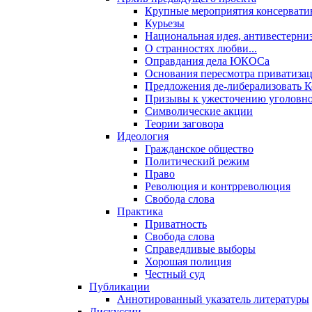
Крупные мероприятия консервати
Курьезы
Национальная идея, антивестерни
О странностях любви...
Оправдания дела ЮКОСа
Основания пересмотра приватиза
Предложения де-либерализовать 
Призывы к ужесточению уголовног
Символические акции
Теории заговора
Идеология
Гражданское общество
Политический режим
Право
Революция и контрреволюция
Свобода слова
Практика
Приватность
Свобода слова
Справедливые выборы
Хорошая полиция
Честный суд
Публикации
Аннотированный указатель литературы
Дискуссии