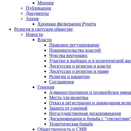
Мнения
Публикации
Документы
Архив
Хроники фильтрации Рунета
Религия в светском обществе
Новости
Власти
Правовое регулирование
Покровительство властей
Чувства верующих
Участие в выборах и в политической ж
Дискуссии о религии и власти
Дискуссии о религии и праве
Религии и карантин
Соглашения
Гонения
Административное и полицейское вмеш
Места для молитвы
Отказ в регистрации и ликвидация рел
Защита от гонений
Негосударственная дискриминация
Дискриминация и борьба с "сектантами
Теоретическая борьба
Общественность и СМИ