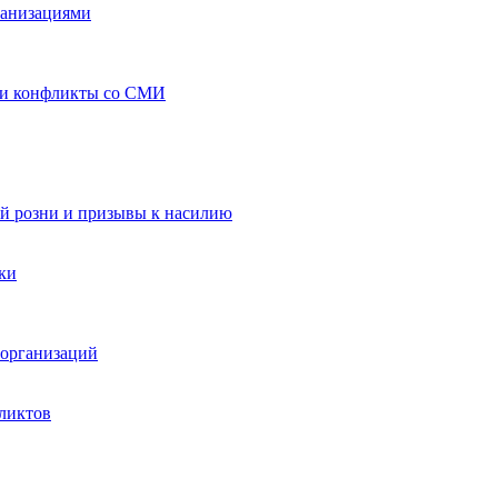
ганизациями
 и конфликты со СМИ
й розни и призывы к насилию
ки
организаций
ликтов