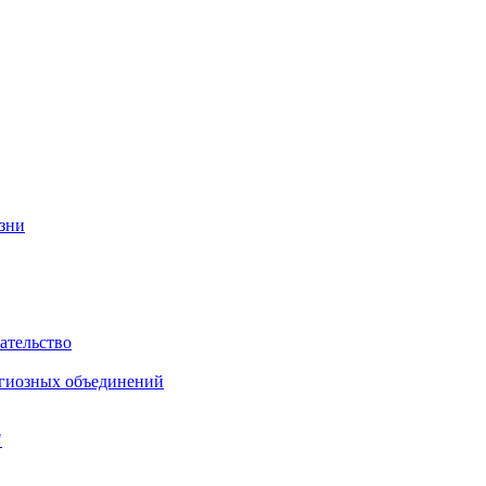
изни
ательство
игиозных объединений
"