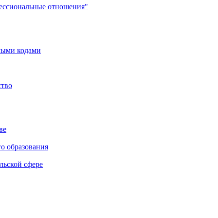
фессиональные отношения"
мыми кодами
ство
ве
го образования
льской сфере