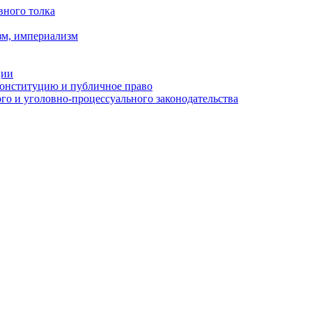
вного толка
зм, империализм
ции
Конституцию и публичное право
о и уголовно-процессуального законодательства