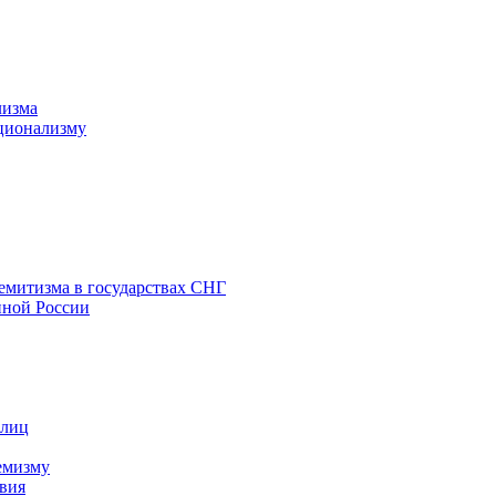
лизма
ционализму
емитизма в государствах СНГ
нной России
 лиц
емизму
вия