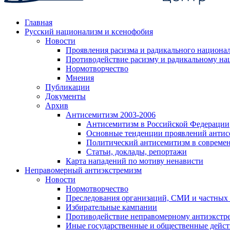
Главная
Русский национализм и ксенофобия
Новости
Проявления расизма и радикального национа
Противодействие расизму и радикальному на
Нормотворчество
Мнения
Публикации
Документы
Архив
Антисемитизм 2003-2006
Антисемитизм в Российской Федерации
Основные тенденции проявлений антис
Политический антисемитизм в совреме
Статьи, доклады, репортажи
Карта нападений по мотиву ненависти
Неправомерный антиэкстремизм
Новости
Нормотворчество
Преследования организаций, СМИ и частных
Избирательные кампании
Противодействие неправомерному антиэкстр
Иные государственные и общественные дейст