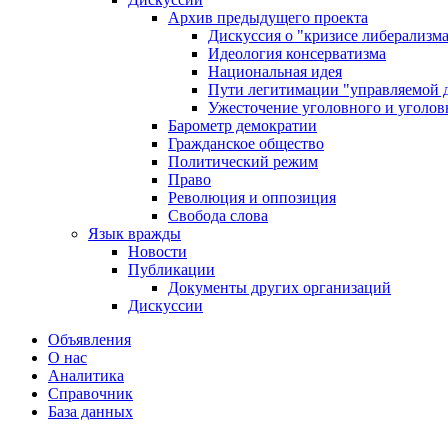
Архив предыдущего проекта
Дискуссия о "кризисе либерализм
Идеология консерватизма
Национальная идея
Пути легитимации "управляемой 
Ужесточение уголовного и уголов
Барометр демократии
Гражданское общество
Политический режим
Право
Революция и оппозиция
Свобода слова
Язык вражды
Новости
Публикации
Документы других организаций
Дискуссии
Объявления
О нас
Аналитика
Справочник
База данных