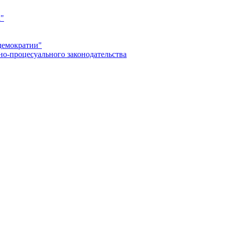
а"
демократии"
но-процесуального законодательства