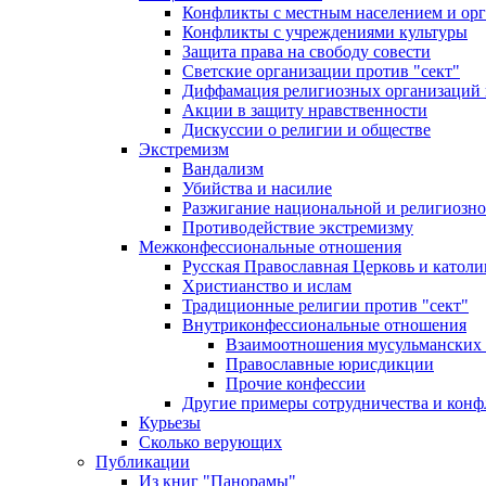
Конфликты с местным населением и ор
Конфликты с учреждениями культуры
Защита права на свободу совести
Светские организации против "сект"
Диффамация религиозных организаций
Акции в защиту нравственности
Дискуссии о религии и обществе
Экстремизм
Вандализм
Убийства и насилие
Разжигание национальной и религиозно
Противодействие экстремизму
Межконфессиональные отношения
Русская Православная Церковь и католи
Христианство и ислам
Традиционные религии против "сект"
Внутриконфессиональные отношения
Взаимоотношения мусульманских 
Православные юрисдикции
Прочие конфессии
Другие примеры сотрудничества и конф
Курьезы
Сколько верующих
Публикации
Из книг "Панорамы"