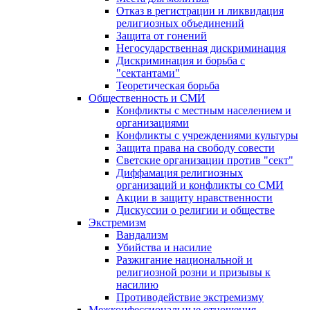
Отказ в регистрации и ликвидация
религиозных объединений
Защита от гонений
Негосударственная дискриминация
Дискриминация и борьба с
"сектантами"
Теоретическая борьба
Общественность и СМИ
Конфликты с местным населением и
организациями
Конфликты с учреждениями культуры
Защита права на свободу совести
Светские организации против "сект"
Диффамация религиозных
организаций и конфликты со СМИ
Акции в защиту нравственности
Дискуссии о религии и обществе
Экстремизм
Вандализм
Убийства и насилие
Разжигание национальной и
религиозной розни и призывы к
насилию
Противодействие экстремизму
Межконфессиональные отношения