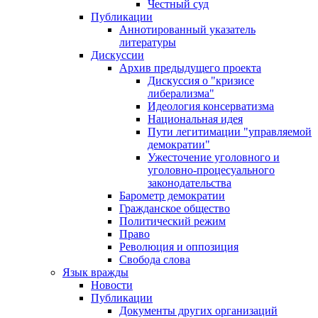
Честный суд
Публикации
Аннотированный указатель
литературы
Дискуссии
Архив предыдущего проекта
Дискуссия о "кризисе
либерализма"
Идеология консерватизма
Национальная идея
Пути легитимации "управляемой
демократии"
Ужесточение уголовного и
уголовно-процесуального
законодательства
Барометр демократии
Гражданское общество
Политический режим
Право
Революция и оппозиция
Свобода слова
Язык вражды
Новости
Публикации
Документы других организаций