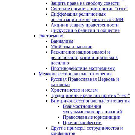
Защита права на свободу совести
Светские организации против "сект"
Диффамация религиозных
организаций и конфликты со СМИ
Акции в защиту нравственности
Дискуссии о религии и обществе
Экстремизм
Вандализм
Убийства и насилие
Разжигание национальной и
религиозной розни и призывы к
насилию
Противодействие экстремизму
Межконфессиональные отношения
Русская Православная Церковь и
католики
Христианство и ислам
Традиционные религии против "сект"
Внутриконфессиональные отношения
Взаимоотношения
мусульманских организаций
Православные юрисдикции
Прочие конфессии
Другие примеры сотрудничества и
конфликтов