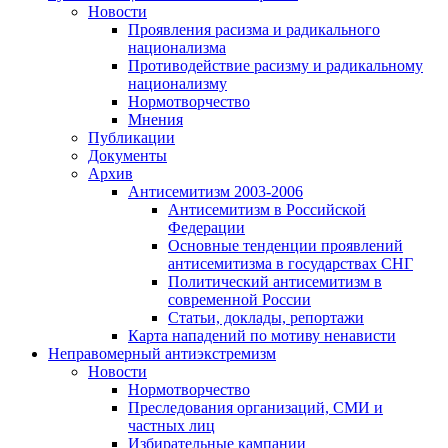
Новости
Проявления расизма и радикального
национализма
Противодействие расизму и радикальному
национализму
Нормотворчество
Мнения
Публикации
Документы
Архив
Антисемитизм 2003-2006
Антисемитизм в Российской
Федерации
Основные тенденции проявлений
антисемитизма в государствах СНГ
Политический антисемитизм в
современной России
Статьи, доклады, репортажи
Карта нападений по мотиву ненависти
Неправомерный антиэкстремизм
Новости
Нормотворчество
Преследования организаций, СМИ и
частных лиц
Избирательные кампании