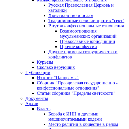
Русская Православная Церковь и
католики
Христианство и ислам
Традиционные религии против "сект"
Внутриконфессиональные отношения
Взаимоотношения
мусульманских организаций
Православные юрисдикции
Прочие конфессии
Другие примеры сотрудничества и
конфликтов
Курьезы
Сколько верующих
Публикации
Из книг "Панорамы"
Сборник "Преодолевая государственно -
конфессиональные отношения"
Статьи сборника "Пределы светскости"
Документы
Архив
Власть
Борьба с ИНН и другими
машиночитаемыми кодами
Место религии в обществе в целом