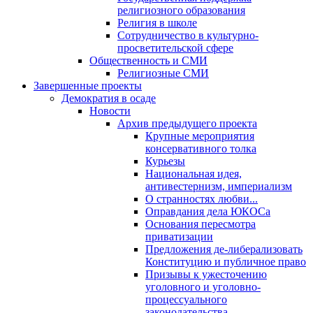
религиозного образования
Религия в школе
Сотрудничество в культурно-
просветительской сфере
Общественность и СМИ
Религиозные СМИ
Завершенные проекты
Демократия в осаде
Новости
Архив предыдущего проекта
Крупные мероприятия
консервативного толка
Курьезы
Национальная идея,
антивестернизм, империализм
О странностях любви...
Оправдания дела ЮКОСа
Основания пересмотра
приватизации
Предложения де-либерализовать
Конституцию и публичное право
Призывы к ужесточению
уголовного и уголовно-
процессуального
законодательства