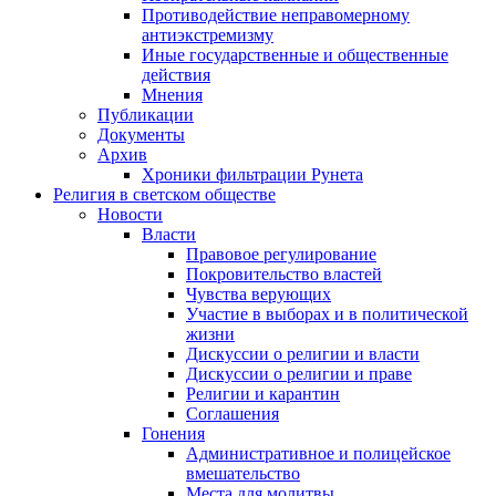
Противодействие неправомерному
антиэкстремизму
Иные государственные и общественные
действия
Мнения
Публикации
Документы
Архив
Хроники фильтрации Рунета
Религия в светском обществе
Новости
Власти
Правовое регулирование
Покровительство властей
Чувства верующих
Участие в выборах и в политической
жизни
Дискуссии о религии и власти
Дискуссии о религии и праве
Религии и карантин
Соглашения
Гонения
Административное и полицейское
вмешательство
Места для молитвы