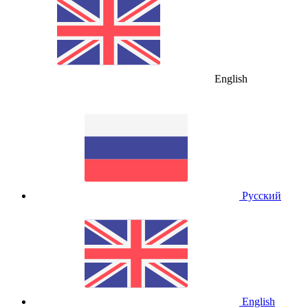
English
Русский
English