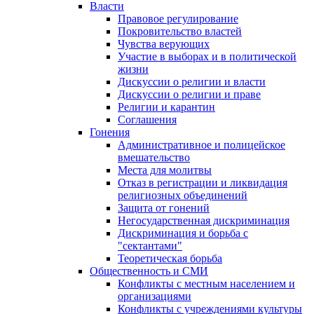
Власти
Правовое регулирование
Покровительство властей
Чувства верующих
Участие в выборах и в политической
жизни
Дискуссии о религии и власти
Дискуссии о религии и праве
Религии и карантин
Соглашения
Гонения
Административное и полицейское
вмешательство
Места для молитвы
Отказ в регистрации и ликвидация
религиозных объединений
Защита от гонений
Негосударственная дискриминация
Дискриминация и борьба с
"сектантами"
Теоретическая борьба
Общественность и СМИ
Конфликты с местным населением и
организациями
Конфликты с учреждениями культуры