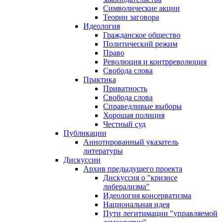
Символические акции
Теории заговора
Идеология
Гражданское общество
Политический режим
Право
Революция и контрреволюция
Свобода слова
Практика
Приватность
Свобода слова
Справедливые выборы
Хорошая полиция
Честный суд
Публикации
Аннотированный указатель
литературы
Дискуссии
Архив предыдущего проекта
Дискуссия о "кризисе
либерализма"
Идеология консерватизма
Национальная идея
Пути легитимации "управляемой