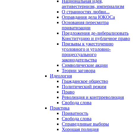
Национальная идея,
антивестернизм, империализм
О странностях любви...
Оправдания дела ЮКОСа
Основания пересмотра
приватизации
Предложения де-либерализовать
Конституцию и публичное право
Призывы к ужесточению
уголовного и уголовно-
процессуального
законодательства
Символические акции
Теории заговора
Идеология
Гражданское общество
Политический режим
Право
Революция и контрреволюция
Свобода слова
Практика
Приватность
Свобода слова
Справедливые выборы
Хорошая полиция