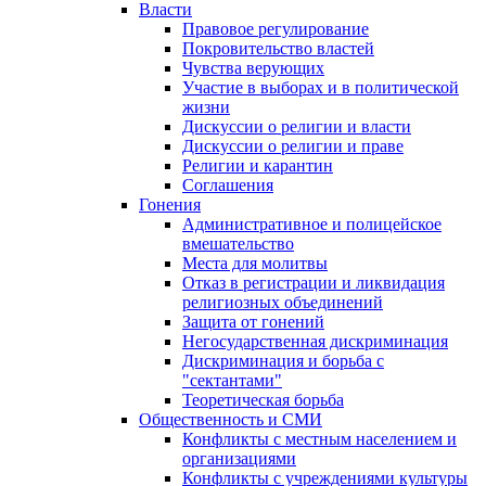
Власти
Правовое регулирование
Покровительство властей
Чувства верующих
Участие в выборах и в политической
жизни
Дискуссии о религии и власти
Дискуссии о религии и праве
Религии и карантин
Соглашения
Гонения
Административное и полицейское
вмешательство
Места для молитвы
Отказ в регистрации и ликвидация
религиозных объединений
Защита от гонений
Негосударственная дискриминация
Дискриминация и борьба с
"сектантами"
Теоретическая борьба
Общественность и СМИ
Конфликты с местным населением и
организациями
Конфликты с учреждениями культуры