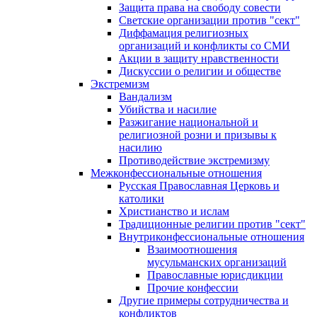
Защита права на свободу совести
Светские организации против "сект"
Диффамация религиозных
организаций и конфликты со СМИ
Акции в защиту нравственности
Дискуссии о религии и обществе
Экстремизм
Вандализм
Убийства и насилие
Разжигание национальной и
религиозной розни и призывы к
насилию
Противодействие экстремизму
Межконфессиональные отношения
Русская Православная Церковь и
католики
Христианство и ислам
Традиционные религии против "сект"
Внутриконфессиональные отношения
Взаимоотношения
мусульманских организаций
Православные юрисдикции
Прочие конфессии
Другие примеры сотрудничества и
конфликтов