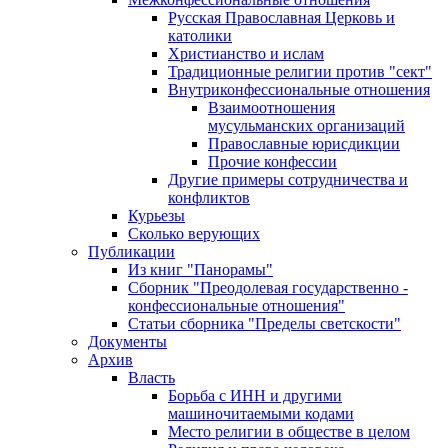
Русская Православная Церковь и
католики
Христианство и ислам
Традиционные религии против "сект"
Внутриконфессиональные отношения
Взаимоотношения
мусульманских организаций
Православные юрисдикции
Прочие конфессии
Другие примеры сотрудничества и
конфликтов
Курьезы
Сколько верующих
Публикации
Из книг "Панорамы"
Сборник "Преодолевая государственно -
конфессиональные отношения"
Статьи сборника "Пределы светскости"
Документы
Архив
Власть
Борьба с ИНН и другими
машиночитаемыми кодами
Место религии в обществе в целом