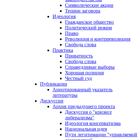
Символические акции
Теории заговора
Идеология
Гражданское общество
Политический режим
Право
Революция и контрреволюция
Свобода слова
Практика
Приватность
Свобода слова
Справедливые выборы
Хорошая полиция
Честный суд
Публикации
Аннотированный указатель
литературы
Дискуссии
Архив предыдущего проекта
Дискуссия о "кризисе
либерализма"
Идеология консерватизма
Национальная идея
Пути легитимации "управляемой