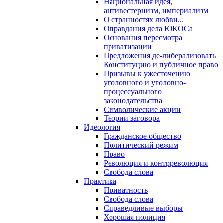
Национальная идея,
антивестернизм, империализм
О странностях любви...
Оправдания дела ЮКОСа
Основания пересмотра
приватизации
Предложения де-либерализовать
Конституцию и публичное право
Призывы к ужесточению
уголовного и уголовно-
процессуального
законодательства
Символические акции
Теории заговора
Идеология
Гражданское общество
Политический режим
Право
Революция и контрреволюция
Свобода слова
Практика
Приватность
Свобода слова
Справедливые выборы
Хорошая полиция