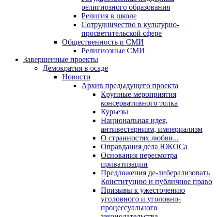
религиозного образования
Религия в школе
Сотрудничество в культурно-
просветительской сфере
Общественность и СМИ
Религиозные СМИ
Завершенные проекты
Демократия в осаде
Новости
Архив предыдущего проекта
Крупные мероприятия
консервативного толка
Курьезы
Национальная идея,
антивестернизм, империализм
О странностях любви...
Оправдания дела ЮКОСа
Основания пересмотра
приватизации
Предложения де-либерализовать
Конституцию и публичное право
Призывы к ужесточению
уголовного и уголовно-
процессуального
законодательства