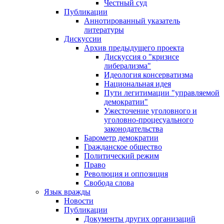
Честный суд
Публикации
Аннотированный указатель
литературы
Дискуссии
Архив предыдущего проекта
Дискуссия о "кризисе
либерализма"
Идеология консерватизма
Национальная идея
Пути легитимации "управляемой
демократии"
Ужесточение уголовного и
уголовно-процесуального
законодательства
Барометр демократии
Гражданское общество
Политический режим
Право
Революция и оппозиция
Свобода слова
Язык вражды
Новости
Публикации
Документы других организаций