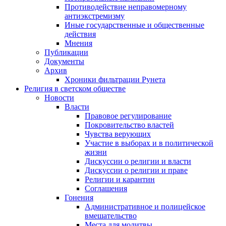
Противодействие неправомерному
антиэкстремизму
Иные государственные и общественные
действия
Мнения
Публикации
Документы
Архив
Хроники фильтрации Рунета
Религия в светском обществе
Новости
Власти
Правовое регулирование
Покровительство властей
Чувства верующих
Участие в выборах и в политической
жизни
Дискуссии о религии и власти
Дискуссии о религии и праве
Религии и карантин
Соглашения
Гонения
Административное и полицейское
вмешательство
Места для молитвы