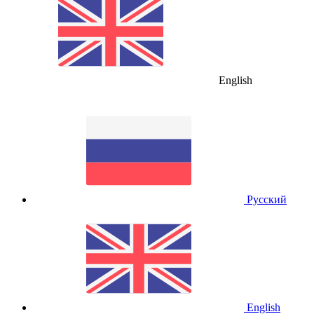
English
Русский
English