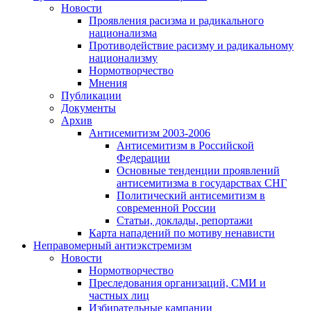
Новости
Проявления расизма и радикального
национализма
Противодействие расизму и радикальному
национализму
Нормотворчество
Мнения
Публикации
Документы
Архив
Антисемитизм 2003-2006
Антисемитизм в Российской
Федерации
Основные тенденции проявлений
антисемитизма в государствах СНГ
Политический антисемитизм в
современной России
Статьи, доклады, репортажи
Карта нападений по мотиву ненависти
Неправомерный антиэкстремизм
Новости
Нормотворчество
Преследования организаций, СМИ и
частных лиц
Избирательные кампании