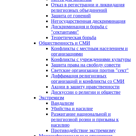
Отказ в регистрации и ликвидация
религиозных объединений
Защита от гонений
Негосударственная дискриминация
Дискриминация и борьба с
"сектантами"
Теоретическая борьба
Общественность и СМИ
Конфликты с местным населением и
организациями
Конфликты с учреждениями культуры
Защита права на свободу совести
Светские организации против "сект"
Диффамация религиозных
организаций и конфликты со СМИ
Акции в защиту нравственности
Дискуссии о религии и обществе
Экстремизм
Вандализм
Убийства и насилие
Разжигание национальной и
религиозной розни и призывы к
насилию
Противодействие экстремизму
Межконфессиональные отношения