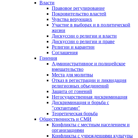
Власти
Правовое регулирование
Покровительство властей
Чувства верующих
Участие в выборах и в политической
жизни
Дискуссии о религии и власти
Дискуссии о религии и праве
Религии и карантин
Соглашения
Гонения
Административное и полицейское
вмешательство
Места для молитвы
Отказ в регистрации и ликвидация
религиозных объединений
Защита от гонений
Негосударственная дискриминация
Дискриминация и борьба с
"сектантами"
Теоретическая борьба
Общественность и СМИ
Конфликты с местным населением и
организациями
Конфликты с учреждениями культуры