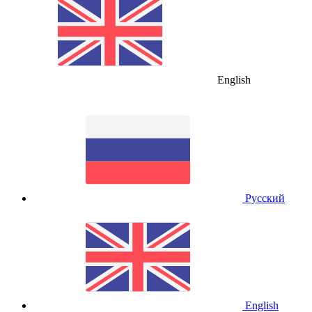
English
Русский
English