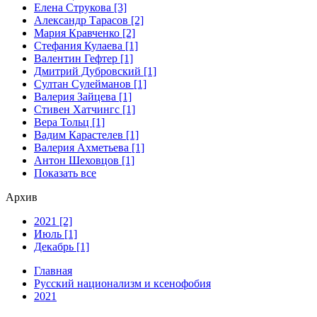
Елена Струкова [3]
Александр Тарасов [2]
Мария Кравченко [2]
Стефания Кулаева [1]
Валентин Гефтер [1]
Дмитрий Дубровский [1]
Султан Сулейманов [1]
Валерия Зайцева [1]
Стивен Хатчингс [1]
Верa Тольц [1]
Вадим Карастелев [1]
Валерия Ахметьева [1]
Антон Шеховцов [1]
Показать все
Архив
2021 [2]
Июль [1]
Декабрь [1]
Главная
Русский национализм и ксенофобия
2021