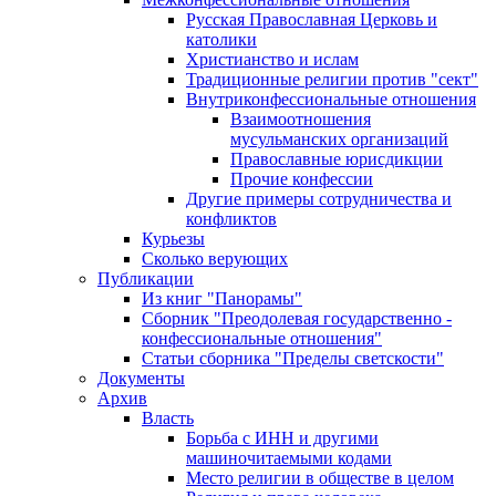
Русская Православная Церковь и
католики
Христианство и ислам
Традиционные религии против "сект"
Внутриконфессиональные отношения
Взаимоотношения
мусульманских организаций
Православные юрисдикции
Прочие конфессии
Другие примеры сотрудничества и
конфликтов
Курьезы
Сколько верующих
Публикации
Из книг "Панорамы"
Сборник "Преодолевая государственно -
конфессиональные отношения"
Статьи сборника "Пределы светскости"
Документы
Архив
Власть
Борьба с ИНН и другими
машиночитаемыми кодами
Место религии в обществе в целом