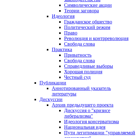
Символические акции
Теории заговора
Идеология
Гражданское общество
Политический режим
Право
Революция и контрреволюция
Свобода слова
Практика
Приватность
Свобода слова
Справедливые выборы
Хорошая полиция
Честный суд
Публикации
Аннотированный указатель
литературы
Дискуссии
Архив предыдущего проекта
Дискуссия о "кризисе
либерализма"
Идеология консерватизма
Национальная идея
Пути легитимации "управляемой