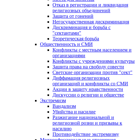
Отказ в регистрации и ликвидация
религиозных объединений
Защита от гонений
Негосударственная дискриминация
Дискриминация и борьба с
"сектантами"
Теоретическая борьба
Общественность и СМИ
Конфликты с местным населением и
организациями
Конфликты с учреждениями культуры
Защита права на свободу совести
Светские организации против "сект"
Диффамация религиозных
организаций и конфликты со СМИ
Акции в защиту нравственности
Дискуссии о религии и обществе
Экстремизм
Вандализм
Убийства и насилие
Разжигание национальной и
религиозной розни и призывы к
насилию
Противодействие экстремизму
Межконфессиональные отношения