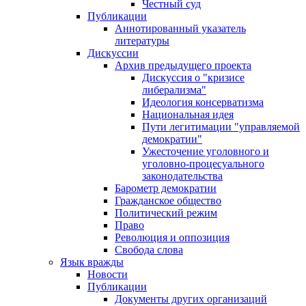
Честный суд
Публикации
Аннотированный указатель
литературы
Дискуссии
Архив предыдущего проекта
Дискуссия о "кризисе
либерализма"
Идеология консерватизма
Национальная идея
Пути легитимации "управляемой
демократии"
Ужесточение уголовного и
уголовно-процесуального
законодательства
Барометр демократии
Гражданское общество
Политический режим
Право
Революция и оппозиция
Свобода слова
Язык вражды
Новости
Публикации
Документы других организаций