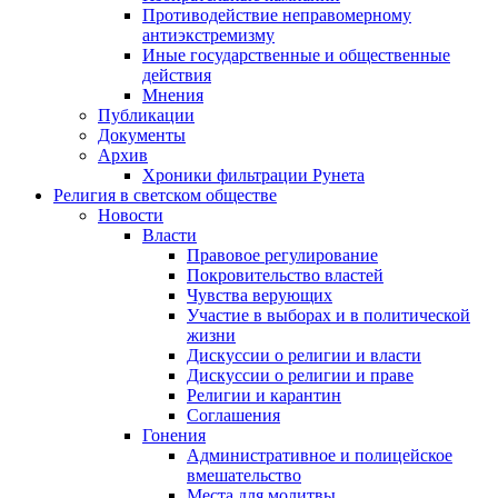
Противодействие неправомерному
антиэкстремизму
Иные государственные и общественные
действия
Мнения
Публикации
Документы
Архив
Хроники фильтрации Рунета
Религия в светском обществе
Новости
Власти
Правовое регулирование
Покровительство властей
Чувства верующих
Участие в выборах и в политической
жизни
Дискуссии о религии и власти
Дискуссии о религии и праве
Религии и карантин
Соглашения
Гонения
Административное и полицейское
вмешательство
Места для молитвы