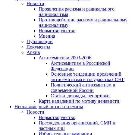
Новости
Проявления расизма и радикального
национализма
Противодействие расизму и радикальному
национализму
Нормотворчество
Мнения
Публикации
Документы
Архив
Антисемитизм 2003-2006
Антисемитизм в Российской
Федерации
Основные тенденции проявлений
антисемитизма в государствах СНГ
Политический антисемитизм в
современной России
Статьи, доклады, репортажи
Карта нападений по мотиву ненависти
Неправомерный антиэкстремизм
Новости
Нормотворчество
Преследования организаций, СМИ и
частных лиц
Избирательные кампании