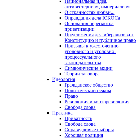
Национальная идея,
антивестернизм, империализм
О странностях любви...
Оправдания дела ЮКОСа
Основания пересмотра
приватизации
Предложения де-либерализовать
Конституцию и публичное право
Призывы к ужесточению
уголовного и уголовно-
процессуального
законодательства
Символические акции
Теории заговора
Идеология
Гражданское общество
Политический режим
Право
Революция и контрреволюция
Свобода слова
Практика
Приватность
Свобода слова
Справедливые выборы
Хорошая полиция