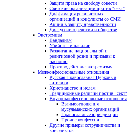
Защита права на свободу совести
Светские организации против "сект"
Диффамация религиозных
организаций и конфликты со СМИ
Акции в защиту нравственности
Дискуссии о религии и обществе
Экстремизм
Вандализм
Убийства и насилие
Разжигание национальной и
религиозной розни и призывы к
насилию
Противодействие экстремизму
Межконфессиональные отношения
Русская Православная Церковь и
католики
Христианство и ислам
Традиционные религии против "сект"
Внутриконфессиональные отношения
Взаимоотношения
мусульманских организаций
Православные юрисдикции
Прочие конфессии
Другие примеры сотрудничества и
конфликтов