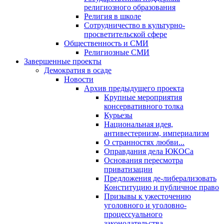
религиозного образования
Религия в школе
Сотрудничество в культурно-
просветительской сфере
Общественность и СМИ
Религиозные СМИ
Завершенные проекты
Демократия в осаде
Новости
Архив предыдущего проекта
Крупные мероприятия
консервативного толка
Курьезы
Национальная идея,
антивестернизм, империализм
О странностях любви...
Оправдания дела ЮКОСа
Основания пересмотра
приватизации
Предложения де-либерализовать
Конституцию и публичное право
Призывы к ужесточению
уголовного и уголовно-
процессуального
законодательства