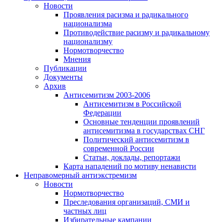
Новости
Проявления расизма и радикального
национализма
Противодействие расизму и радикальному
национализму
Нормотворчество
Мнения
Публикации
Документы
Архив
Антисемитизм 2003-2006
Антисемитизм в Российской
Федерации
Основные тенденции проявлений
антисемитизма в государствах СНГ
Политический антисемитизм в
современной России
Статьи, доклады, репортажи
Карта нападений по мотиву ненависти
Неправомерный антиэкстремизм
Новости
Нормотворчество
Преследования организаций, СМИ и
частных лиц
Избирательные кампании