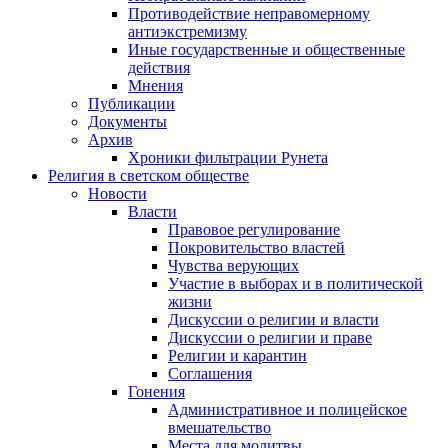
Противодействие неправомерному
антиэкстремизму
Иные государственные и общественные
действия
Мнения
Публикации
Документы
Архив
Хроники фильтрации Рунета
Религия в светском обществе
Новости
Власти
Правовое регулирование
Покровительство властей
Чувства верующих
Участие в выборах и в политической
жизни
Дискуссии о религии и власти
Дискуссии о религии и праве
Религии и карантин
Соглашения
Гонения
Административное и полицейское
вмешательство
Места для молитвы