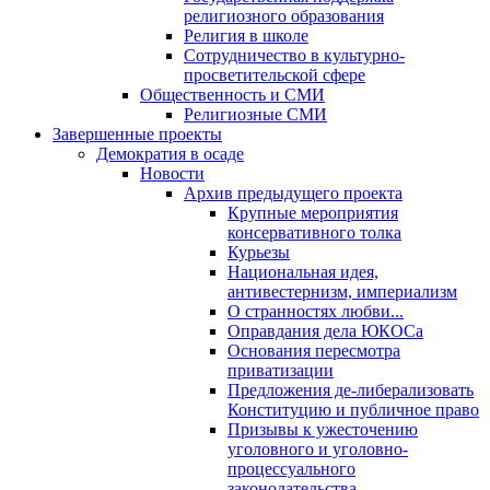
религиозного образования
Религия в школе
Сотрудничество в культурно-
просветительской сфере
Общественность и СМИ
Религиозные СМИ
Завершенные проекты
Демократия в осаде
Новости
Архив предыдущего проекта
Крупные мероприятия
консервативного толка
Курьезы
Национальная идея,
антивестернизм, империализм
О странностях любви...
Оправдания дела ЮКОСа
Основания пересмотра
приватизации
Предложения де-либерализовать
Конституцию и публичное право
Призывы к ужесточению
уголовного и уголовно-
процессуального
законодательства