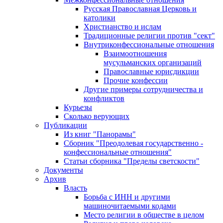
Русская Православная Церковь и
католики
Христианство и ислам
Традиционные религии против "сект"
Внутриконфессиональные отношения
Взаимоотношения
мусульманских организаций
Православные юрисдикции
Прочие конфессии
Другие примеры сотрудничества и
конфликтов
Курьезы
Сколько верующих
Публикации
Из книг "Панорамы"
Сборник "Преодолевая государственно -
конфессиональные отношения"
Статьи сборника "Пределы светскости"
Документы
Архив
Власть
Борьба с ИНН и другими
машиночитаемыми кодами
Место религии в обществе в целом