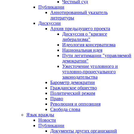
Честный суд
Публикации
Аннотированный указатель
литературы
Дискуссии
Архив предыдущего проекта
Дискуссия о "кризисе
либерализма"
Идеология консерватизма
Национальная идея
Пути легитимации "управляемой
демократии"
Ужесточение уголовного и
уголовно-процесуального
законодательства
Барометр демократии
Гражданское общество
Политический режим
Право
Революция и оппозиция
Свобода слова
Язык вражды
Новости
Публикации
Документы других организаций