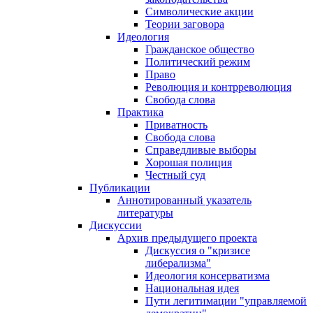
Символические акции
Теории заговора
Идеология
Гражданское общество
Политический режим
Право
Революция и контрреволюция
Свобода слова
Практика
Приватность
Свобода слова
Справедливые выборы
Хорошая полиция
Честный суд
Публикации
Аннотированный указатель
литературы
Дискуссии
Архив предыдущего проекта
Дискуссия о "кризисе
либерализма"
Идеология консерватизма
Национальная идея
Пути легитимации "управляемой