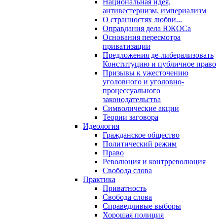
Национальная идея,
антивестернизм, империализм
О странностях любви...
Оправдания дела ЮКОСа
Основания пересмотра
приватизации
Предложения де-либерализовать
Конституцию и публичное право
Призывы к ужесточению
уголовного и уголовно-
процессуального
законодательства
Символические акции
Теории заговора
Идеология
Гражданское общество
Политический режим
Право
Революция и контрреволюция
Свобода слова
Практика
Приватность
Свобода слова
Справедливые выборы
Хорошая полиция