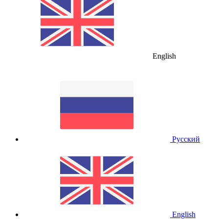
English
Русский
English