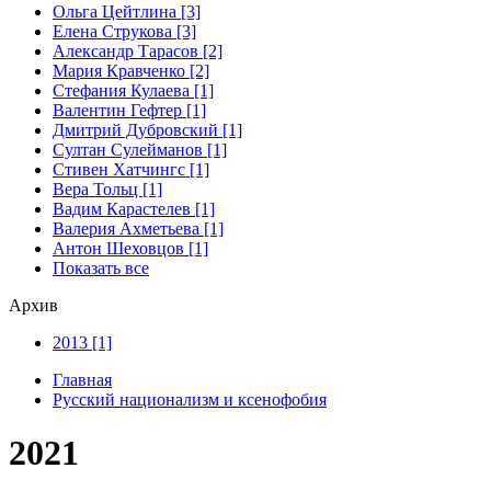
Ольга Цейтлина [3]
Елена Струкова [3]
Александр Тарасов [2]
Мария Кравченко [2]
Стефания Кулаева [1]
Валентин Гефтер [1]
Дмитрий Дубровский [1]
Султан Сулейманов [1]
Стивен Хатчингс [1]
Верa Тольц [1]
Вадим Карастелев [1]
Валерия Ахметьева [1]
Антон Шеховцов [1]
Показать все
Архив
2013 [1]
Главная
Русский национализм и ксенофобия
2021