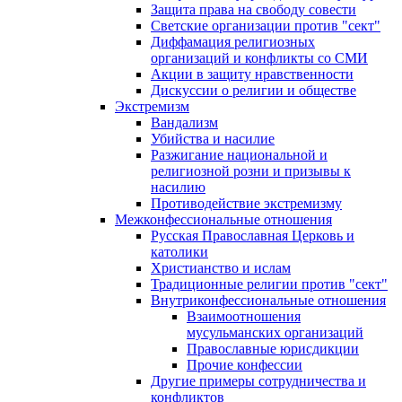
Защита права на свободу совести
Светские организации против "сект"
Диффамация религиозных
организаций и конфликты со СМИ
Акции в защиту нравственности
Дискуссии о религии и обществе
Экстремизм
Вандализм
Убийства и насилие
Разжигание национальной и
религиозной розни и призывы к
насилию
Противодействие экстремизму
Межконфессиональные отношения
Русская Православная Церковь и
католики
Христианство и ислам
Традиционные религии против "сект"
Внутриконфессиональные отношения
Взаимоотношения
мусульманских организаций
Православные юрисдикции
Прочие конфессии
Другие примеры сотрудничества и
конфликтов