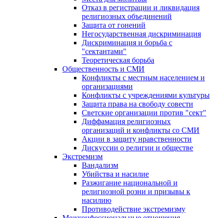
Отказ в регистрации и ликвидация
религиозных объединений
Защита от гонений
Негосударственная дискриминация
Дискриминация и борьба с
"сектантами"
Теоретическая борьба
Общественность и СМИ
Конфликты с местным населением и
организациями
Конфликты с учреждениями культуры
Защита права на свободу совести
Светские организации против "сект"
Диффамация религиозных
организаций и конфликты со СМИ
Акции в защиту нравственности
Дискуссии о религии и обществе
Экстремизм
Вандализм
Убийства и насилие
Разжигание национальной и
религиозной розни и призывы к
насилию
Противодействие экстремизму
Межконфессиональные отношения