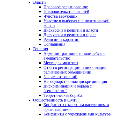
Власти
Правовое регулирование
Покровительство властей
Чувства верующих
Участие в выборах и в политической
жизни
Дискуссии о религии и власти
Дискуссии о религии и праве
Религии и карантин
Соглашения
Гонения
Административное и полицейское
вмешательство
Места для молитвы
Отказ в регистрации и ликвидация
религиозных объединений
Защита от гонений
Негосударственная дискриминация
Дискриминация и борьба с
"сектантами"
Теоретическая борьба
Общественность и СМИ
Конфликты с местным населением и
организациями
Конфликты с учреждениями культуры