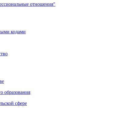
фессиональные отношения"
мыми кодами
ство
ве
го образования
льской сфере