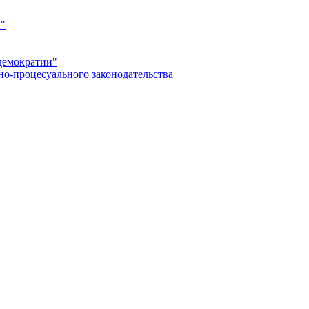
а"
демократии"
но-процесуального законодательства