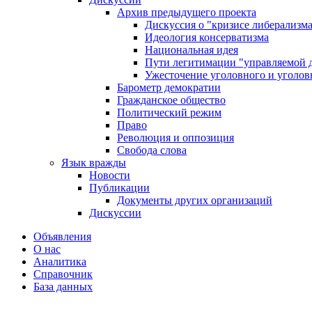
Архив предыдущего проекта
Дискуссия о "кризисе либерализм
Идеология консерватизма
Национальная идея
Пути легитимации "управляемой 
Ужесточение уголовного и уголов
Барометр демократии
Гражданское общество
Политический режим
Право
Революция и оппозиция
Свобода слова
Язык вражды
Новости
Публикации
Документы других организаций
Дискуссии
Объявления
О нас
Аналитика
Справочник
База данных