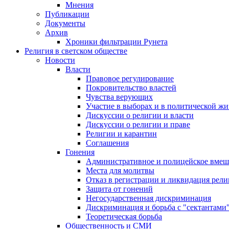
Мнения
Публикации
Документы
Архив
Хроники фильтрации Рунета
Религия в светском обществе
Новости
Власти
Правовое регулирование
Покровительство властей
Чувства верующих
Участие в выборах и в политической ж
Дискуссии о религии и власти
Дискуссии о религии и праве
Религии и карантин
Соглашения
Гонения
Административное и полицейское вмеш
Места для молитвы
Отказ в регистрации и ликвидация рел
Защита от гонений
Негосударственная дискриминация
Дискриминация и борьба с "сектантами
Теоретическая борьба
Общественность и СМИ