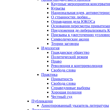
Крупные мероприятия консервати
Курьезы
Национальная идея, антивестерни
О странностях любви...
Оправдания дела ЮКОСа
Основания пересмотра приватиза
Предложения де-либерализовать 
Призывы к ужесточению уголовног
Символические акции
Теории заговора
Идеология
Гражданское общество
Политический режим
Право
Революция и контрреволюция
Свобода слова
Практика
Приватность
Свобода слова
Справедливые выборы
Хорошая полиция
Честный суд
Публикации
Аннотированный указатель литературы
Дискуссии