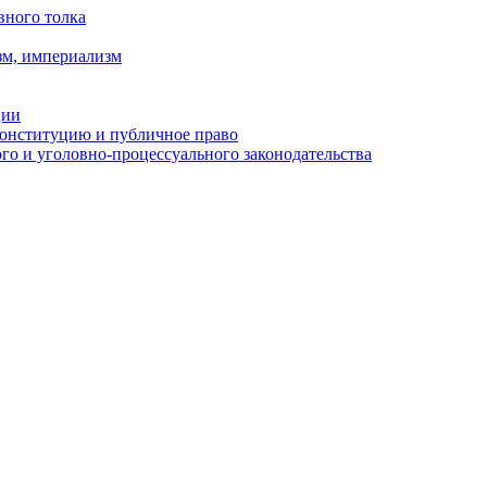
вного толка
зм, империализм
ции
Конституцию и публичное право
о и уголовно-процессуального законодательства