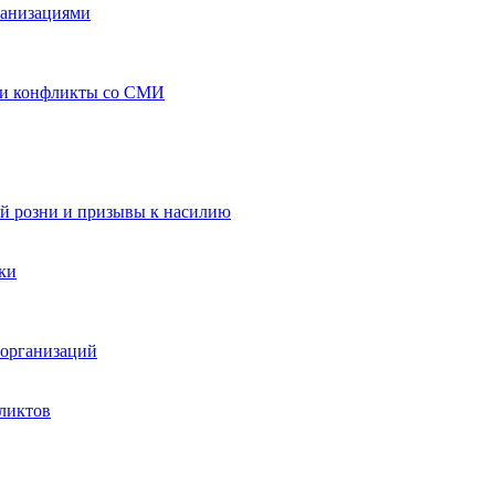
ганизациями
 и конфликты со СМИ
й розни и призывы к насилию
ки
организаций
ликтов