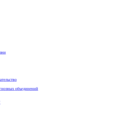
изни
ательство
игиозных объединений
"