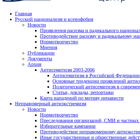
Главная
Русский национализм и ксенофобия
Новости
Проявления расизма и радикального национа
Противодействие расизму и радикальному на
Нормотворчество
Мнения
Публикации
Документы
Архив
Антисемитизм 2003-2006
Антисемитизм в Российской Федерации
Основные тенденции проявлений антис
Политический антисемитизм в совреме
Статьи, доклады, репортажи
Карта нападений по мотиву ненависти
Неправомерный антиэкстремизм
Новости
Нормотворчество
Преследования организаций, СМИ и частных
Избирательные кампании
Противодействие неправомерному антиэкстр
Иные государственные и общественные дейст