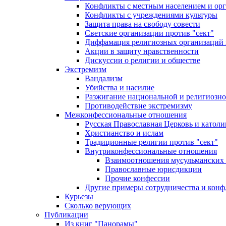
Конфликты с местным населением и ор
Конфликты с учреждениями культуры
Защита права на свободу совести
Светские организации против "сект"
Диффамация религиозных организаций
Акции в защиту нравственности
Дискуссии о религии и обществе
Экстремизм
Вандализм
Убийства и насилие
Разжигание национальной и религиозно
Противодействие экстремизму
Межконфессиональные отношения
Русская Православная Церковь и католи
Христианство и ислам
Традиционные религии против "сект"
Внутриконфессиональные отношения
Взаимоотношения мусульманских 
Православные юрисдикции
Прочие конфессии
Другие примеры сотрудничества и конф
Курьезы
Сколько верующих
Публикации
Из книг "Панорамы"