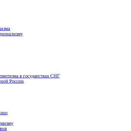
лизма
ционализму
емитизма в государствах СНГ
нной России
 лиц
емизму
вия