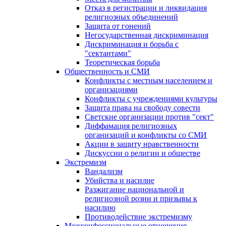
Отказ в регистрации и ликвидация
религиозных объединений
Защита от гонений
Негосударственная дискриминация
Дискриминация и борьба с
"сектантами"
Теоретическая борьба
Общественность и СМИ
Конфликты с местным населением и
организациями
Конфликты с учреждениями культуры
Защита права на свободу совести
Светские организации против "сект"
Диффамация религиозных
организаций и конфликты со СМИ
Акции в защиту нравственности
Дискуссии о религии и обществе
Экстремизм
Вандализм
Убийства и насилие
Разжигание национальной и
религиозной розни и призывы к
насилию
Противодействие экстремизму
Межконфессиональные отношения