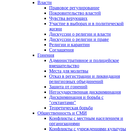
Власти
Правовое регулирование
Покровительство властей
Чувства верующих
Участие в выборах и в политической
жизни
Дискуссии о религии и власти
Дискуссии о религии и праве
Религии и карантин
Соглашения
Гонения
Административное и полицейское
вмешательство
Места для молитвы
Отказ в регистрации и ликвидация
религиозных объединений
Защита от гонений
Негосударственная дискриминация
Дискриминация и борьба с
"сектантами"
Теоретическая борьба
Общественность и СМИ
Конфликты с местным населением и
организациями
Конфликты с учреждениями культуры