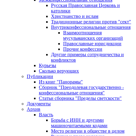
Русская Православная Церковь и
католики
Христианство и ислам
Традиционные религии против "сект"
Внутриконфессиональные отношения
Взаимоотношения
мусульманских организаций
Православные юрисдикции
Прочие конфессии
Другие примеры сотрудничества и
конфликтов
Курьезы
Сколько верующих
Публикации
Из книг "Панорамы"
Сборник "Преодолевая государственно -
конфессиональные отношения"
Статьи сборника "Пределы светскости"
Документы
Архив
Власть
Борьба с ИНН и другими
машиночитаемыми кодами
Место религии в обществе в целом