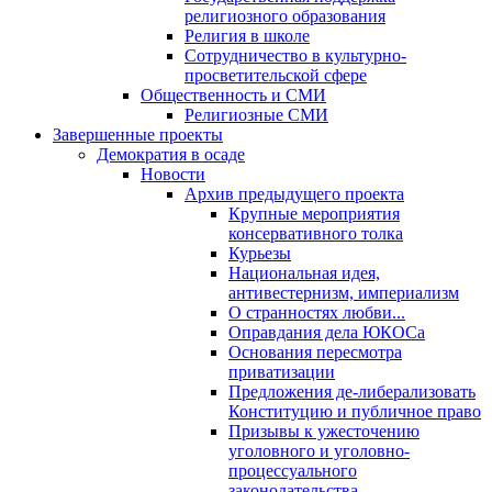
религиозного образования
Религия в школе
Сотрудничество в культурно-
просветительской сфере
Общественность и СМИ
Религиозные СМИ
Завершенные проекты
Демократия в осаде
Новости
Архив предыдущего проекта
Крупные мероприятия
консервативного толка
Курьезы
Национальная идея,
антивестернизм, империализм
О странностях любви...
Оправдания дела ЮКОСа
Основания пересмотра
приватизации
Предложения де-либерализовать
Конституцию и публичное право
Призывы к ужесточению
уголовного и уголовно-
процессуального
законодательства