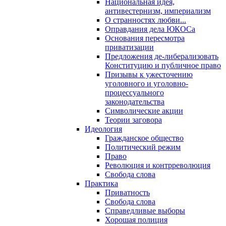
Национальная идея,
антивестернизм, империализм
О странностях любви...
Оправдания дела ЮКОСа
Основания пересмотра
приватизации
Предложения де-либерализовать
Конституцию и публичное право
Призывы к ужесточению
уголовного и уголовно-
процессуального
законодательства
Символические акции
Теории заговора
Идеология
Гражданское общество
Политический режим
Право
Революция и контрреволюция
Свобода слова
Практика
Приватность
Свобода слова
Справедливые выборы
Хорошая полиция