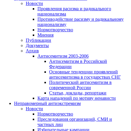
Новости
Проявления расизма и радикального
национализма
Противодействие расизму и радикальному
национализму
Нормотворчество
Мнения
Публикации
Документы
Архив
Антисемитизм 2003-2006
Антисемитизм в Российской
Федерации
Основные тенденции проявлений
антисемитизма в государствах СНГ
Политический антисемитизм в
современной России
Статьи, доклады, репортажи
Карта нападений по мотиву ненависти
Неправомерный антиэкстремизм
Новости
Нормотворчество
Преследования организаций, СМИ и
частных лиц
Избирательные кампании