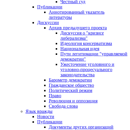
Честный суд
Публикации
Аннотированный указатель
литературы
Дискуссии
Архив предыдущего проекта
Дискуссия о "кризисе
либерализма"
Идеология консерватизма
Национальная идея
Пути легитимации "управляемой
демократии"
Ужесточение уголовного и
уголовно-процесуального
законодательства
Барометр демократии
Гражданское общество
Политический режим
Право
Революция и оппозиция
Свобода слова
Язык вражды
Новости
Публикации
Документы других организаций