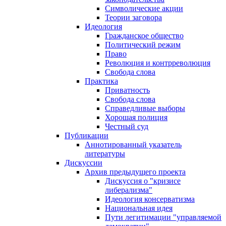
Символические акции
Теории заговора
Идеология
Гражданское общество
Политический режим
Право
Революция и контрреволюция
Свобода слова
Практика
Приватность
Свобода слова
Справедливые выборы
Хорошая полиция
Честный суд
Публикации
Аннотированный указатель
литературы
Дискуссии
Архив предыдущего проекта
Дискуссия о "кризисе
либерализма"
Идеология консерватизма
Национальная идея
Пути легитимации "управляемой