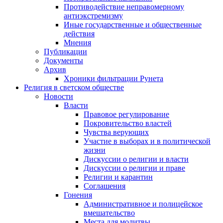
Противодействие неправомерному
антиэкстремизму
Иные государственные и общественные
действия
Мнения
Публикации
Документы
Архив
Хроники фильтрации Рунета
Религия в светском обществе
Новости
Власти
Правовое регулирование
Покровительство властей
Чувства верующих
Участие в выборах и в политической
жизни
Дискуссии о религии и власти
Дискуссии о религии и праве
Религии и карантин
Соглашения
Гонения
Административное и полицейское
вмешательство
Места для молитвы