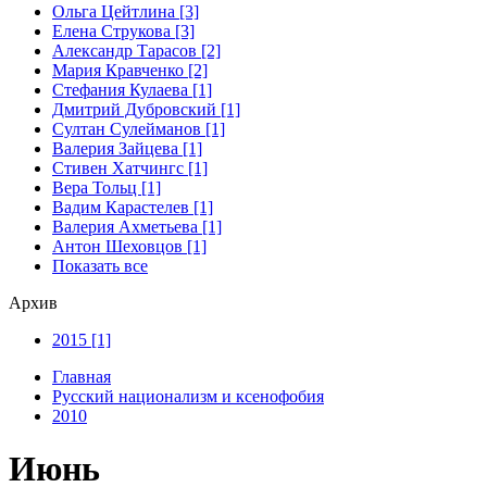
Ольга Цейтлина [3]
Елена Струкова [3]
Александр Тарасов [2]
Мария Кравченко [2]
Стефания Кулаева [1]
Дмитрий Дубровский [1]
Султан Сулейманов [1]
Валерия Зайцева [1]
Стивен Хатчингс [1]
Верa Тольц [1]
Вадим Карастелев [1]
Валерия Ахметьева [1]
Антон Шеховцов [1]
Показать все
Архив
2015 [1]
Главная
Русский национализм и ксенофобия
2010
Июнь