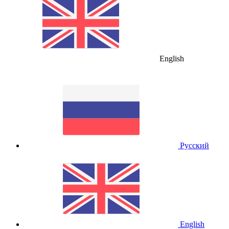
English
Русский
English