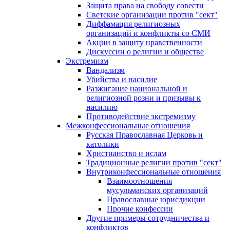
Защита права на свободу совести
Светские организации против "сект"
Диффамация религиозных
организаций и конфликты со СМИ
Акции в защиту нравственности
Дискуссии о религии и обществе
Экстремизм
Вандализм
Убийства и насилие
Разжигание национальной и
религиозной розни и призывы к
насилию
Противодействие экстремизму
Межконфессиональные отношения
Русская Православная Церковь и
католики
Христианство и ислам
Традиционные религии против "сект"
Внутриконфессиональные отношения
Взаимоотношения
мусульманских организаций
Православные юрисдикции
Прочие конфессии
Другие примеры сотрудничества и
конфликтов