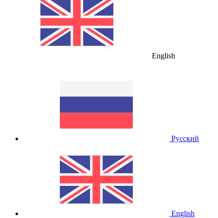
English
Русский
English