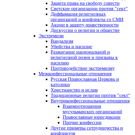
Защита права на свободу совести
Светские организации против "сект"
Диффамация религиозных
организаций и конфликты со СМИ
Акции в защиту нравственности
Дискуссии о религии и обществе
Экстремизм
Вандализм
Убийства и насилие
Разжигание национальной и
религиозной розни и призывы к
насилию
Противодействие экстремизму
Межконфессиональные отношения
Русская Православная Церковь и
католики
Христианство и ислам
Традиционные религии против "сект"
Внутриконфессиональные отношения
Взаимоотношения
мусульманских организаций
Православные юрисдикции
Прочие конфессии
Другие примеры сотрудничества и
конфликтов