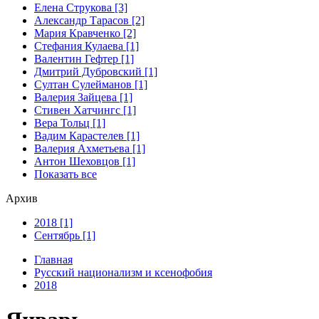
Елена Струкова [3]
Александр Тарасов [2]
Мария Кравченко [2]
Стефания Кулаева [1]
Валентин Гефтер [1]
Дмитрий Дубровский [1]
Султан Сулейманов [1]
Валерия Зайцева [1]
Стивен Хатчингс [1]
Верa Тольц [1]
Вадим Карастелев [1]
Валерия Ахметьева [1]
Антон Шеховцов [1]
Показать все
Архив
2018 [1]
Сентябрь [1]
Главная
Русский национализм и ксенофобия
2018