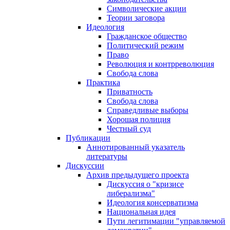
Символические акции
Теории заговора
Идеология
Гражданское общество
Политический режим
Право
Революция и контрреволюция
Свобода слова
Практика
Приватность
Свобода слова
Справедливые выборы
Хорошая полиция
Честный суд
Публикации
Аннотированный указатель
литературы
Дискуссии
Архив предыдущего проекта
Дискуссия о "кризисе
либерализма"
Идеология консерватизма
Национальная идея
Пути легитимации "управляемой