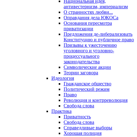
Национальная идея,
антивестернизм, империализм
О странностях любви...
Оправдания дела ЮКОСа
Основания пересмотра
приватизации
Предложения де-либерализовать
Конституцию и публичное право
Призывы к ужесточению
уголовного и уголовно-
процессуального
законодательства
Символические акции
Теории заговора
Идеология
Гражданское общество
Политический режим
Право
Революция и контрреволюция
Свобода слова
Практика
Приватность
Свобода слова
Справедливые выборы
Хорошая полиция