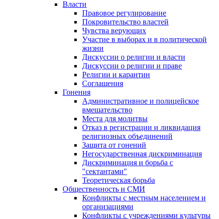
Власти
Правовое регулирование
Покровительство властей
Чувства верующих
Участие в выборах и в политической
жизни
Дискуссии о религии и власти
Дискуссии о религии и праве
Религии и карантин
Соглашения
Гонения
Административное и полицейское
вмешательство
Места для молитвы
Отказ в регистрации и ликвидация
религиозных объединений
Защита от гонений
Негосударственная дискриминация
Дискриминация и борьба с
"сектантами"
Теоретическая борьба
Общественность и СМИ
Конфликты с местным населением и
организациями
Конфликты с учреждениями культуры