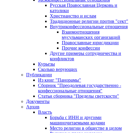
Русская Православная Церковь и
католики
Христианство и ислам
Традиционные религии против "сект"
Внутриконфессиональные отношения
Взаимоотношения
мусульманских организаций
Православные юрисдикции
Прочие конфессии
Другие примеры сотрудничества и
конфликтов
Курьезы
Сколько верующих
Публикации
Из книг "Панорамы"
Сборник "Преодолевая государственно -
конфессиональные отношения"
Статьи сборника "Пределы светскости"
Документы
Архив
Власть
Борьба с ИНН и другими
машиночитаемыми кодами
Место религии в обществе в целом