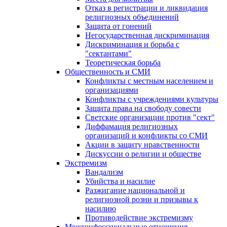
Отказ в регистрации и ликвидация
религиозных объединений
Защита от гонений
Негосударственная дискриминация
Дискриминация и борьба с
"сектантами"
Теоретическая борьба
Общественность и СМИ
Конфликты с местным населением и
организациями
Конфликты с учреждениями культуры
Защита права на свободу совести
Светские организации против "сект"
Диффамация религиозных
организаций и конфликты со СМИ
Акции в защиту нравственности
Дискуссии о религии и обществе
Экстремизм
Вандализм
Убийства и насилие
Разжигание национальной и
религиозной розни и призывы к
насилию
Противодействие экстремизму
Межконфессиональные отношения