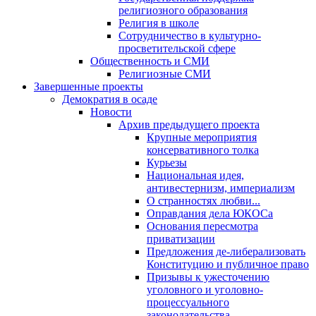
религиозного образования
Религия в школе
Сотрудничество в культурно-
просветительской сфере
Общественность и СМИ
Религиозные СМИ
Завершенные проекты
Демократия в осаде
Новости
Архив предыдущего проекта
Крупные мероприятия
консервативного толка
Курьезы
Национальная идея,
антивестернизм, империализм
О странностях любви...
Оправдания дела ЮКОСа
Основания пересмотра
приватизации
Предложения де-либерализовать
Конституцию и публичное право
Призывы к ужесточению
уголовного и уголовно-
процессуального
законодательства