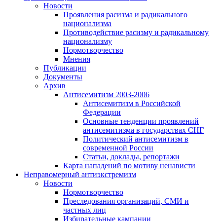
Новости
Проявления расизма и радикального
национализма
Противодействие расизму и радикальному
национализму
Нормотворчество
Мнения
Публикации
Документы
Архив
Антисемитизм 2003-2006
Антисемитизм в Российской
Федерации
Основные тенденции проявлений
антисемитизма в государствах СНГ
Политический антисемитизм в
современной России
Статьи, доклады, репортажи
Карта нападений по мотиву ненависти
Неправомерный антиэкстремизм
Новости
Нормотворчество
Преследования организаций, СМИ и
частных лиц
Избирательные кампании