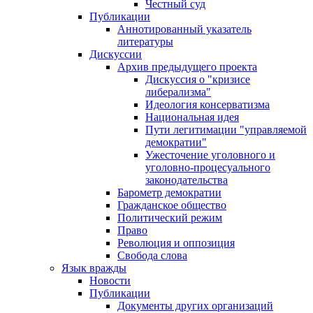
Честный суд
Публикации
Аннотированный указатель
литературы
Дискуссии
Архив предыдущего проекта
Дискуссия о "кризисе
либерализма"
Идеология консерватизма
Национальная идея
Пути легитимации "управляемой
демократии"
Ужесточение уголовного и
уголовно-процесуального
законодательства
Барометр демократии
Гражданское общество
Политический режим
Право
Революция и оппозиция
Свобода слова
Язык вражды
Новости
Публикации
Документы других организаций