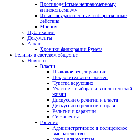
Противодействие неправомерному
антиэкстремизму
Иные государственные и общественные
действия
Мнения
Публикации
Документы
Архив
Хроники фильтрации Рунета
Религия в светском обществе
Новости
Власти
Правовое регулирование
Покровительство властей
Чувства верующих
Участие в выборах и в политической
жизни
Дискуссии о религии и власти
Дискуссии о религии и праве
Религии и карантин
Соглашения
Гонения
Административное и полицейское
вмешательство
Места для молитвы