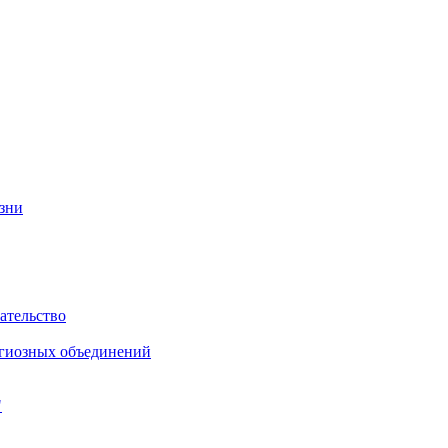
изни
ательство
игиозных объединений
"