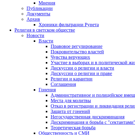
Мнения
Публикации
Документы
Архив
Хроники фильтрации Рунета
Религия в светском обществе
Новости
Власти
Правовое регулирование
Покровительство властей
Чувства верующих
Участие в выборах и в политической ж
Дискуссии о религии и власти
Дискуссии о религии и праве
Религии и карантин
Соглашения
Гонения
Административное и полицейское вмеш
Места для молитвы
Отказ в регистрации и ликвидация рел
Защита от гонений
Негосударственная дискриминация
Дискриминация и борьба с "сектантами
Теоретическая борьба
Общественность и СМИ