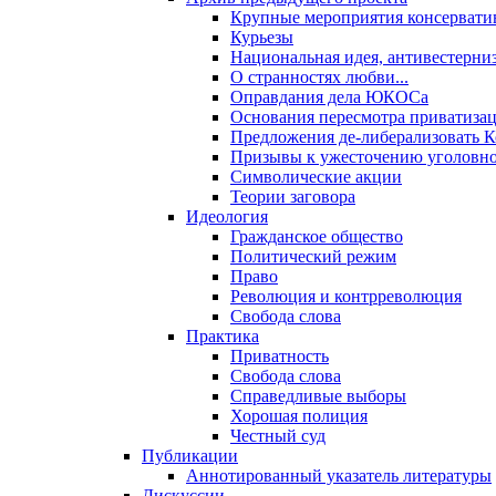
Крупные мероприятия консервати
Курьезы
Национальная идея, антивестерни
О странностях любви...
Оправдания дела ЮКОСа
Основания пересмотра приватиза
Предложения де-либерализовать 
Призывы к ужесточению уголовног
Символические акции
Теории заговора
Идеология
Гражданское общество
Политический режим
Право
Революция и контрреволюция
Свобода слова
Практика
Приватность
Свобода слова
Справедливые выборы
Хорошая полиция
Честный суд
Публикации
Аннотированный указатель литературы
Дискуссии