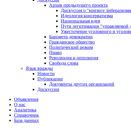
Архив предыдущего проекта
Дискуссия о "кризисе либерализм
Идеология консерватизма
Национальная идея
Пути легитимации "управляемой 
Ужесточение уголовного и уголов
Барометр демократии
Гражданское общество
Политический режим
Право
Революция и оппозиция
Свобода слова
Язык вражды
Новости
Публикации
Документы других организаций
Дискуссии
Объявления
О нас
Аналитика
Справочник
База данных