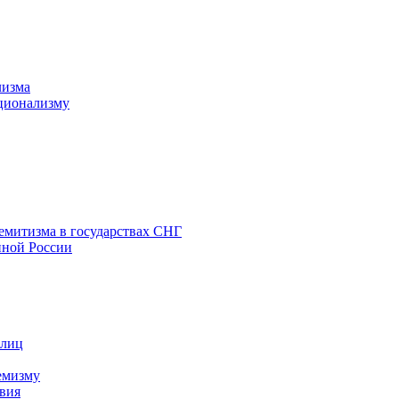
лизма
ционализму
емитизма в государствах СНГ
нной России
 лиц
емизму
вия