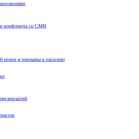
ганизациями
 и конфликты со СМИ
й розни и призывы к насилию
ки
организаций
ликтов