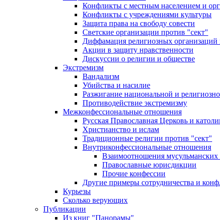
Конфликты с местным населением и ор
Конфликты с учреждениями культуры
Защита права на свободу совести
Светские организации против "сект"
Диффамация религиозных организаций
Акции в защиту нравственности
Дискуссии о религии и обществе
Экстремизм
Вандализм
Убийства и насилие
Разжигание национальной и религиозно
Противодействие экстремизму
Межконфессиональные отношения
Русская Православная Церковь и католи
Христианство и ислам
Традиционные религии против "сект"
Внутриконфессиональные отношения
Взаимоотношения мусульманских 
Православные юрисдикции
Прочие конфессии
Другие примеры сотрудничества и конф
Курьезы
Сколько верующих
Публикации
Из книг "Панорамы"