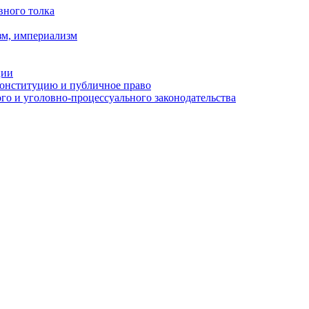
вного толка
зм, империализм
ции
Конституцию и публичное право
о и уголовно-процессуального законодательства