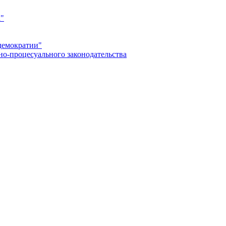
а"
демократии"
но-процесуального законодательства