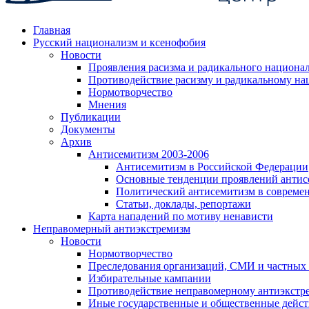
Главная
Русский национализм и ксенофобия
Новости
Проявления расизма и радикального национа
Противодействие расизму и радикальному на
Нормотворчество
Мнения
Публикации
Документы
Архив
Антисемитизм 2003-2006
Антисемитизм в Российской Федерации
Основные тенденции проявлений антис
Политический антисемитизм в совреме
Статьи, доклады, репортажи
Карта нападений по мотиву ненависти
Неправомерный антиэкстремизм
Новости
Нормотворчество
Преследования организаций, СМИ и частных
Избирательные кампании
Противодействие неправомерному антиэкстр
Иные государственные и общественные дейст