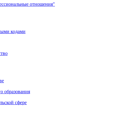
фессиональные отношения"
мыми кодами
ство
ве
го образования
льской сфере