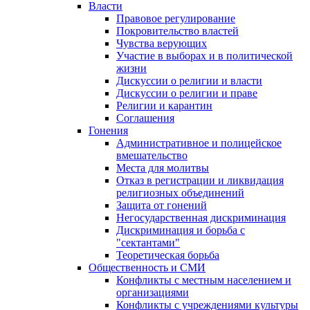
Власти
Правовое регулирование
Покровительство властей
Чувства верующих
Участие в выборах и в политической
жизни
Дискуссии о религии и власти
Дискуссии о религии и праве
Религии и карантин
Соглашения
Гонения
Административное и полицейское
вмешательство
Места для молитвы
Отказ в регистрации и ликвидация
религиозных объединений
Защита от гонений
Негосударственная дискриминация
Дискриминация и борьба с
"сектантами"
Теоретическая борьба
Общественность и СМИ
Конфликты с местным населением и
организациями
Конфликты с учреждениями культуры