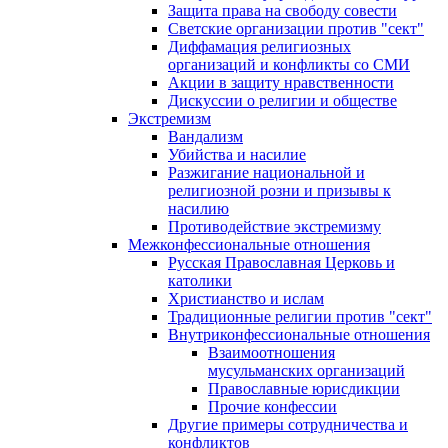
Защита права на свободу совести
Светские организации против "сект"
Диффамация религиозных
организаций и конфликты со СМИ
Акции в защиту нравственности
Дискуссии о религии и обществе
Экстремизм
Вандализм
Убийства и насилие
Разжигание национальной и
религиозной розни и призывы к
насилию
Противодействие экстремизму
Межконфессиональные отношения
Русская Православная Церковь и
католики
Христианство и ислам
Традиционные религии против "сект"
Внутриконфессиональные отношения
Взаимоотношения
мусульманских организаций
Православные юрисдикции
Прочие конфессии
Другие примеры сотрудничества и
конфликтов