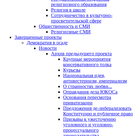
религиозного образования
Религия в школе
Сотрудничество в культурно-
просветительской сфере
Общественность и СМИ
Религиозные СМИ
Завершенные проекты
Демократия в осаде
Новости
Архив предыдущего проекта
Крупные мероприятия
консервативного толка
Курьезы
Национальная идея,
антивестернизм, империализм
О странностях любви...
Оправдания дела ЮКОСа
Основания пересмотра
приватизации
Предложения де-либерализовать
Конституцию и публичное право
Призывы к ужесточению
уголовного и уголовно-
процессуального
законодательства