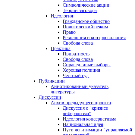
Символические акции
Теории заговора
Идеология
Гражданское общество
Политический режим
Право
Революция и контрреволюция
Свобода слова
Практика
Приватность
Свобода слова
Справедливые выборы
Хорошая полиция
Честный суд
Публикации
Аннотированный указатель
литературы
Дискуссии
Архив предыдущего проекта
Дискуссия о "кризисе
либерализма"
Идеология консерватизма
Национальная идея
Пути легитимации "управляемой