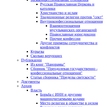
Русская Православная Церковь и
католики
Христианство и ислам
Традиционные религии против "сект"
Внутриконфессиональные отношения
Взаимоотношения
мусульманских организаций
Православные юрисдикции
Прочие конфессии
Другие примеры сотрудничества и
конфликтов
Курьезы
Сколько верующих
Публикации
Из книг "Панорамы"
Сборник "Преодолевая государственно -
конфессиональные отношения"
Статьи сборника "Пределы светскости"
Документы
Архив
Власть
Борьба с ИНН и другими
машиночитаемыми кодами
Место религии в обществе в целом