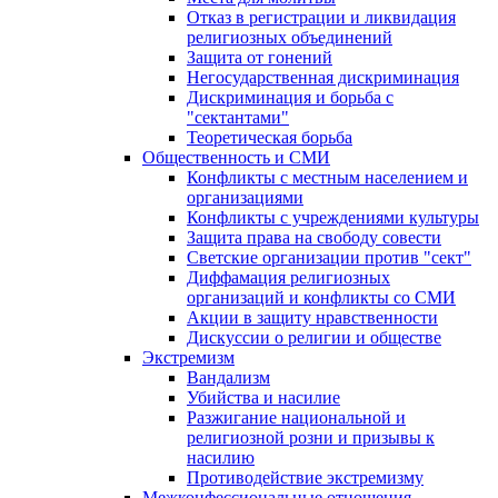
Отказ в регистрации и ликвидация
религиозных объединений
Защита от гонений
Негосударственная дискриминация
Дискриминация и борьба с
"сектантами"
Теоретическая борьба
Общественность и СМИ
Конфликты с местным населением и
организациями
Конфликты с учреждениями культуры
Защита права на свободу совести
Светские организации против "сект"
Диффамация религиозных
организаций и конфликты со СМИ
Акции в защиту нравственности
Дискуссии о религии и обществе
Экстремизм
Вандализм
Убийства и насилие
Разжигание национальной и
религиозной розни и призывы к
насилию
Противодействие экстремизму
Межконфессиональные отношения