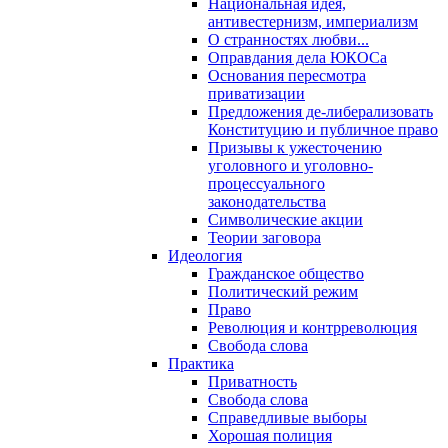
Национальная идея,
антивестернизм, империализм
О странностях любви...
Оправдания дела ЮКОСа
Основания пересмотра
приватизации
Предложения де-либерализовать
Конституцию и публичное право
Призывы к ужесточению
уголовного и уголовно-
процессуального
законодательства
Символические акции
Теории заговора
Идеология
Гражданское общество
Политический режим
Право
Революция и контрреволюция
Свобода слова
Практика
Приватность
Свобода слова
Справедливые выборы
Хорошая полиция