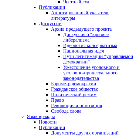
Честный суд
Публикации
Аннотированный указатель
литературы
Дискуссии
Архив предыдущего проекта
Дискуссия о "кризисе
либерализма"
Идеология консерватизма
Национальная идея
Пути легитимации "управляемой
демократии"
Ужесточение уголовного и
уголовно-процесуального
законодательства
Барометр демократии
Гражданское общество
Политический режим
Право
Революция и оппозиция
Свобода слова
Язык вражды
Новости
Публикации
Документы других организаций