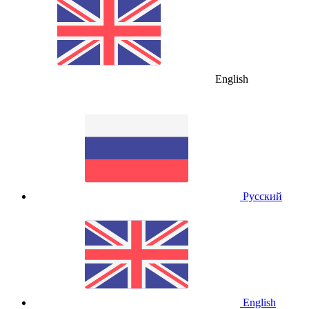
English
Русский
English