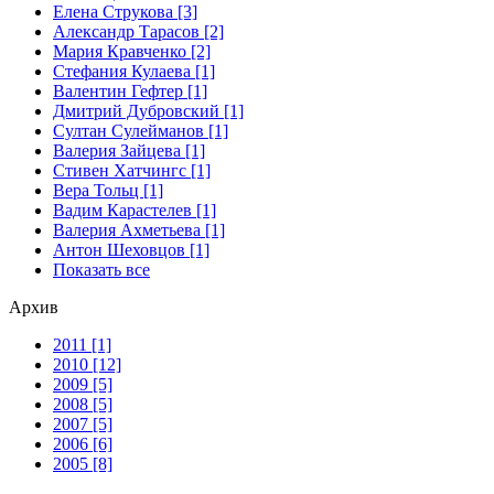
Елена Струкова [3]
Александр Тарасов [2]
Мария Кравченко [2]
Стефания Кулаева [1]
Валентин Гефтер [1]
Дмитрий Дубровский [1]
Султан Сулейманов [1]
Валерия Зайцева [1]
Стивен Хатчингс [1]
Верa Тольц [1]
Вадим Карастелев [1]
Валерия Ахметьева [1]
Антон Шеховцов [1]
Показать все
Архив
2011 [1]
2010 [12]
2009 [5]
2008 [5]
2007 [5]
2006 [6]
2005 [8]