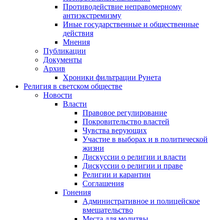
Противодействие неправомерному
антиэкстремизму
Иные государственные и общественные
действия
Мнения
Публикации
Документы
Архив
Хроники фильтрации Рунета
Религия в светском обществе
Новости
Власти
Правовое регулирование
Покровительство властей
Чувства верующих
Участие в выборах и в политической
жизни
Дискуссии о религии и власти
Дискуссии о религии и праве
Религии и карантин
Соглашения
Гонения
Административное и полицейское
вмешательство
Места для молитвы