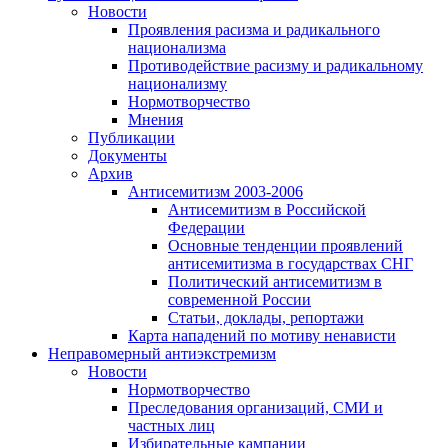
Новости
Проявления расизма и радикального
национализма
Противодействие расизму и радикальному
национализму
Нормотворчество
Мнения
Публикации
Документы
Архив
Антисемитизм 2003-2006
Антисемитизм в Российской
Федерации
Основные тенденции проявлений
антисемитизма в государствах СНГ
Политический антисемитизм в
современной России
Статьи, доклады, репортажи
Карта нападений по мотиву ненависти
Неправомерный антиэкстремизм
Новости
Нормотворчество
Преследования организаций, СМИ и
частных лиц
Избирательные кампании