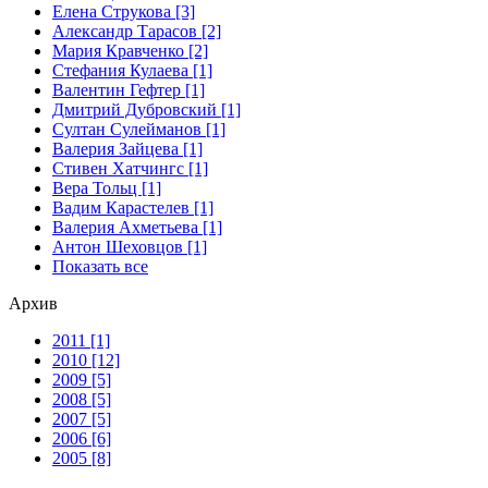
Елена Струкова [3]
Александр Тарасов [2]
Мария Кравченко [2]
Стефания Кулаева [1]
Валентин Гефтер [1]
Дмитрий Дубровский [1]
Султан Сулейманов [1]
Валерия Зайцева [1]
Стивен Хатчингс [1]
Верa Тольц [1]
Вадим Карастелев [1]
Валерия Ахметьева [1]
Антон Шеховцов [1]
Показать все
Архив
2011 [1]
2010 [12]
2009 [5]
2008 [5]
2007 [5]
2006 [6]
2005 [8]