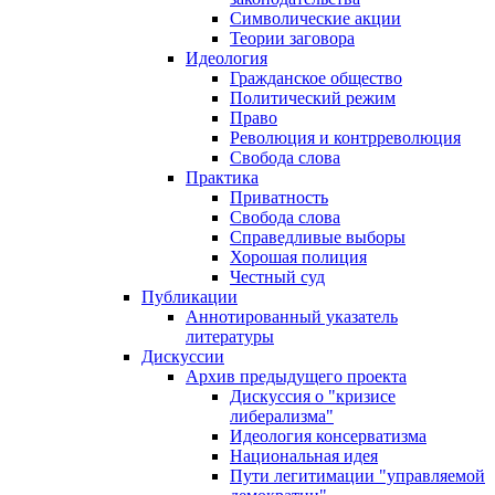
Символические акции
Теории заговора
Идеология
Гражданское общество
Политический режим
Право
Революция и контрреволюция
Свобода слова
Практика
Приватность
Свобода слова
Справедливые выборы
Хорошая полиция
Честный суд
Публикации
Аннотированный указатель
литературы
Дискуссии
Архив предыдущего проекта
Дискуссия о "кризисе
либерализма"
Идеология консерватизма
Национальная идея
Пути легитимации "управляемой