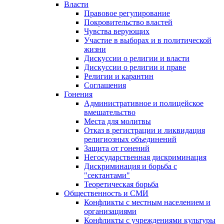
Власти
Правовое регулирование
Покровительство властей
Чувства верующих
Участие в выборах и в политической
жизни
Дискуссии о религии и власти
Дискуссии о религии и праве
Религии и карантин
Соглашения
Гонения
Административное и полицейское
вмешательство
Места для молитвы
Отказ в регистрации и ликвидация
религиозных объединений
Защита от гонений
Негосударственная дискриминация
Дискриминация и борьба с
"сектантами"
Теоретическая борьба
Общественность и СМИ
Конфликты с местным населением и
организациями
Конфликты с учреждениями культуры