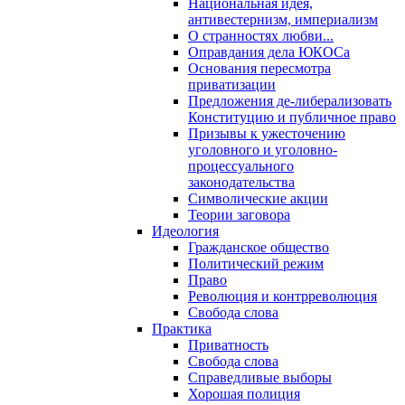
Национальная идея,
антивестернизм, империализм
О странностях любви...
Оправдания дела ЮКОСа
Основания пересмотра
приватизации
Предложения де-либерализовать
Конституцию и публичное право
Призывы к ужесточению
уголовного и уголовно-
процессуального
законодательства
Символические акции
Теории заговора
Идеология
Гражданское общество
Политический режим
Право
Революция и контрреволюция
Свобода слова
Практика
Приватность
Свобода слова
Справедливые выборы
Хорошая полиция