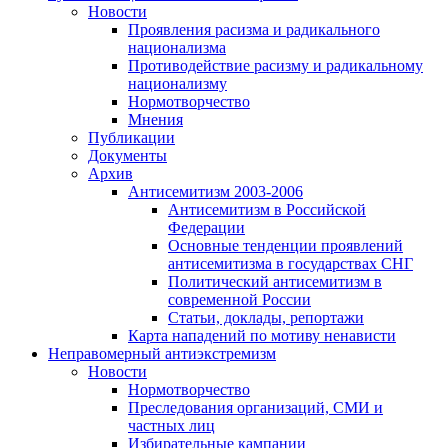
Новости
Проявления расизма и радикального
национализма
Противодействие расизму и радикальному
национализму
Нормотворчество
Мнения
Публикации
Документы
Архив
Антисемитизм 2003-2006
Антисемитизм в Российской
Федерации
Основные тенденции проявлений
антисемитизма в государствах СНГ
Политический антисемитизм в
современной России
Статьи, доклады, репортажи
Карта нападений по мотиву ненависти
Неправомерный антиэкстремизм
Новости
Нормотворчество
Преследования организаций, СМИ и
частных лиц
Избирательные кампании