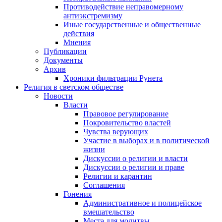
Противодействие неправомерному
антиэкстремизму
Иные государственные и общественные
действия
Мнения
Публикации
Документы
Архив
Хроники фильтрации Рунета
Религия в светском обществе
Новости
Власти
Правовое регулирование
Покровительство властей
Чувства верующих
Участие в выборах и в политической
жизни
Дискуссии о религии и власти
Дискуссии о религии и праве
Религии и карантин
Соглашения
Гонения
Административное и полицейское
вмешательство
Места для молитвы