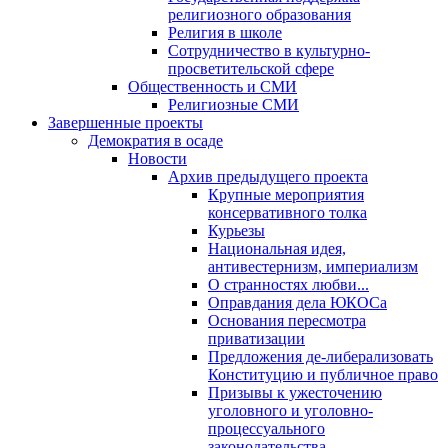
религиозного образования
Религия в школе
Сотрудничество в культурно-
просветительской сфере
Общественность и СМИ
Религиозные СМИ
Завершенные проекты
Демократия в осаде
Новости
Архив предыдущего проекта
Крупные мероприятия
консервативного толка
Курьезы
Национальная идея,
антивестернизм, империализм
О странностях любви...
Оправдания дела ЮКОСа
Основания пересмотра
приватизации
Предложения де-либерализовать
Конституцию и публичное право
Призывы к ужесточению
уголовного и уголовно-
процессуального
законодательства