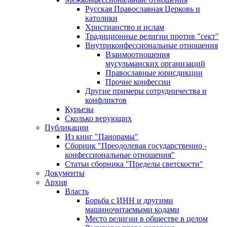
Русская Православная Церковь и
католики
Христианство и ислам
Традиционные религии против "сект"
Внутриконфессиональные отношения
Взаимоотношения
мусульманских организаций
Православные юрисдикции
Прочие конфессии
Другие примеры сотрудничества и
конфликтов
Курьезы
Сколько верующих
Публикации
Из книг "Панорамы"
Сборник "Преодолевая государственно -
конфессиональные отношения"
Статьи сборника "Пределы светскости"
Документы
Архив
Власть
Борьба с ИНН и другими
машиночитаемыми кодами
Место религии в обществе в целом