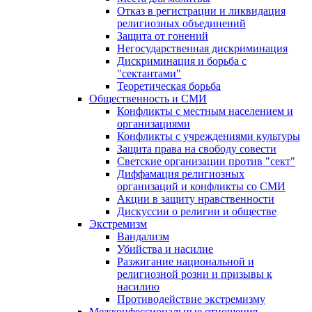
Отказ в регистрации и ликвидация
религиозных объединений
Защита от гонений
Негосударственная дискриминация
Дискриминация и борьба с
"сектантами"
Теоретическая борьба
Общественность и СМИ
Конфликты с местным населением и
организациями
Конфликты с учреждениями культуры
Защита права на свободу совести
Светские организации против "сект"
Диффамация религиозных
организаций и конфликты со СМИ
Акции в защиту нравственности
Дискуссии о религии и обществе
Экстремизм
Вандализм
Убийства и насилие
Разжигание национальной и
религиозной розни и призывы к
насилию
Противодействие экстремизму
Межконфессиональные отношения