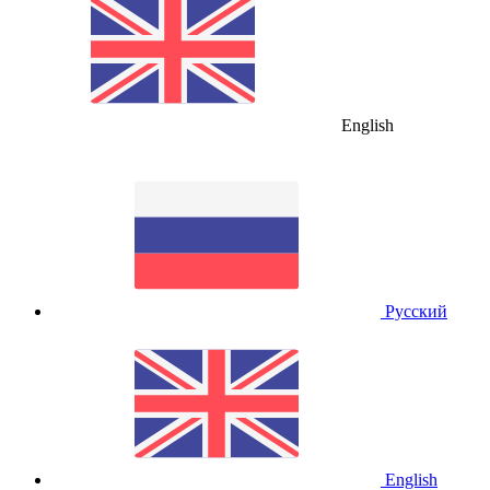
English
Русский
English