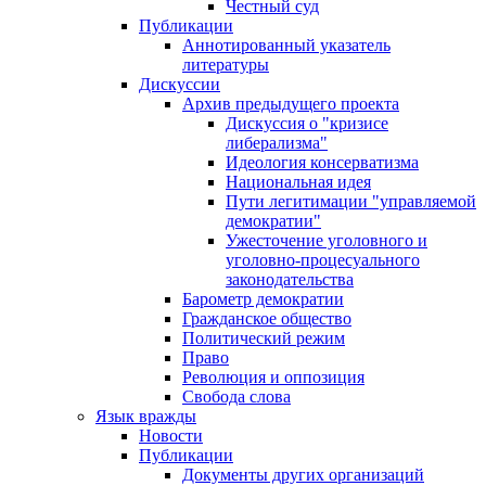
Честный суд
Публикации
Аннотированный указатель
литературы
Дискуссии
Архив предыдущего проекта
Дискуссия о "кризисе
либерализма"
Идеология консерватизма
Национальная идея
Пути легитимации "управляемой
демократии"
Ужесточение уголовного и
уголовно-процесуального
законодательства
Барометр демократии
Гражданское общество
Политический режим
Право
Революция и оппозиция
Свобода слова
Язык вражды
Новости
Публикации
Документы других организаций