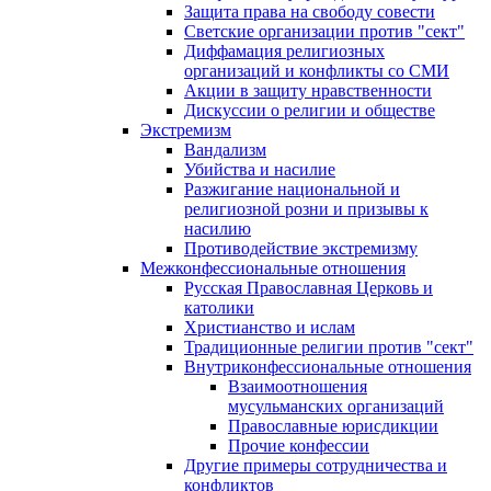
Защита права на свободу совести
Светские организации против "сект"
Диффамация религиозных
организаций и конфликты со СМИ
Акции в защиту нравственности
Дискуссии о религии и обществе
Экстремизм
Вандализм
Убийства и насилие
Разжигание национальной и
религиозной розни и призывы к
насилию
Противодействие экстремизму
Межконфессиональные отношения
Русская Православная Церковь и
католики
Христианство и ислам
Традиционные религии против "сект"
Внутриконфессиональные отношения
Взаимоотношения
мусульманских организаций
Православные юрисдикции
Прочие конфессии
Другие примеры сотрудничества и
конфликтов