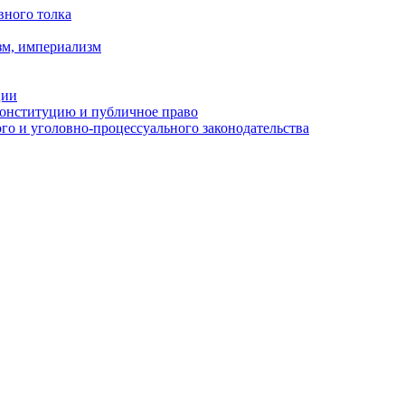
вного толка
зм, империализм
ции
Конституцию и публичное право
о и уголовно-процессуального законодательства