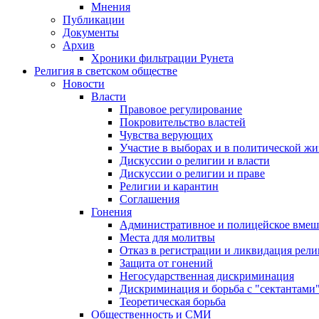
Мнения
Публикации
Документы
Архив
Хроники фильтрации Рунета
Религия в светском обществе
Новости
Власти
Правовое регулирование
Покровительство властей
Чувства верующих
Участие в выборах и в политической ж
Дискуссии о религии и власти
Дискуссии о религии и праве
Религии и карантин
Соглашения
Гонения
Административное и полицейское вмеш
Места для молитвы
Отказ в регистрации и ликвидация рел
Защита от гонений
Негосударственная дискриминация
Дискриминация и борьба с "сектантами
Теоретическая борьба
Общественность и СМИ