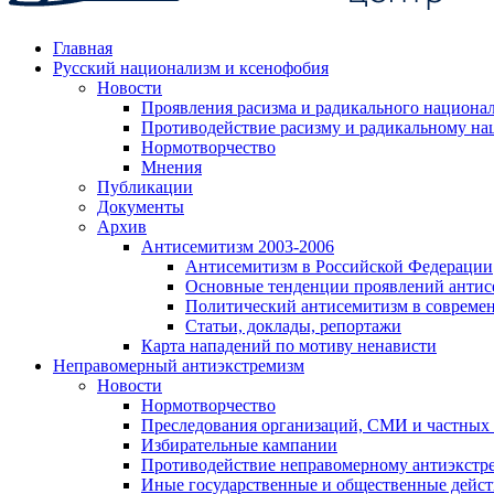
Главная
Русский национализм и ксенофобия
Новости
Проявления расизма и радикального национа
Противодействие расизму и радикальному на
Нормотворчество
Мнения
Публикации
Документы
Архив
Антисемитизм 2003-2006
Антисемитизм в Российской Федерации
Основные тенденции проявлений антис
Политический антисемитизм в совреме
Статьи, доклады, репортажи
Карта нападений по мотиву ненависти
Неправомерный антиэкстремизм
Новости
Нормотворчество
Преследования организаций, СМИ и частных
Избирательные кампании
Противодействие неправомерному антиэкстр
Иные государственные и общественные дейст