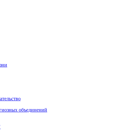
изни
ательство
игиозных объединений
"