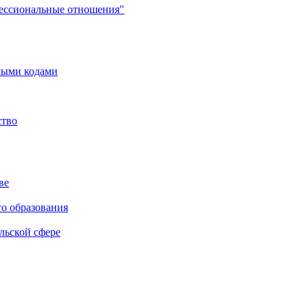
фессиональные отношения"
мыми кодами
ство
ве
го образования
льской сфере