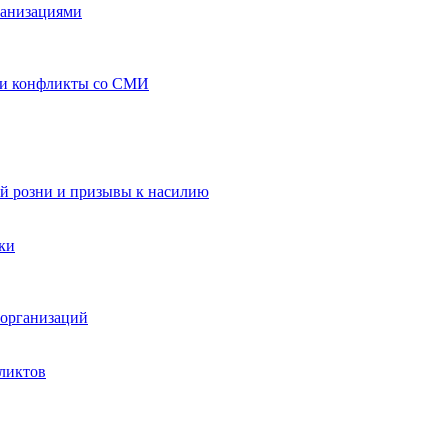
ганизациями
 и конфликты со СМИ
й розни и призывы к насилию
ки
организаций
ликтов