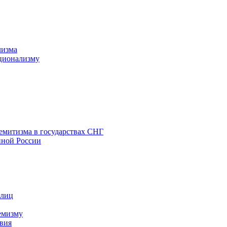
лизма
ционализму
емитизма в государствах СНГ
нной России
 лиц
емизму
вия