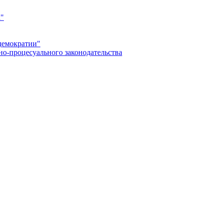
а"
демократии"
но-процесуального законодательства