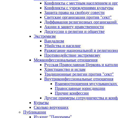
Конфликты с местным населением и ор
Конфликты с учреждениями культуры
Защита права на свободу совести
Светские организации против "сект"
Диффамация религиозных организаций
Акции в защиту нравственности
Дискуссии о религии и обществе
Экстремизм
Вандализм
Убийства и насилие
Разжигание национальной и религиозно
Противодействие экстремизму
Межконфессиональные отношения
Русская Православная Церковь и католи
Христианство и ислам
Традиционные религии против "сект"
Внутриконфессиональные отношения
Взаимоотношения мусульманских 
Православные юрисдикции
Прочие конфессии
Другие примеры сотрудничества и конф
Курьезы
Сколько верующих
Публикации
Из книг "Панорамы"