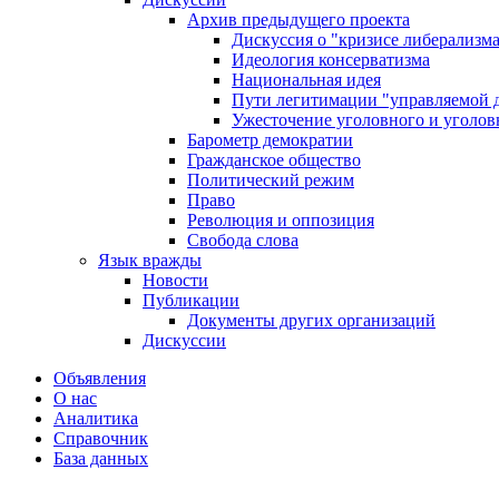
Архив предыдущего проекта
Дискуссия о "кризисе либерализм
Идеология консерватизма
Национальная идея
Пути легитимации "управляемой 
Ужесточение уголовного и уголов
Барометр демократии
Гражданское общество
Политический режим
Право
Революция и оппозиция
Свобода слова
Язык вражды
Новости
Публикации
Документы других организаций
Дискуссии
Объявления
О нас
Аналитика
Справочник
База данных