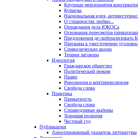
Крупные мероприятия консервати
Курьезы
Национальная идея, антивестерни
О странностях любви...
Оправдания дела ЮКОСа
Основания пересмотра приватиза
Предложения де-либерализовать 
Призывы к ужесточению уголовног
Символические акции
Теории заговора
Идеология
Гражданское общество
Политический режим
Право
Революция и контрреволюция
Свобода слова
Практика
Приватность
Свобода слова
Справедливые выборы
Хорошая полиция
Честный суд
Публикации
Аннотированный указатель литературы
Дискуссии