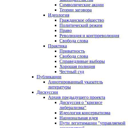
Символические акции
Теории заговора
Идеология
Гражданское общество
Политический режим
Право
Революция и контрреволюция
Свобода слова
Практика
Приватность
Свобода слова
Справедливые выборы
Хорошая полиция
Честный суд
Публикации
Аннотированный указатель
литературы
Дискуссии
Архив предыдущего проекта
Дискуссия о "кризисе
либерализма"
Идеология консерватизма
Национальная идея
Пути легитимации "управляемой