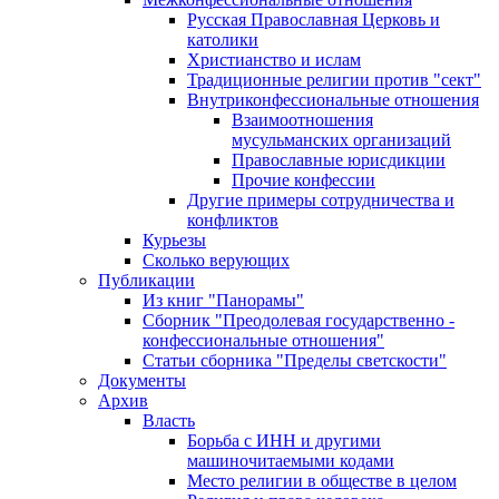
Русская Православная Церковь и
католики
Христианство и ислам
Традиционные религии против "сект"
Внутриконфессиональные отношения
Взаимоотношения
мусульманских организаций
Православные юрисдикции
Прочие конфессии
Другие примеры сотрудничества и
конфликтов
Курьезы
Сколько верующих
Публикации
Из книг "Панорамы"
Сборник "Преодолевая государственно -
конфессиональные отношения"
Статьи сборника "Пределы светскости"
Документы
Архив
Власть
Борьба с ИНН и другими
машиночитаемыми кодами
Место религии в обществе в целом