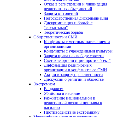
Отказ в регистрации и ликвидация
религиозных объединений
Защита от гонений
Негосударственная дискриминация
Дискриминация и борьба с
"сектантами"
Теоретическая борьба
Общественность и СМИ
Конфликты с местным населением и
организациями
Конфликты с учреждениями культуры
Защита права на свободу совести
Светские организации против "сект"
Диффамация религиозных
организаций и конфликты со СМИ
Акции в защиту нравственности
Дискуссии о религии и обществе
Экстремизм
Вандализм
Убийства и насилие
Разжигание национальной и
религиозной розни и призывы к
насилию
Противодействие экстремизму
Межконфессиональные отношения