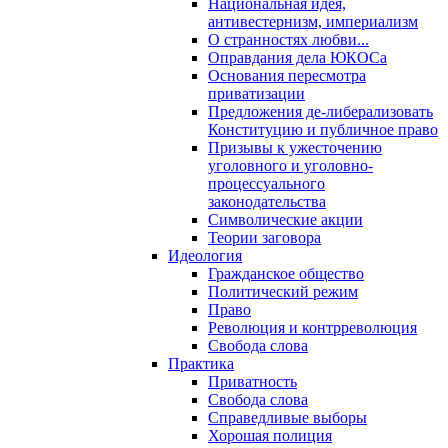
Национальная идея,
антивестернизм, империализм
О странностях любви...
Оправдания дела ЮКОСа
Основания пересмотра
приватизации
Предложения де-либерализовать
Конституцию и публичное право
Призывы к ужесточению
уголовного и уголовно-
процессуального
законодательства
Символические акции
Теории заговора
Идеология
Гражданское общество
Политический режим
Право
Революция и контрреволюция
Свобода слова
Практика
Приватность
Свобода слова
Справедливые выборы
Хорошая полиция