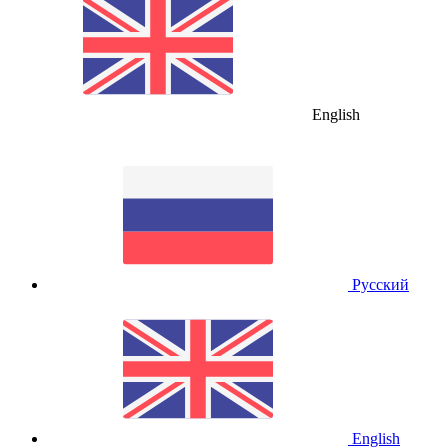
English
Русский
English