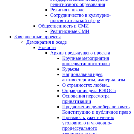
религиозного образования
Религия в школе
Сотрудничество в культурно-
просветительской сфере
Общественность и СМИ
Религиозные СМИ
Завершенные проекты
Демократия в осаде
Новости
Архив предыдущего проекта
Крупные мероприятия
консервативного толка
Курьезы
Национальная идея,
антивестернизм, империализм
О странностях любви...
Оправдания дела ЮКОСа
Основания пересмотра
приватизации
Предложения де-либерализовать
Конституцию и публичное право
Призывы к ужесточению
уголовного и уголовно-
процессуального
законодательства