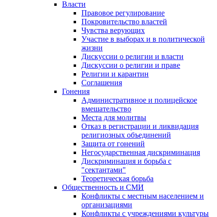
Власти
Правовое регулирование
Покровительство властей
Чувства верующих
Участие в выборах и в политической
жизни
Дискуссии о религии и власти
Дискуссии о религии и праве
Религии и карантин
Соглашения
Гонения
Административное и полицейское
вмешательство
Места для молитвы
Отказ в регистрации и ликвидация
религиозных объединений
Защита от гонений
Негосударственная дискриминация
Дискриминация и борьба с
"сектантами"
Теоретическая борьба
Общественность и СМИ
Конфликты с местным населением и
организациями
Конфликты с учреждениями культуры