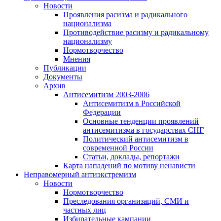
Новости
Проявления расизма и радикального
национализма
Противодействие расизму и радикальному
национализму
Нормотворчество
Мнения
Публикации
Документы
Архив
Антисемитизм 2003-2006
Антисемитизм в Российской
Федерации
Основные тенденции проявлений
антисемитизма в государствах СНГ
Политический антисемитизм в
современной России
Статьи, доклады, репортажи
Карта нападений по мотиву ненависти
Неправомерный антиэкстремизм
Новости
Нормотворчество
Преследования организаций, СМИ и
частных лиц
Избирательные кампании