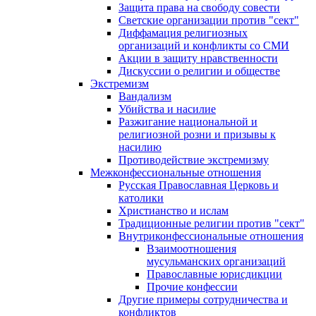
Защита права на свободу совести
Светские организации против "сект"
Диффамация религиозных
организаций и конфликты со СМИ
Акции в защиту нравственности
Дискуссии о религии и обществе
Экстремизм
Вандализм
Убийства и насилие
Разжигание национальной и
религиозной розни и призывы к
насилию
Противодействие экстремизму
Межконфессиональные отношения
Русская Православная Церковь и
католики
Христианство и ислам
Традиционные религии против "сект"
Внутриконфессиональные отношения
Взаимоотношения
мусульманских организаций
Православные юрисдикции
Прочие конфессии
Другие примеры сотрудничества и
конфликтов