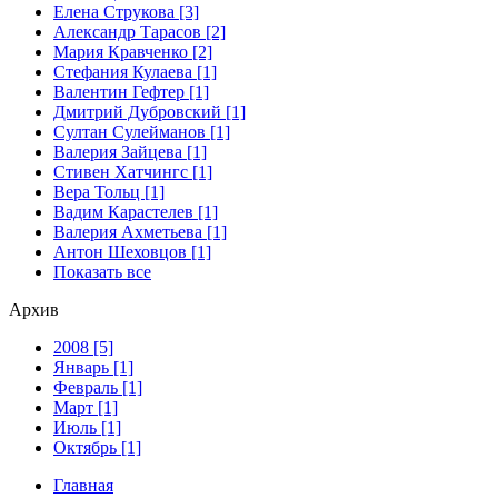
Елена Струкова [3]
Александр Тарасов [2]
Мария Кравченко [2]
Стефания Кулаева [1]
Валентин Гефтер [1]
Дмитрий Дубровский [1]
Султан Сулейманов [1]
Валерия Зайцева [1]
Стивен Хатчингс [1]
Верa Тольц [1]
Вадим Карастелев [1]
Валерия Ахметьева [1]
Антон Шеховцов [1]
Показать все
Архив
2008 [5]
Январь [1]
Февраль [1]
Март [1]
Июль [1]
Октябрь [1]
Главная