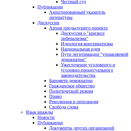
Честный суд
Публикации
Аннотированный указатель
литературы
Дискуссии
Архив предыдущего проекта
Дискуссия о "кризисе
либерализма"
Идеология консерватизма
Национальная идея
Пути легитимации "управляемой
демократии"
Ужесточение уголовного и
уголовно-процесуального
законодательства
Барометр демократии
Гражданское общество
Политический режим
Право
Революция и оппозиция
Свобода слова
Язык вражды
Новости
Публикации
Документы других организаций