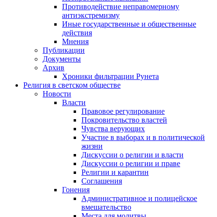
Противодействие неправомерному
антиэкстремизму
Иные государственные и общественные
действия
Мнения
Публикации
Документы
Архив
Хроники фильтрации Рунета
Религия в светском обществе
Новости
Власти
Правовое регулирование
Покровительство властей
Чувства верующих
Участие в выборах и в политической
жизни
Дискуссии о религии и власти
Дискуссии о религии и праве
Религии и карантин
Соглашения
Гонения
Административное и полицейское
вмешательство
Места для молитвы