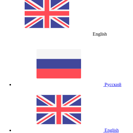
English
Русский
English