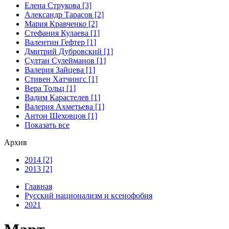
Елена Струкова [3]
Александр Тарасов [2]
Мария Кравченко [2]
Стефания Кулаева [1]
Валентин Гефтер [1]
Дмитрий Дубровский [1]
Султан Сулейманов [1]
Валерия Зайцева [1]
Стивен Хатчингс [1]
Верa Тольц [1]
Вадим Карастелев [1]
Валерия Ахметьева [1]
Антон Шеховцов [1]
Показать все
Архив
2014 [2]
2013 [2]
Главная
Русский национализм и ксенофобия
2021