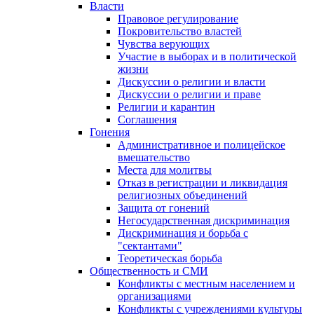
Власти
Правовое регулирование
Покровительство властей
Чувства верующих
Участие в выборах и в политической
жизни
Дискуссии о религии и власти
Дискуссии о религии и праве
Религии и карантин
Соглашения
Гонения
Административное и полицейское
вмешательство
Места для молитвы
Отказ в регистрации и ликвидация
религиозных объединений
Защита от гонений
Негосударственная дискриминация
Дискриминация и борьба с
"сектантами"
Теоретическая борьба
Общественность и СМИ
Конфликты с местным населением и
организациями
Конфликты с учреждениями культуры