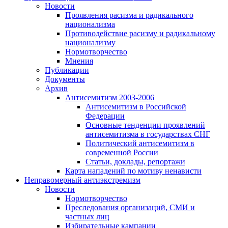
Новости
Проявления расизма и радикального
национализма
Противодействие расизму и радикальному
национализму
Нормотворчество
Мнения
Публикации
Документы
Архив
Антисемитизм 2003-2006
Антисемитизм в Российской
Федерации
Основные тенденции проявлений
антисемитизма в государствах СНГ
Политический антисемитизм в
современной России
Статьи, доклады, репортажи
Карта нападений по мотиву ненависти
Неправомерный антиэкстремизм
Новости
Нормотворчество
Преследования организаций, СМИ и
частных лиц
Избирательные кампании