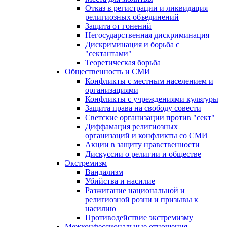
Отказ в регистрации и ликвидация
религиозных объединений
Защита от гонений
Негосударственная дискриминация
Дискриминация и борьба с
"сектантами"
Теоретическая борьба
Общественность и СМИ
Конфликты с местным населением и
организациями
Конфликты с учреждениями культуры
Защита права на свободу совести
Светские организации против "сект"
Диффамация религиозных
организаций и конфликты со СМИ
Акции в защиту нравственности
Дискуссии о религии и обществе
Экстремизм
Вандализм
Убийства и насилие
Разжигание национальной и
религиозной розни и призывы к
насилию
Противодействие экстремизму
Межконфессиональные отношения