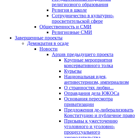
религиозного образования
Религия в школе
Сотрудничество в культурно-
просветительской сфере
Общественность и СМИ
Религиозные СМИ
Завершенные проекты
Демократия в осаде
Новости
Архив предыдущего проекта
Крупные мероприятия
консервативного толка
Курьезы
Национальная идея,
антивестернизм, империализм
О странностях любви...
Оправдания дела ЮКОСа
Основания пересмотра
приватизации
Предложения де-либерализовать
Конституцию и публичное право
Призывы к ужесточению
уголовного и уголовно-
процессуального
законодательства