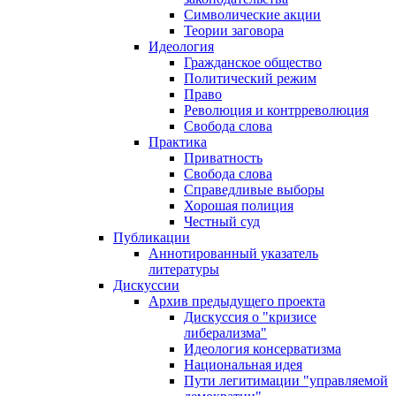
Символические акции
Теории заговора
Идеология
Гражданское общество
Политический режим
Право
Революция и контрреволюция
Свобода слова
Практика
Приватность
Свобода слова
Справедливые выборы
Хорошая полиция
Честный суд
Публикации
Аннотированный указатель
литературы
Дискуссии
Архив предыдущего проекта
Дискуссия о "кризисе
либерализма"
Идеология консерватизма
Национальная идея
Пути легитимации "управляемой