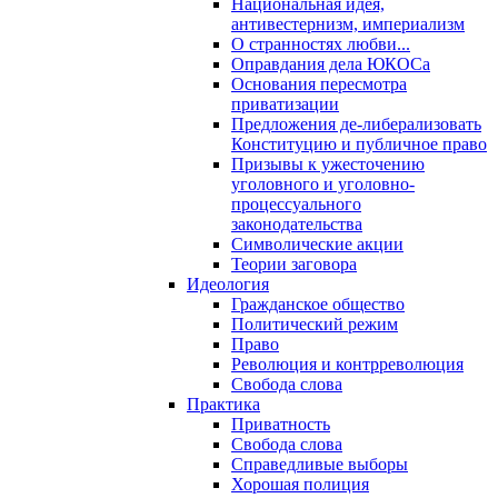
Национальная идея,
антивестернизм, империализм
О странностях любви...
Оправдания дела ЮКОСа
Основания пересмотра
приватизации
Предложения де-либерализовать
Конституцию и публичное право
Призывы к ужесточению
уголовного и уголовно-
процессуального
законодательства
Символические акции
Теории заговора
Идеология
Гражданское общество
Политический режим
Право
Революция и контрреволюция
Свобода слова
Практика
Приватность
Свобода слова
Справедливые выборы
Хорошая полиция