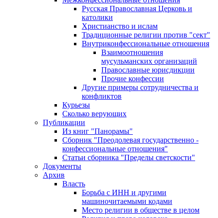
Русская Православная Церковь и
католики
Христианство и ислам
Традиционные религии против "сект"
Внутриконфессиональные отношения
Взаимоотношения
мусульманских организаций
Православные юрисдикции
Прочие конфессии
Другие примеры сотрудничества и
конфликтов
Курьезы
Сколько верующих
Публикации
Из книг "Панорамы"
Сборник "Преодолевая государственно -
конфессиональные отношения"
Статьи сборника "Пределы светскости"
Документы
Архив
Власть
Борьба с ИНН и другими
машиночитаемыми кодами
Место религии в обществе в целом