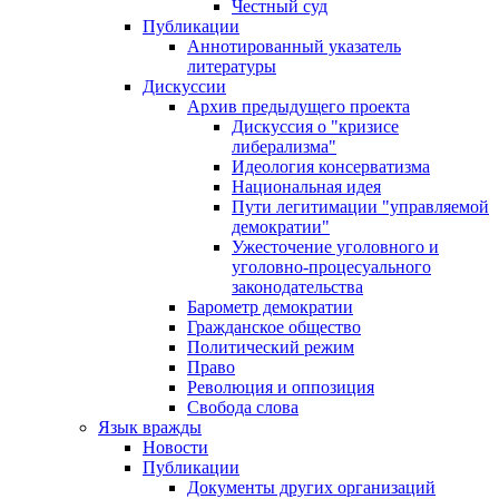
Честный суд
Публикации
Аннотированный указатель
литературы
Дискуссии
Архив предыдущего проекта
Дискуссия о "кризисе
либерализма"
Идеология консерватизма
Национальная идея
Пути легитимации "управляемой
демократии"
Ужесточение уголовного и
уголовно-процесуального
законодательства
Барометр демократии
Гражданское общество
Политический режим
Право
Революция и оппозиция
Свобода слова
Язык вражды
Новости
Публикации
Документы других организаций