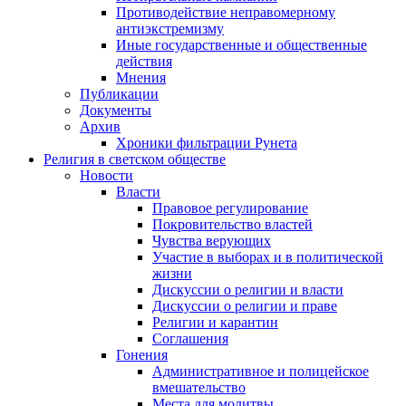
Противодействие неправомерному
антиэкстремизму
Иные государственные и общественные
действия
Мнения
Публикации
Документы
Архив
Хроники фильтрации Рунета
Религия в светском обществе
Новости
Власти
Правовое регулирование
Покровительство властей
Чувства верующих
Участие в выборах и в политической
жизни
Дискуссии о религии и власти
Дискуссии о религии и праве
Религии и карантин
Соглашения
Гонения
Административное и полицейское
вмешательство
Места для молитвы