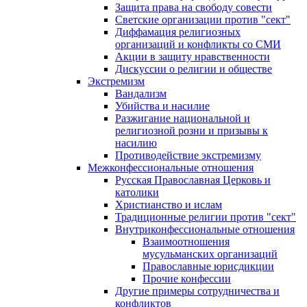
Защита права на свободу совести
Светские организации против "сект"
Диффамация религиозных
организаций и конфликты со СМИ
Акции в защиту нравственности
Дискуссии о религии и обществе
Экстремизм
Вандализм
Убийства и насилие
Разжигание национальной и
религиозной розни и призывы к
насилию
Противодействие экстремизму
Межконфессиональные отношения
Русская Православная Церковь и
католики
Христианство и ислам
Традиционные религии против "сект"
Внутриконфессиональные отношения
Взаимоотношения
мусульманских организаций
Православные юрисдикции
Прочие конфессии
Другие примеры сотрудничества и
конфликтов