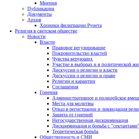
Мнения
Публикации
Документы
Архив
Хроники фильтрации Рунета
Религия в светском обществе
Новости
Власти
Правовое регулирование
Покровительство властей
Чувства верующих
Участие в выборах и в политической ж
Дискуссии о религии и власти
Дискуссии о религии и праве
Религии и карантин
Соглашения
Гонения
Административное и полицейское вмеш
Места для молитвы
Отказ в регистрации и ликвидация рел
Защита от гонений
Негосударственная дискриминация
Дискриминация и борьба с "сектантами
Теоретическая борьба
Общественность и СМИ