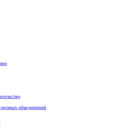
изни
ательство
игиозных объединений
"