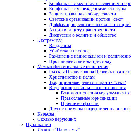
Конфликты с местным населением и ор
Конфликты с учреждениями культуры
Защита права на свободу совести
Светские организации против "сект"
Диффамация религиозных организаций
Акции в защиту нравственности
Дискуссии о религии и обществе
Экстремизм
Вандализм
Убийства и насилие
Разжигание национальной и религиозно
Противодействие экстремизму
Межконфессиональные отношения
Русская Православная Церковь и католи
Христианство и ислам
Традиционные религии против "сект"
Внутриконфессиональные отношения
Взаимоотношения мусульманских 
Православные юрисдикции
Прочие конфессии
Другие примеры сотрудничества и конф
Курьезы
Сколько верующих
Публикации
Из книг "Панорамы"