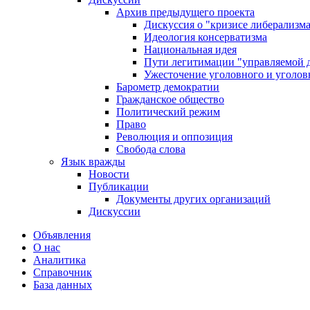
Архив предыдущего проекта
Дискуссия о "кризисе либерализм
Идеология консерватизма
Национальная идея
Пути легитимации "управляемой 
Ужесточение уголовного и уголов
Барометр демократии
Гражданское общество
Политический режим
Право
Революция и оппозиция
Свобода слова
Язык вражды
Новости
Публикации
Документы других организаций
Дискуссии
Объявления
О нас
Аналитика
Справочник
База данных