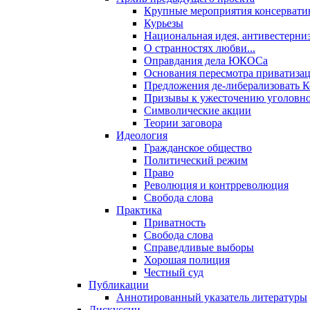
Крупные мероприятия консервати
Курьезы
Национальная идея, антивестерни
О странностях любви...
Оправдания дела ЮКОСа
Основания пересмотра приватиза
Предложения де-либерализовать 
Призывы к ужесточению уголовног
Символические акции
Теории заговора
Идеология
Гражданское общество
Политический режим
Право
Революция и контрреволюция
Свобода слова
Практика
Приватность
Свобода слова
Справедливые выборы
Хорошая полиция
Честный суд
Публикации
Аннотированный указатель литературы
Дискуссии