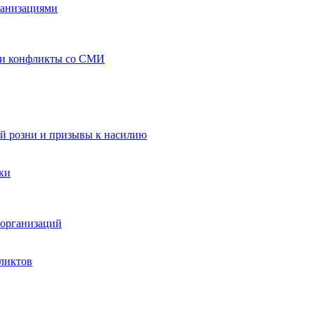
ганизациями
 и конфликты со СМИ
й розни и призывы к насилию
ки
организаций
ликтов