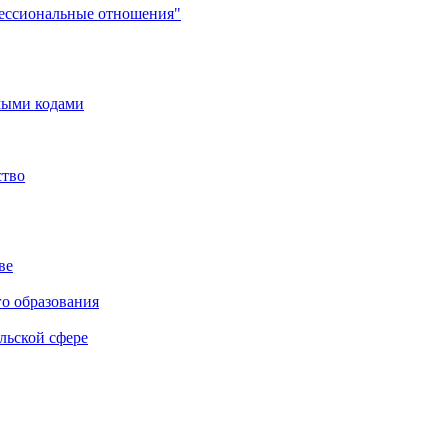
фессиональные отношения"
мыми кодами
ство
ве
го образования
льской сфере