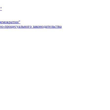
а"
демократии"
но-процесуального законодательства