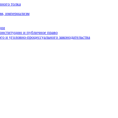
вного толка
зм, империализм
ции
Конституцию и публичное право
о и уголовно-процессуального законодательства