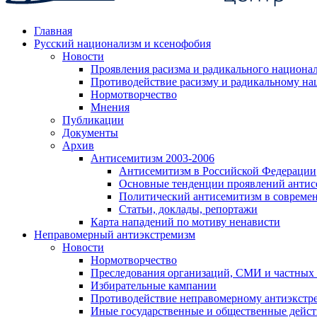
Главная
Русский национализм и ксенофобия
Новости
Проявления расизма и радикального национа
Противодействие расизму и радикальному на
Нормотворчество
Мнения
Публикации
Документы
Архив
Антисемитизм 2003-2006
Антисемитизм в Российской Федерации
Основные тенденции проявлений антис
Политический антисемитизм в совреме
Статьи, доклады, репортажи
Карта нападений по мотиву ненависти
Неправомерный антиэкстремизм
Новости
Нормотворчество
Преследования организаций, СМИ и частных
Избирательные кампании
Противодействие неправомерному антиэкстр
Иные государственные и общественные дейст