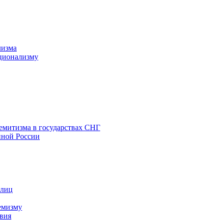
лизма
ционализму
емитизма в государствах СНГ
нной России
 лиц
емизму
вия