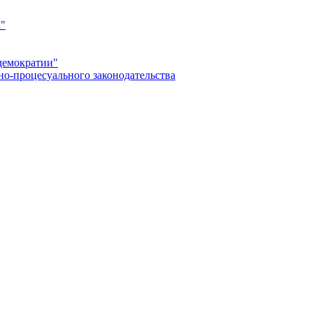
а"
демократии"
но-процесуального законодательства