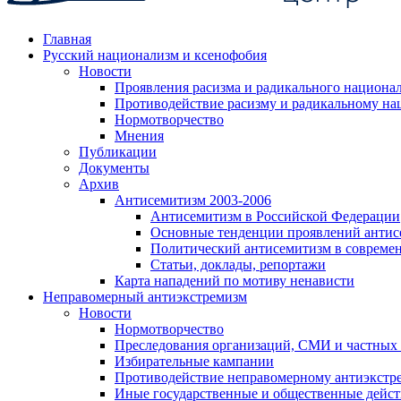
Главная
Русский национализм и ксенофобия
Новости
Проявления расизма и радикального национа
Противодействие расизму и радикальному на
Нормотворчество
Мнения
Публикации
Документы
Архив
Антисемитизм 2003-2006
Антисемитизм в Российской Федерации
Основные тенденции проявлений антис
Политический антисемитизм в совреме
Статьи, доклады, репортажи
Карта нападений по мотиву ненависти
Неправомерный антиэкстремизм
Новости
Нормотворчество
Преследования организаций, СМИ и частных
Избирательные кампании
Противодействие неправомерному антиэкстр
Иные государственные и общественные дейст