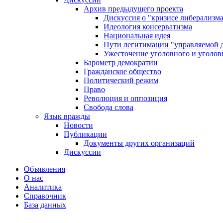
Архив предыдущего проекта
Дискуссия о "кризисе либерализм
Идеология консерватизма
Национальная идея
Пути легитимации "управляемой 
Ужесточение уголовного и уголов
Барометр демократии
Гражданское общество
Политический режим
Право
Революция и оппозиция
Свобода слова
Язык вражды
Новости
Публикации
Документы других организаций
Дискуссии
Объявления
О нас
Аналитика
Справочник
База данных