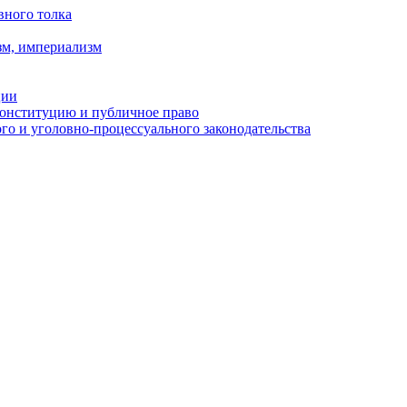
вного толка
зм, империализм
ции
Конституцию и публичное право
о и уголовно-процессуального законодательства