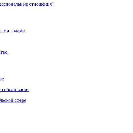
фессиональные отношения"
мыми кодами
ство
ве
го образования
льской сфере