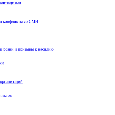
ганизациями
 и конфликты со СМИ
й розни и призывы к насилию
ки
организаций
ликтов