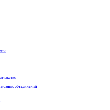
изни
ательство
игиозных объединений
"