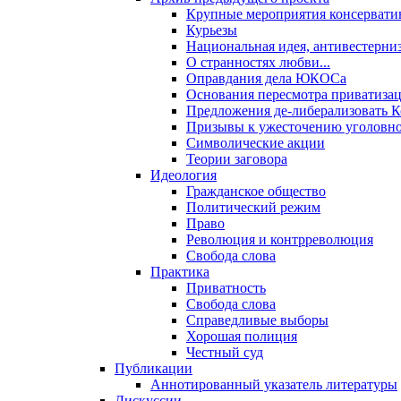
Крупные мероприятия консервати
Курьезы
Национальная идея, антивестерни
О странностях любви...
Оправдания дела ЮКОСа
Основания пересмотра приватиза
Предложения де-либерализовать 
Призывы к ужесточению уголовног
Символические акции
Теории заговора
Идеология
Гражданское общество
Политический режим
Право
Революция и контрреволюция
Свобода слова
Практика
Приватность
Свобода слова
Справедливые выборы
Хорошая полиция
Честный суд
Публикации
Аннотированный указатель литературы
Дискуссии