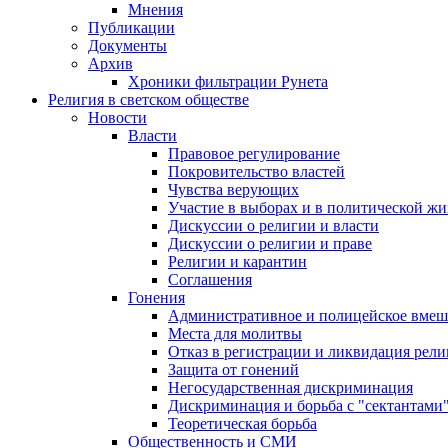
Мнения
Публикации
Документы
Архив
Хроники фильтрации Рунета
Религия в светском обществе
Новости
Власти
Правовое регулирование
Покровительство властей
Чувства верующих
Участие в выборах и в политической ж
Дискуссии о религии и власти
Дискуссии о религии и праве
Религии и карантин
Соглашения
Гонения
Административное и полицейское вмеш
Места для молитвы
Отказ в регистрации и ликвидация рел
Защита от гонений
Негосударственная дискриминация
Дискриминация и борьба с "сектантами
Теоретическая борьба
Общественность и СМИ