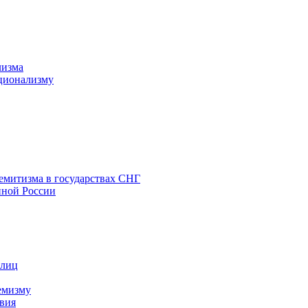
лизма
ционализму
емитизма в государствах СНГ
нной России
 лиц
емизму
вия