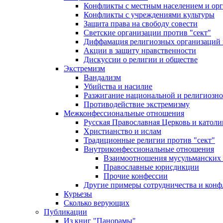
Конфликты с местным населением и ор
Конфликты с учреждениями культуры
Защита права на свободу совести
Светские организации против "сект"
Диффамация религиозных организаций
Акции в защиту нравственности
Дискуссии о религии и обществе
Экстремизм
Вандализм
Убийства и насилие
Разжигание национальной и религиозно
Противодействие экстремизму
Межконфессиональные отношения
Русская Православная Церковь и католи
Христианство и ислам
Традиционные религии против "сект"
Внутриконфессиональные отношения
Взаимоотношения мусульманских 
Православные юрисдикции
Прочие конфессии
Другие примеры сотрудничества и конф
Курьезы
Сколько верующих
Публикации
Из книг "Панорамы"