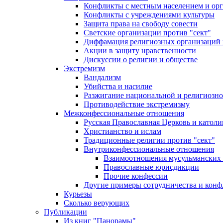
Конфликты с местным населением и ор
Конфликты с учреждениями культуры
Защита права на свободу совести
Светские организации против "сект"
Диффамация религиозных организаций
Акции в защиту нравственности
Дискуссии о религии и обществе
Экстремизм
Вандализм
Убийства и насилие
Разжигание национальной и религиозно
Противодействие экстремизму
Межконфессиональные отношения
Русская Православная Церковь и католи
Христианство и ислам
Традиционные религии против "сект"
Внутриконфессиональные отношения
Взаимоотношения мусульманских 
Православные юрисдикции
Прочие конфессии
Другие примеры сотрудничества и конф
Курьезы
Сколько верующих
Публикации
Из книг "Панорамы"