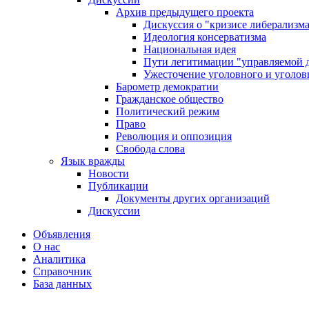
Архив предыдущего проекта
Дискуссия о "кризисе либерализм
Идеология консерватизма
Национальная идея
Пути легитимации "управляемой 
Ужесточение уголовного и уголов
Барометр демократии
Гражданское общество
Политический режим
Право
Революция и оппозиция
Свобода слова
Язык вражды
Новости
Публикации
Документы других организаций
Дискуссии
Объявления
О нас
Аналитика
Справочник
База данных