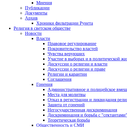
Мнения
Публикации
Документы
Архив
Хроники фильтрации Рунета
Религия в светском обществе
Новости
Власти
Правовое регулирование
Покровительство властей
Чувства верующих
Участие в выборах и в политической ж
Дискуссии о религии и власти
Дискуссии о религии и праве
Религии и карантин
Соглашения
Гонения
Административное и полицейское вмеш
Места для молитвы
Отказ в регистрации и ликвидация рел
Защита от гонений
Негосударственная дискриминация
Дискриминация и борьба с "сектантами
Теоретическая борьба
Общественность и СМИ