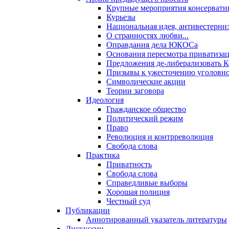
Крупные мероприятия консервати
Курьезы
Национальная идея, антивестерни
О странностях любви...
Оправдания дела ЮКОСа
Основания пересмотра приватиза
Предложения де-либерализовать 
Призывы к ужесточению уголовног
Символические акции
Теории заговора
Идеология
Гражданское общество
Политический режим
Право
Революция и контрреволюция
Свобода слова
Практика
Приватность
Свобода слова
Справедливые выборы
Хорошая полиция
Честный суд
Публикации
Аннотированный указатель литературы
Дискуссии