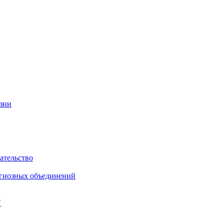
изни
ательство
игиозных объединений
"