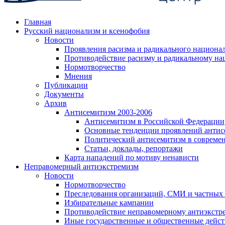
Главная
Русский национализм и ксенофобия
Новости
Проявления расизма и радикального национа
Противодействие расизму и радикальному на
Нормотворчество
Мнения
Публикации
Документы
Архив
Антисемитизм 2003-2006
Антисемитизм в Российской Федерации
Основные тенденции проявлений антис
Политический антисемитизм в совреме
Статьи, доклады, репортажи
Карта нападений по мотиву ненависти
Неправомерный антиэкстремизм
Новости
Нормотворчество
Преследования организаций, СМИ и частных
Избирательные кампании
Противодействие неправомерному антиэкстр
Иные государственные и общественные дейст