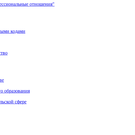
фессиональные отношения"
мыми кодами
ство
ве
го образования
льской сфере