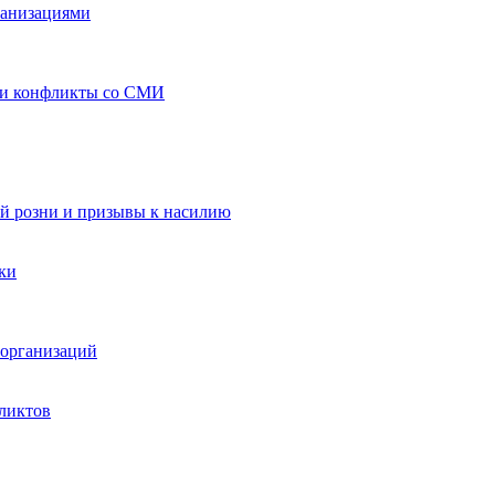
ганизациями
 и конфликты со СМИ
й розни и призывы к насилию
ки
организаций
ликтов