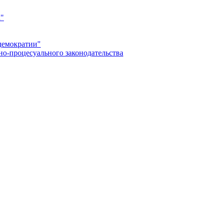
а"
демократии"
но-процесуального законодательства