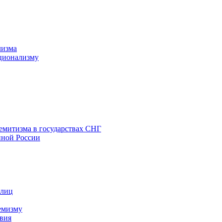
лизма
ционализму
емитизма в государствах СНГ
нной России
 лиц
емизму
вия