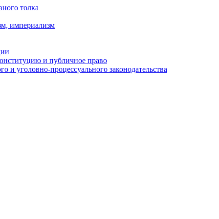
вного толка
зм, империализм
ции
Конституцию и публичное право
о и уголовно-процессуального законодательства