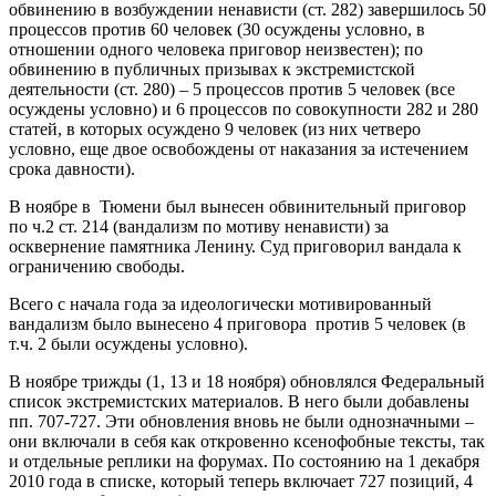
обвинению в возбуждении ненависти (ст. 282) завершилось 50
процессов против 60 человек (30 осуждены условно, в
отношении одного человека приговор неизвестен); по
обвинению в публичных призывах к экстремистской
деятельности (ст. 280) – 5 процессов против 5 человек (все
осуждены условно) и 6 процессов по совокупности 282 и 280
статей, в которых осуждено 9 человек (из них четверо
условно, еще двое освобождены от наказания за истечением
срока давности).
В ноябре в Тюмени был вынесен обвинительный приговор
по ч.2 ст. 214 (вандализм по мотиву ненависти) за
осквернение памятника Ленину. Суд приговорил вандала к
ограничению свободы.
Всего с начала года за идеологически мотивированный
вандализм было вынесено 4 приговора против 5 человек (в
т.ч. 2 были осуждены условно).
В ноябре трижды (1, 13 и 18 ноября) обновлялся Федеральный
список экстремистских материалов. В него были добавлены
пп. 707-727. Эти обновления вновь не были однозначными –
они включали в себя как откровенно ксенофобные тексты, так
и отдельные реплики на форумах. По состоянию на 1 декабря
2010 года в списке, который теперь включает 727 позиций, 4