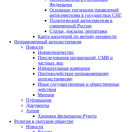
Федерации
Основные тенденции проявлений
антисемитизма в государствах СНГ
Политический антисемитизм в
современной России
Статьи, доклады, репортажи
Карта нападений по мотиву ненависти
Неправомерный антиэкстремизм
Новости
Нормотворчество
Преследования организаций, СМИ и
частных лиц
Избирательные кампании
Противодействие неправомерному
антиэкстремизму
Иные государственные и общественные
действия
Мнения
Публикации
Документы
Архив
Хроники фильтрации Рунета
Религия в светском обществе
Новости
Власти