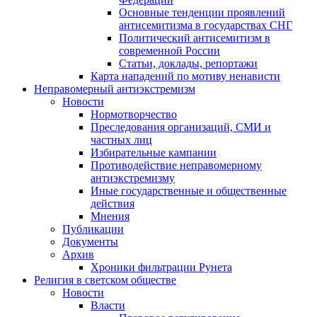
Основные тенденции проявлений
антисемитизма в государствах СНГ
Политический антисемитизм в
современной России
Статьи, доклады, репортажи
Карта нападений по мотиву ненависти
Неправомерный антиэкстремизм
Новости
Нормотворчество
Преследования организаций, СМИ и
частных лиц
Избирательные кампании
Противодействие неправомерному
антиэкстремизму
Иные государственные и общественные
действия
Мнения
Публикации
Документы
Архив
Хроники фильтрации Рунета
Религия в светском обществе
Новости
Власти