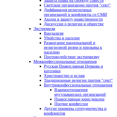
Защита права на свободу совести
Светские организации против "сект"
Диффамация религиозных
организаций и конфликты со СМИ
Акции в защиту нравственности
Дискуссии о религии и обществе
Экстремизм
Вандализм
Убийства и насилие
Разжигание национальной и
религиозной розни и призывы к
насилию
Противодействие экстремизму
Межконфессиональные отношения
Русская Православная Церковь и
католики
Христианство и ислам
Традиционные религии против "сект"
Внутриконфессиональные отношения
Взаимоотношения
мусульманских организаций
Православные юрисдикции
Прочие конфессии
Другие примеры сотрудничества и
конфликтов