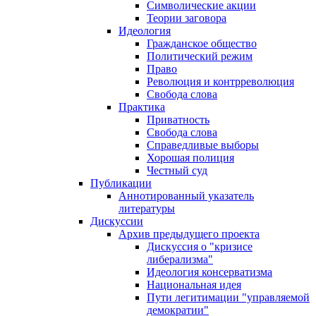
Символические акции
Теории заговора
Идеология
Гражданское общество
Политический режим
Право
Революция и контрреволюция
Свобода слова
Практика
Приватность
Свобода слова
Справедливые выборы
Хорошая полиция
Честный суд
Публикации
Аннотированный указатель
литературы
Дискуссии
Архив предыдущего проекта
Дискуссия о "кризисе
либерализма"
Идеология консерватизма
Национальная идея
Пути легитимации "управляемой
демократии"