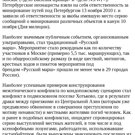
Петербургские неонацисты взяли на себя ответственность за
минирование путей под Петербургом 13 ноября 2010 г. и
заявили об ответственности за якобы имевшую место серию
сообщений о минировании различных объектов в канун 10
ноября (Дня милиции).
Наиболее значимым публичным событием, организованным
ультраправыми, стал традиционный «Русский
марш». Мероприятие стало рекордным как по количеству
участников в Москве (примерно 5,5 тыс. марширующих), так
и по общероссийскому размаху (в виде шествий, митингов,
крестных ходов и пикетов мероприятия под
брендом «Русский марш» прошли не менее чем в 29 городах
России).
Наиболее успешным примером конструирования
межэтнического конфликта по кондопожскому сценарию стал
конфликт в подмосковном поселке Хотьково, где в результате
драки между приезжими из Центральной Азии (которым уже
предъявлено обвинение в совершении преступления по
мотиву ненависти) и местными жителями погиб человек. Как
и ранее в подобных конфликтах, инцидент спровоцировал
серию выступлений местных жителей, в том числе и под
ксенофобными лозунгами, работодатели, использовавшие
гастарбайтеров, были вынуждены эвакуировать последних из