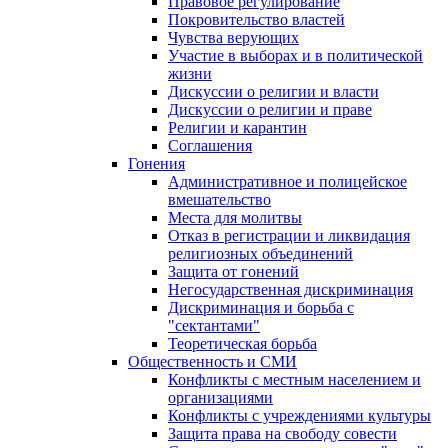
Правовое регулирование
Покровительство властей
Чувства верующих
Участие в выборах и в политической
жизни
Дискуссии о религии и власти
Дискуссии о религии и праве
Религии и карантин
Соглашения
Гонения
Административное и полицейское
вмешательство
Места для молитвы
Отказ в регистрации и ликвидация
религиозных объединений
Защита от гонений
Негосударственная дискриминация
Дискриминация и борьба с
"сектантами"
Теоретическая борьба
Общественность и СМИ
Конфликты с местным населением и
организациями
Конфликты с учреждениями культуры
Защита права на свободу совести