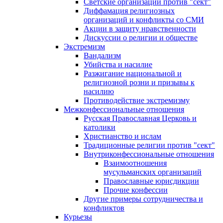
Светские организации против "сект"
Диффамация религиозных
организаций и конфликты со СМИ
Акции в защиту нравственности
Дискуссии о религии и обществе
Экстремизм
Вандализм
Убийства и насилие
Разжигание национальной и
религиозной розни и призывы к
насилию
Противодействие экстремизму
Межконфессиональные отношения
Русская Православная Церковь и
католики
Христианство и ислам
Традиционные религии против "сект"
Внутриконфессиональные отношения
Взаимоотношения
мусульманских организаций
Православные юрисдикции
Прочие конфессии
Другие примеры сотрудничества и
конфликтов
Курьезы