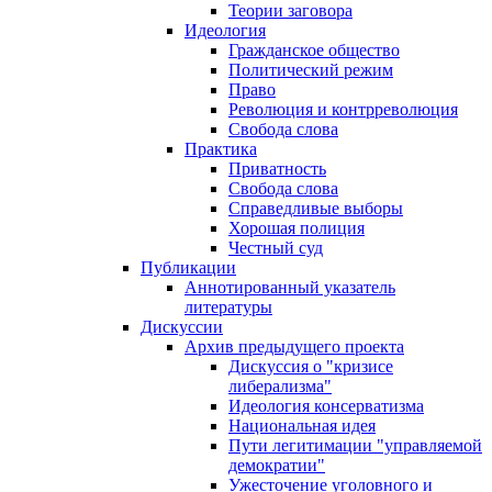
Теории заговора
Идеология
Гражданское общество
Политический режим
Право
Революция и контрреволюция
Свобода слова
Практика
Приватность
Свобода слова
Справедливые выборы
Хорошая полиция
Честный суд
Публикации
Аннотированный указатель
литературы
Дискуссии
Архив предыдущего проекта
Дискуссия о "кризисе
либерализма"
Идеология консерватизма
Национальная идея
Пути легитимации "управляемой
демократии"
Ужесточение уголовного и