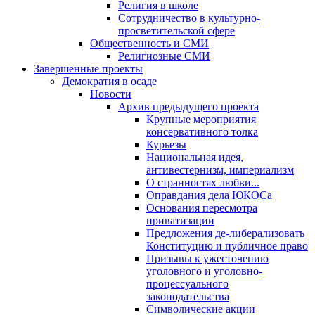
Религия в школе
Сотрудничество в культурно-
просветительской сфере
Общественность и СМИ
Религиозные СМИ
Завершенные проекты
Демократия в осаде
Новости
Архив предыдущего проекта
Крупные мероприятия
консервативного толка
Курьезы
Национальная идея,
антивестернизм, империализм
О странностях любви...
Оправдания дела ЮКОСа
Основания пересмотра
приватизации
Предложения де-либерализовать
Конституцию и публичное право
Призывы к ужесточению
уголовного и уголовно-
процессуального
законодательства
Символические акции