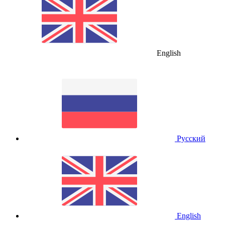
English
Русский
English