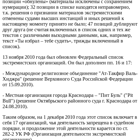
позиции «обнулены» (материалы исключены с сохранением
нумерации); 32 позиции в списке находятся неправомерно,
т.к. решения о признании материалов экстремистскими
отменены судами высших инстанций и иных решений к
настоящему моменту принято не было; 47 позиций дублируют
друг друга (не считая включенных в список одних и тех же
текстов с различными выходными данными, как, например,
текст «Ты избрал – тебе судить», трижды включенный в
список).
13 ноября 2010 года был обновлен Федеральный список
экстремистских организаций. Он был дополнен пп. 16 и 17:
- Международное религиозное объединение "Ат-Такфир Валь-
Хиджра" (решение Верховного Суда Российской Федерации
от 15.09.2010).
- Местная организация города Краснодара – "Пит Буль" ("Pit
Bull") (решение Октябрьского районного суда г. Краснодара от
24.08.2010).
Таким образом, на 1 декабря 2010 года этот список включает в
себя 17 организаций, чья деятельность запрещена в судебном
порядке, и продолжение этой деятельности карается по ст.
282-2 УК РФ (Организация деятельности экстремистской
организации).