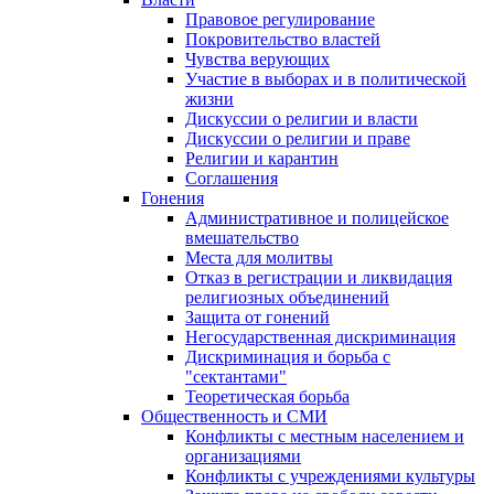
Правовое регулирование
Покровительство властей
Чувства верующих
Участие в выборах и в политической
жизни
Дискуссии о религии и власти
Дискуссии о религии и праве
Религии и карантин
Соглашения
Гонения
Административное и полицейское
вмешательство
Места для молитвы
Отказ в регистрации и ликвидация
религиозных объединений
Защита от гонений
Негосударственная дискриминация
Дискриминация и борьба с
"сектантами"
Теоретическая борьба
Общественность и СМИ
Конфликты с местным населением и
организациями
Конфликты с учреждениями культуры