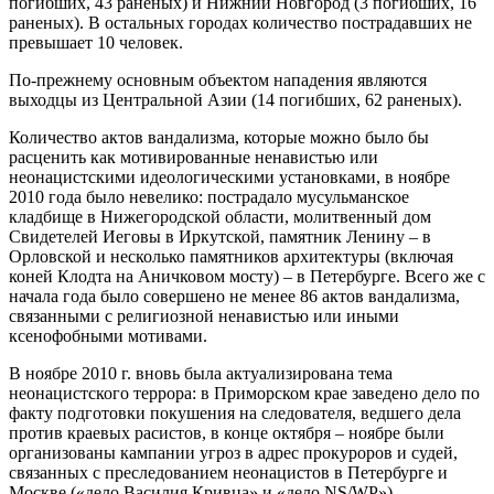
погибших, 43 раненых) и Нижний Новгород (3 погибших, 16
раненых). В остальных городах количество пострадавших не
превышает 10 человек.
По-прежнему основным объектом нападения являются
выходцы из Центральной Азии (14 погибших, 62 раненых).
Количество актов вандализма, которые можно было бы
расценить как мотивированные ненавистью или
неонацистскими идеологическими установками, в ноябре
2010 года было невелико: пострадало мусульманское
кладбище в Нижегородской области, молитвенный дом
Свидетелей Иеговы в Иркутской, памятник Ленину – в
Орловской и несколько памятников архитектуры (включая
коней Клодта на Аничковом мосту) – в Петербурге. Всего же с
начала года было совершено не менее 86 актов вандализма,
связанными с религиозной ненавистью или иными
ксенофобными мотивами.
В ноябре 2010 г. вновь была актуализирована тема
неонацистского террора: в Приморском крае заведено дело по
факту подготовки покушения на следователя, ведшего дела
против краевых расистов, в конце октября – ноябре были
организованы кампании угроз в адрес прокуроров и судей,
связанных с преследованием неонацистов в Петербурге и
Москве («дело Василия Кривца» и «дело NS/WP»).