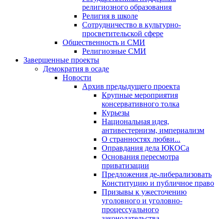
религиозного образования
Религия в школе
Сотрудничество в культурно-
просветительской сфере
Общественность и СМИ
Религиозные СМИ
Завершенные проекты
Демократия в осаде
Новости
Архив предыдущего проекта
Крупные мероприятия
консервативного толка
Курьезы
Национальная идея,
антивестернизм, империализм
О странностях любви...
Оправдания дела ЮКОСа
Основания пересмотра
приватизации
Предложения де-либерализовать
Конституцию и публичное право
Призывы к ужесточению
уголовного и уголовно-
процессуального
законодательства