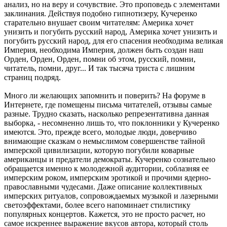
анализ, но на веру и сочувствие. Это проповедь с элементами
заклинания. Действуя подобно гипнотизеру, Кучеренко
старательно внушает своим читателям: Америка хочет
унизить и погубить русский народ, Америка хочет унизить и
погубить русский народ, для его спасения необходима великая
Империя, необходима Империя, должен быть создан наш
Орден, Орден, Орден, помни об этом, русский, помни,
читатель, помни, друг... И так тысяча триста с лишним
страниц подряд.
Много ли желающих запомнить и поверить? На форуме в
Интернете, где помещены письма читателей, отзывы самые
разные. Трудно сказать, насколько репрезентативна данная
выборка, - несомненно лишь то, что поклонники у Кучеренко
имеются. Это, прежде всего, молодые люди, доверчиво
внимающие сказкам о немыслимом совершенстве тайной
имперской цивилизации, которую погубили коварные
американцы и предатели демократы. Кучеренко сознательно
обращается именно к молодежной аудитории, соблазняя ее
имперским роком, имперским эротикой и прочими ядерно-
православными чудесами. Даже описание коллективных
имперских ритуалов, сопровождаемых музыкой и лазерными
светоэффектами, более всего напоминает стилистику
популярных концертов. Кажется, это не просто расчет, но
самое искреннее выражение вкусов автора, который столь