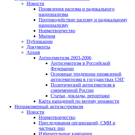
Новости
Проявления расизма и радикального
национализма
Противодействие расизму и радикальному
национализму
Нормотворчество
Мнения
Публикации
Документы
Архив
Антисемитизм 2003-2006
Антисемитизм в Российской
Федерации
Основные тенденции проявлений
антисемитизма в государствах СНГ
Политический антисемитизм в
современной России
Статьи, доклады, репортажи
Карта нападений по мотиву ненависти
Неправомерный антиэкстремизм
Новости
Нормотворчество
Преследования организаций, СМИ и
частных лиц
Избирательные кампании