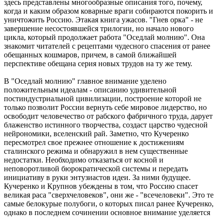
здесь представлены многообразные описания того, почему,
когда и каким образом коварные враги собираются покорить и
уничтожить Россию. Этакая книга ужасов. "Гнев орка" - не
завершение несостоявшейся трилогии, но начало нового
цикла, который продолжает работа "Оседлай молнию". Она
знакомит читателей с рецептами чудесного спасения от ранее
обещанных кошмаров, причем, в самой ближайшей
перспективе обещана серия новых трудов на ту же тему.
В "Оседлай молнию" главное внимание уделено
положительным идеалам - описанию удивительной
постиндустриальной цивилизации, построение которой не
только позволит России вернуть себе мировое лидерство, но
освободит человечество от рабского фабричного труда, дарует
блаженство истинного творчества, создаст царство чудесной
нейрономики, вселенский рай. Заметно, что Кучеренко
пересмотрел свое прежнее отношение к достижениям
сталинского режима и обнаружил в нем существенные
недостатки. Необходимо отказаться от косной и
неповоротливой бюрократической системы и передать
инициативу в руки энтузиастов идеи. За ними будущее.
Кучеренко и Крупнов убеждены в том, что Россию спасет
великая раса "сверхчеловеков", они же - "всечеловеки". Это те
самые белокурые полубоги, о которых писал ранее Кучеренко,
однако в последнем сочинении основное внимание уделяется