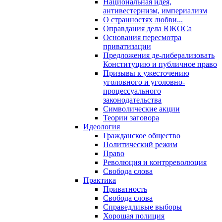
Национальная идея,
антивестернизм, империализм
О странностях любви...
Оправдания дела ЮКОСа
Основания пересмотра
приватизации
Предложения де-либерализовать
Конституцию и публичное право
Призывы к ужесточению
уголовного и уголовно-
процессуального
законодательства
Символические акции
Теории заговора
Идеология
Гражданское общество
Политический режим
Право
Революция и контрреволюция
Свобода слова
Практика
Приватность
Свобода слова
Справедливые выборы
Хорошая полиция