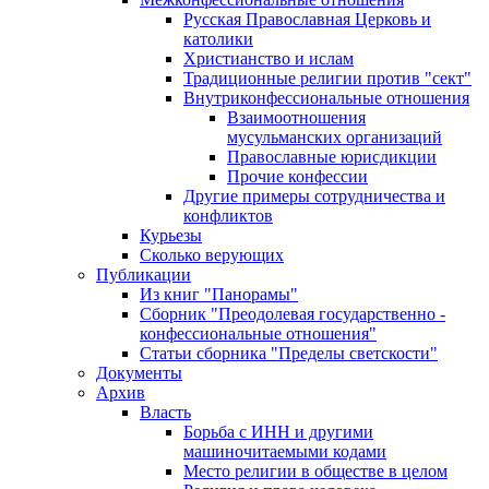
Русская Православная Церковь и
католики
Христианство и ислам
Традиционные религии против "сект"
Внутриконфессиональные отношения
Взаимоотношения
мусульманских организаций
Православные юрисдикции
Прочие конфессии
Другие примеры сотрудничества и
конфликтов
Курьезы
Сколько верующих
Публикации
Из книг "Панорамы"
Сборник "Преодолевая государственно -
конфессиональные отношения"
Статьи сборника "Пределы светскости"
Документы
Архив
Власть
Борьба с ИНН и другими
машиночитаемыми кодами
Место религии в обществе в целом