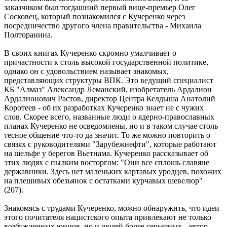
заказчиком был тогдашний первый вице-премьер Олег
Сосковец, который познакомился с Кучеренко через
посредничество другого члена правительства - Михаила
Полторанина.
В своих книгах Кучеренко скромно умалчивает о
причастности к столь высокой государственной политике,
однако он с удовольствием называет знакомых,
представляющих структуры ВПК. Это ведущий специалист
КБ "Алмаз" Александр Леманский, изобретатель Ардалион
Ардалионович Растов, директор Центра Келдыша Анатолий
Коротеев - об их разработках Кучеренко знает не с чужих
слов. Скорее всего, названные люди о ядерно-православных
планах Кучеренко не осведомлены, но и в таком случае столь
тесное общение что-то да значит. То же можно повторить о
связях с руководителями "Зарубежнефти", которые работают
на шельфе у берегов Вьетнама. Кучеренко рассказывает об
этих людях с пылким восторгом: "Они все сплошь славяне
державники. Здесь нет маленьких картавых уродцев, похожих
на плешивых обезьянок с остатками курчавых шевелюр"
(207).
Знакомясь с трудами Кучеренко, можно обнаружить, что идеи
этого почитателя нацистского опыта привлекают не только
возбужденных юнцов, но и людей более серьезных - автор