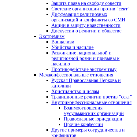
Защита права на свободу совести
Светские организации против "сект"
Диффамация религиозных
организаций и конфликты со СМИ
Акции в защиту нравственности
Дискуссии о религии и обществе
Экстремизм
Вандализм
Убийства и насилие
Разжигание национальной и
религиозной розни и призывы к
насилию
Противодействие экстремизму
Межконфессиональные отношения
Русская Православная Церковь и
католики
Христианство и ислам
Традиционные религии против "сект"
Внутриконфессиональные отношения
Взаимоотношения
мусульманских организаций
Православные юрисдикции
Прочие конфессии
Другие примеры сотрудничества и
конфликтов