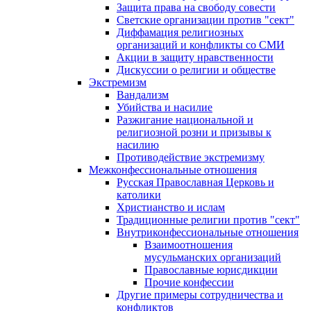
Защита права на свободу совести
Светские организации против "сект"
Диффамация религиозных
организаций и конфликты со СМИ
Акции в защиту нравственности
Дискуссии о религии и обществе
Экстремизм
Вандализм
Убийства и насилие
Разжигание национальной и
религиозной розни и призывы к
насилию
Противодействие экстремизму
Межконфессиональные отношения
Русская Православная Церковь и
католики
Христианство и ислам
Традиционные религии против "сект"
Внутриконфессиональные отношения
Взаимоотношения
мусульманских организаций
Православные юрисдикции
Прочие конфессии
Другие примеры сотрудничества и
конфликтов