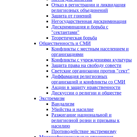
Отказ в регистрации и ликвидация
религиозных объединений
Защита от гонений
Негосударственная дискриминация
Дискриминация и борьба с
"сектантами"
Теоретическая борьба
Общественность и СМИ
Конфликты с местным населением и
организациями
Конфликты с учреждениями культуры
Защита права на свободу совести
Светские организации против "сект"
Диффамация религиозных
организаций и конфликты со СМИ
Акции в защиту нравственности
Дискуссии о религии и обществе
Экстремизм
Вандализм
Убийства и насилие
Разжигание национальной и
религиозной розни и призывы к
насилию
Противодействие экстремизму
Межконфессиональные отношения