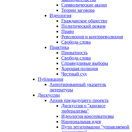
Символические акции
Теории заговора
Идеология
Гражданское общество
Политический режим
Право
Революция и контрреволюция
Свобода слова
Практика
Приватность
Свобода слова
Справедливые выборы
Хорошая полиция
Честный суд
Публикации
Аннотированный указатель
литературы
Дискуссии
Архив предыдущего проекта
Дискуссия о "кризисе
либерализма"
Идеология консерватизма
Национальная идея
Пути легитимации "управляемой