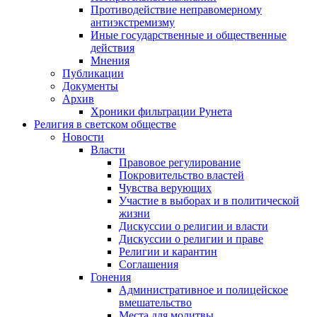
Противодействие неправомерному
антиэкстремизму
Иные государственные и общественные
действия
Мнения
Публикации
Документы
Архив
Хроники фильтрации Рунета
Религия в светском обществе
Новости
Власти
Правовое регулирование
Покровительство властей
Чувства верующих
Участие в выборах и в политической
жизни
Дискуссии о религии и власти
Дискуссии о религии и праве
Религии и карантин
Соглашения
Гонения
Административное и полицейское
вмешательство
Места для молитвы