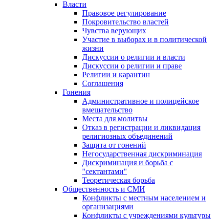
Власти
Правовое регулирование
Покровительство властей
Чувства верующих
Участие в выборах и в политической
жизни
Дискуссии о религии и власти
Дискуссии о религии и праве
Религии и карантин
Соглашения
Гонения
Административное и полицейское
вмешательство
Места для молитвы
Отказ в регистрации и ликвидация
религиозных объединений
Защита от гонений
Негосударственная дискриминация
Дискриминация и борьба с
"сектантами"
Теоретическая борьба
Общественность и СМИ
Конфликты с местным населением и
организациями
Конфликты с учреждениями культуры