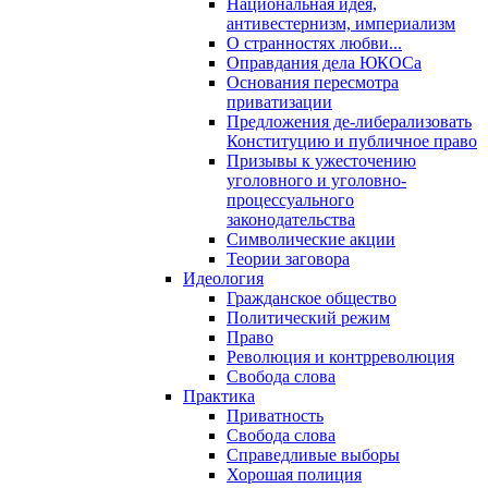
Национальная идея,
антивестернизм, империализм
О странностях любви...
Оправдания дела ЮКОСа
Основания пересмотра
приватизации
Предложения де-либерализовать
Конституцию и публичное право
Призывы к ужесточению
уголовного и уголовно-
процессуального
законодательства
Символические акции
Теории заговора
Идеология
Гражданское общество
Политический режим
Право
Революция и контрреволюция
Свобода слова
Практика
Приватность
Свобода слова
Справедливые выборы
Хорошая полиция