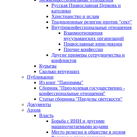
Русская Православная Церковь и
католики
Христианство и ислам
Традиционные религии против "сект"
Внутриконфессиональные отношения
Взаимоотношения
мусульманских организаций
Православные юрисдикции
Прочие конфессии
Другие примеры сотрудничества и
конфликтов
Курьезы
Сколько верующих
Публикации
Из книг "Панорамы"
Сборник "Преодолевая государственно -
конфессиональные отношения"
Статьи сборника "Пределы светскости"
Документы
Архив
Власть
Борьба с ИНН и другими
машиночитаемыми кодами
Место религии в обществе в целом