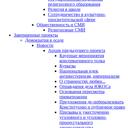
религиозного образования
Религия в школе
Сотрудничество в культурно-
просветительской сфере
Общественность и СМИ
Религиозные СМИ
Завершенные проекты
Демократия в осаде
Новости
Архив предыдущего проекта
Крупные мероприятия
консервативного толка
Курьезы
Национальная идея,
антивестернизм, империализм
О странностях любви...
Оправдания дела ЮКОСа
Основания пересмотра
приватизации
Предложения де-либерализовать
Конституцию и публичное право
Призывы к ужесточению
уголовного и уголовно-
процессуального
законодательства