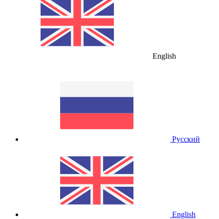
English
Русский
English