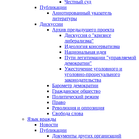
Честный суд
Публикации
Аннотированный указатель
литературы
Дискуссии
Архив предыдущего проекта
Дискуссия о "кризисе
либерализма"
Идеология консерватизма
Национальная идея
Пути легитимации "управляемой
демократии"
Ужесточение уголовного и
уголовно-процесуального
законодательства
Барометр демократии
Гражданское общество
Политический режим
Право
Революция и оппозиция
Свобода слова
Язык вражды
Новости
Публикации
Документы других организаций