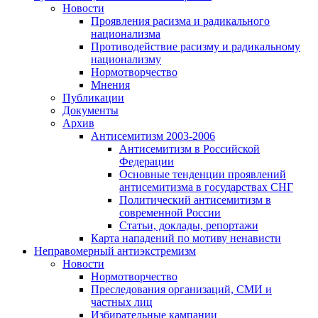
Новости
Проявления расизма и радикального
национализма
Противодействие расизму и радикальному
национализму
Нормотворчество
Мнения
Публикации
Документы
Архив
Антисемитизм 2003-2006
Антисемитизм в Российской
Федерации
Основные тенденции проявлений
антисемитизма в государствах СНГ
Политический антисемитизм в
современной России
Статьи, доклады, репортажи
Карта нападений по мотиву ненависти
Неправомерный антиэкстремизм
Новости
Нормотворчество
Преследования организаций, СМИ и
частных лиц
Избирательные кампании