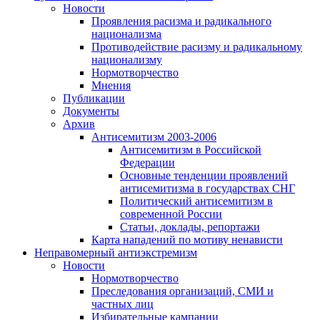
Новости
Проявления расизма и радикального
национализма
Противодействие расизму и радикальному
национализму
Нормотворчество
Мнения
Публикации
Документы
Архив
Антисемитизм 2003-2006
Антисемитизм в Российской
Федерации
Основные тенденции проявлений
антисемитизма в государствах СНГ
Политический антисемитизм в
современной России
Статьи, доклады, репортажи
Карта нападений по мотиву ненависти
Неправомерный антиэкстремизм
Новости
Нормотворчество
Преследования организаций, СМИ и
частных лиц
Избирательные кампании