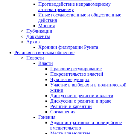
Противодействие неправомерному
антиэкстремизму
Иные государственные и общественные
действия
Мнения
Публикации
Документы
Архив
Хроники фильтрации Рунета
Религия в светском обществе
Новости
Власти
Правовое регулирование
Покровительство властей
Чувства верующих
Участие в выборах и в политической
жизни
Дискуссии о религии и власти
Дискуссии о религии и праве
Религии и карантин
Соглашения
Гонения
Административное и полицейское
вмешательство
Места для молитвы