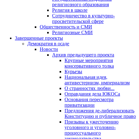
религиозного образования
Религия в школе
Сотрудничество в культурно-
просветительской сфере
Общественность и СМИ
Религиозные СМИ
Завершенные проекты
Демократия в осаде
Новости
Архив предыдущего проекта
Крупные мероприятия
консервативного толка
Курьезы
Национальная идея,
антивестернизм, империализм
О странностях любви...
Оправдания дела ЮКОСа
Основания пересмотра
приватизации
Предложения де-либерализовать
Конституцию и публичное право
Призывы к ужесточению
уголовного и уголовно-
процессуального
законодательства