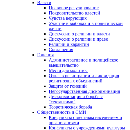
Власти
Правовое регулирование
Покровительство властей
Чувства верующих
Участие в выборах и в политической
жизни
Дискуссии о религии и власти
Дискуссии о религии и праве
Религии и карантин
Соглашения
Гонения
Административное и полицейское
вмешательство
Места для молитвы
Отказ в регистрации и ликвидация
религиозных объединений
Защита от гонений
Негосударственная дискриминация
Дискриминация и борьба с
"сектантами"
Теоретическая борьба
Общественность и СМИ
Конфликты с местным населением и
организациями
Конфликты с учреждениями культуры