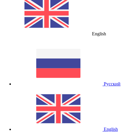
English
Русский
English