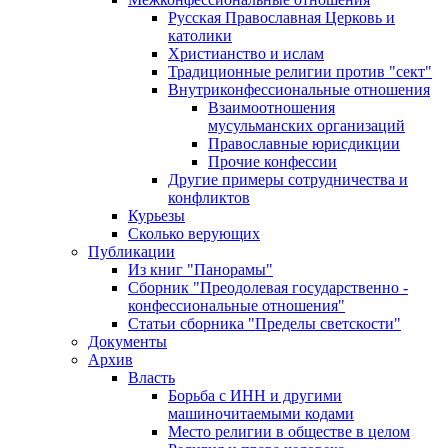
Русская Православная Церковь и
католики
Христианство и ислам
Традиционные религии против "сект"
Внутриконфессиональные отношения
Взаимоотношения
мусульманских организаций
Православные юрисдикции
Прочие конфессии
Другие примеры сотрудничества и
конфликтов
Курьезы
Сколько верующих
Публикации
Из книг "Панорамы"
Сборник "Преодолевая государственно -
конфессиональные отношения"
Статьи сборника "Пределы светскости"
Документы
Архив
Власть
Борьба с ИНН и другими
машиночитаемыми кодами
Место религии в обществе в целом