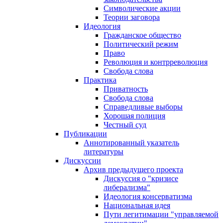
Символические акции
Теории заговора
Идеология
Гражданское общество
Политический режим
Право
Революция и контрреволюция
Свобода слова
Практика
Приватность
Свобода слова
Справедливые выборы
Хорошая полиция
Честный суд
Публикации
Аннотированный указатель
литературы
Дискуссии
Архив предыдущего проекта
Дискуссия о "кризисе
либерализма"
Идеология консерватизма
Национальная идея
Пути легитимации "управляемой