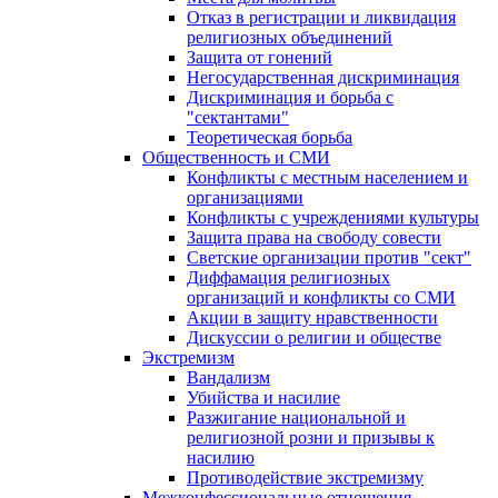
Отказ в регистрации и ликвидация
религиозных объединений
Защита от гонений
Негосударственная дискриминация
Дискриминация и борьба с
"сектантами"
Теоретическая борьба
Общественность и СМИ
Конфликты с местным населением и
организациями
Конфликты с учреждениями культуры
Защита права на свободу совести
Светские организации против "сект"
Диффамация религиозных
организаций и конфликты со СМИ
Акции в защиту нравственности
Дискуссии о религии и обществе
Экстремизм
Вандализм
Убийства и насилие
Разжигание национальной и
религиозной розни и призывы к
насилию
Противодействие экстремизму
Межконфессиональные отношения