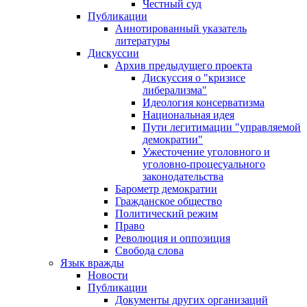
Честный суд
Публикации
Аннотированный указатель
литературы
Дискуссии
Архив предыдущего проекта
Дискуссия о "кризисе
либерализма"
Идеология консерватизма
Национальная идея
Пути легитимации "управляемой
демократии"
Ужесточение уголовного и
уголовно-процесуального
законодательства
Барометр демократии
Гражданское общество
Политический режим
Право
Революция и оппозиция
Свобода слова
Язык вражды
Новости
Публикации
Документы других организаций