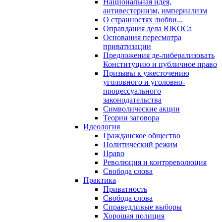
Национальная идея,
антивестернизм, империализм
О странностях любви...
Оправдания дела ЮКОСа
Основания пересмотра
приватизации
Предложения де-либерализовать
Конституцию и публичное право
Призывы к ужесточению
уголовного и уголовно-
процессуального
законодательства
Символические акции
Теории заговора
Идеология
Гражданское общество
Политический режим
Право
Революция и контрреволюция
Свобода слова
Практика
Приватность
Свобода слова
Справедливые выборы
Хорошая полиция