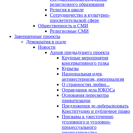
религиозного образования
Религия в школе
Сотрудничество в культурно-
просветительской сфере
Общественность и СМИ
Религиозные СМИ
Завершенные проекты
Демократия в осаде
Новости
Архив предыдущего проекта
Крупные мероприятия
консервативного толка
Курьезы
Национальная идея,
антивестернизм, империализм
О странностях любви...
Оправдания дела ЮКОСа
Основания пересмотра
приватизации
Предложения де-либерализовать
Конституцию и публичное право
Призывы к ужесточению
уголовного и уголовно-
процессуального
законодательства