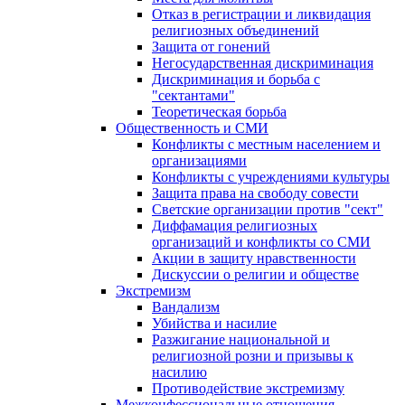
Отказ в регистрации и ликвидация
религиозных объединений
Защита от гонений
Негосударственная дискриминация
Дискриминация и борьба с
"сектантами"
Теоретическая борьба
Общественность и СМИ
Конфликты с местным населением и
организациями
Конфликты с учреждениями культуры
Защита права на свободу совести
Светские организации против "сект"
Диффамация религиозных
организаций и конфликты со СМИ
Акции в защиту нравственности
Дискуссии о религии и обществе
Экстремизм
Вандализм
Убийства и насилие
Разжигание национальной и
религиозной розни и призывы к
насилию
Противодействие экстремизму
Межконфессиональные отношения