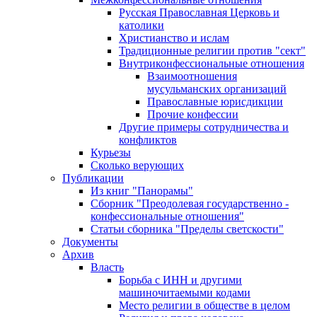
Русская Православная Церковь и
католики
Христианство и ислам
Традиционные религии против "сект"
Внутриконфессиональные отношения
Взаимоотношения
мусульманских организаций
Православные юрисдикции
Прочие конфессии
Другие примеры сотрудничества и
конфликтов
Курьезы
Сколько верующих
Публикации
Из книг "Панорамы"
Сборник "Преодолевая государственно -
конфессиональные отношения"
Статьи сборника "Пределы светскости"
Документы
Архив
Власть
Борьба с ИНН и другими
машиночитаемыми кодами
Место религии в обществе в целом