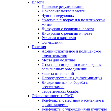
Власти
Правовое регулирование
Покровительство властей
Чувства верующих
Участие в выборах и в политической
жизни
Дискуссии о религии и власти
Дискуссии о религии и праве
Религии и карантин
Соглашения
Гонения
Административное и полицейское
вмешательство
Места для молитвы
Отказ в регистрации и ликвидация
религиозных объединений
Защита от гонений
Негосударственная дискриминация
Дискриминация и борьба с
"сектантами"
Теоретическая борьба
Общественность и СМИ
Конфликты с местным населением и
организациями
Конфликты с учреждениями культуры