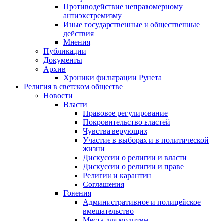
Противодействие неправомерному
антиэкстремизму
Иные государственные и общественные
действия
Мнения
Публикации
Документы
Архив
Хроники фильтрации Рунета
Религия в светском обществе
Новости
Власти
Правовое регулирование
Покровительство властей
Чувства верующих
Участие в выборах и в политической
жизни
Дискуссии о религии и власти
Дискуссии о религии и праве
Религии и карантин
Соглашения
Гонения
Административное и полицейское
вмешательство
Места для молитвы