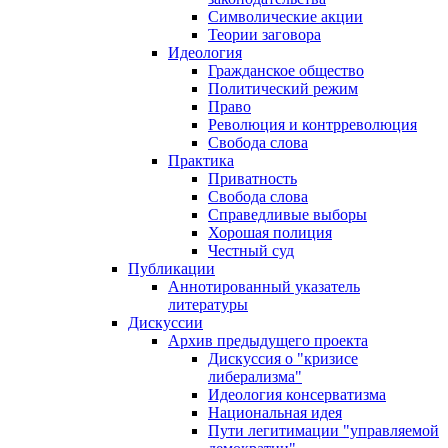
Символические акции
Теории заговора
Идеология
Гражданское общество
Политический режим
Право
Революция и контрреволюция
Свобода слова
Практика
Приватность
Свобода слова
Справедливые выборы
Хорошая полиция
Честный суд
Публикации
Аннотированный указатель
литературы
Дискуссии
Архив предыдущего проекта
Дискуссия о "кризисе
либерализма"
Идеология консерватизма
Национальная идея
Пути легитимации "управляемой