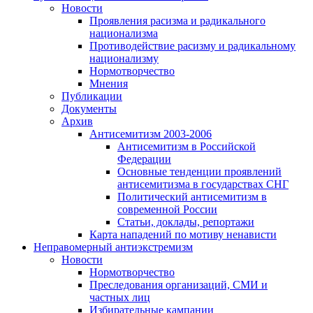
Новости
Проявления расизма и радикального
национализма
Противодействие расизму и радикальному
национализму
Нормотворчество
Мнения
Публикации
Документы
Архив
Антисемитизм 2003-2006
Антисемитизм в Российской
Федерации
Основные тенденции проявлений
антисемитизма в государствах СНГ
Политический антисемитизм в
современной России
Статьи, доклады, репортажи
Карта нападений по мотиву ненависти
Неправомерный антиэкстремизм
Новости
Нормотворчество
Преследования организаций, СМИ и
частных лиц
Избирательные кампании