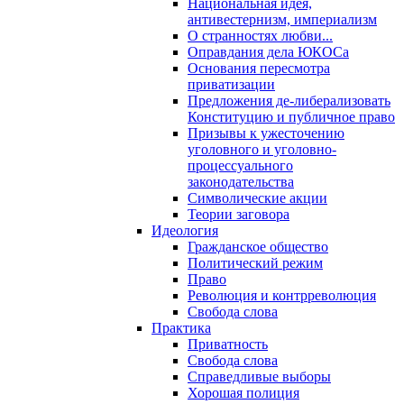
Национальная идея,
антивестернизм, империализм
О странностях любви...
Оправдания дела ЮКОСа
Основания пересмотра
приватизации
Предложения де-либерализовать
Конституцию и публичное право
Призывы к ужесточению
уголовного и уголовно-
процессуального
законодательства
Символические акции
Теории заговора
Идеология
Гражданское общество
Политический режим
Право
Революция и контрреволюция
Свобода слова
Практика
Приватность
Свобода слова
Справедливые выборы
Хорошая полиция