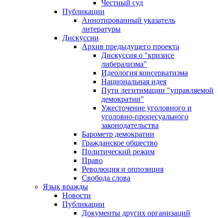
Честный суд
Публикации
Аннотированный указатель
литературы
Дискуссии
Архив предыдущего проекта
Дискуссия о "кризисе
либерализма"
Идеология консерватизма
Национальная идея
Пути легитимации "управляемой
демократии"
Ужесточение уголовного и
уголовно-процесуального
законодательства
Барометр демократии
Гражданское общество
Политический режим
Право
Революция и оппозиция
Свобода слова
Язык вражды
Новости
Публикации
Документы других организаций