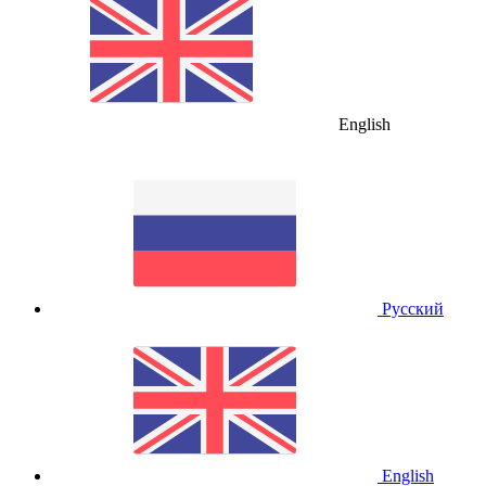
English
Русский
English