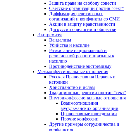
Защита права на свободу совести
Светские организации против "сект"
Диффамация религиозных
организаций и конфликты со СМИ
Акции в защиту нравственности
Дискуссии о религии и обществе
Экстремизм
Вандализм
Убийства и насилие
Разжигание национальной и
религиозной розни и призывы к
насилию
Противодействие экстремизму
Межконфессиональные отношения
Русская Православная Церковь и
католики
Христианство и ислам
Традиционные религии против "сект"
Внутриконфессиональные отношения
Взаимоотношения
мусульманских организаций
Православные юрисдикции
Прочие конфессии
Другие примеры сотрудничества и
конфликтов