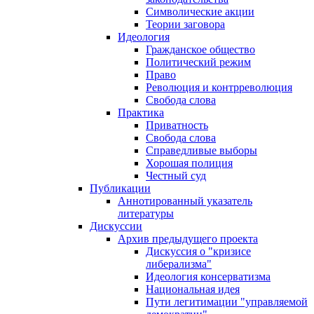
Символические акции
Теории заговора
Идеология
Гражданское общество
Политический режим
Право
Революция и контрреволюция
Свобода слова
Практика
Приватность
Свобода слова
Справедливые выборы
Хорошая полиция
Честный суд
Публикации
Аннотированный указатель
литературы
Дискуссии
Архив предыдущего проекта
Дискуссия о "кризисе
либерализма"
Идеология консерватизма
Национальная идея
Пути легитимации "управляемой