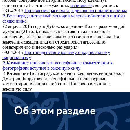
побоев, совершенное из хулиганских побуждений) в
отношении 21-летнего мужчины,
избившего
священника.
23.04.2015
Проявления расизма и радикального национализма
В Волгограде нетрезвый молодой человек обматерил и избил
священника
22 апреля 2015 года в Дубовском районе Волгограда молодой
мужчина (21 год), находясь в состоянии алкогольного
опьянения, залез на колокольню и зазвонил в колокола. На
замечания священника он отреагировал агрессивно,
обматерил его и несколько раз ударил.
09.04.2015
Противодействие расизму и радикальному
национализму
В Камышине приговор за ксенофобные комментарии к
фотографиям вступил в законную силу
В Камышине Волгоградской области был вынесен приговор
Дмитрию Безрукову за ксенофобные и нецензурные
комментарии в социальной сети. Приговор вступил в
законную силу.