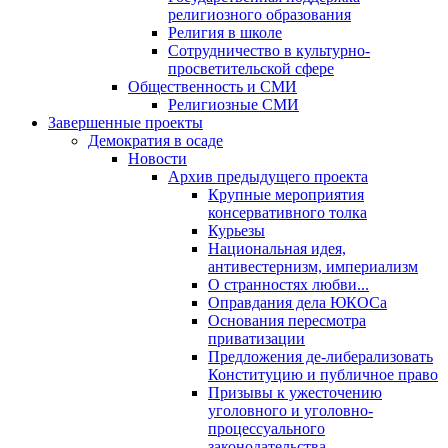
религиозного образования
Религия в школе
Сотрудничество в культурно-
просветительской сфере
Общественность и СМИ
Религиозные СМИ
Завершенные проекты
Демократия в осаде
Новости
Архив предыдущего проекта
Крупные мероприятия
консервативного толка
Курьезы
Национальная идея,
антивестернизм, империализм
О странностях любви...
Оправдания дела ЮКОСа
Основания пересмотра
приватизации
Предложения де-либерализовать
Конституцию и публичное право
Призывы к ужесточению
уголовного и уголовно-
процессуального
законодательства