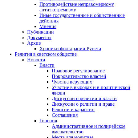
Противодействие неправомерному
антиэкстремизму
Иные государственные и общественные
действия
Мнения
Публикации
Документы
Архив
Хроники фильтрации Рунета
Религия в светском обществе
Новости
Власти
Правовое регулирование
Покровительство властей
Чувства верующих
Участие в выборах и в политической
жизни
Дискуссии о религии и власти
Дискуссии о религии и праве
Религии и карантин
Соглашения
Гонения
Административное и полицейское
вмешательство
Места для молитвы