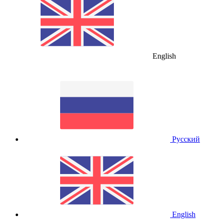
English
Русский
English