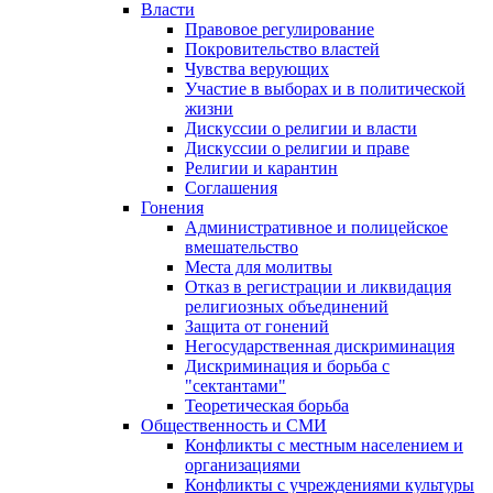
Власти
Правовое регулирование
Покровительство властей
Чувства верующих
Участие в выборах и в политической
жизни
Дискуссии о религии и власти
Дискуссии о религии и праве
Религии и карантин
Соглашения
Гонения
Административное и полицейское
вмешательство
Места для молитвы
Отказ в регистрации и ликвидация
религиозных объединений
Защита от гонений
Негосударственная дискриминация
Дискриминация и борьба с
"сектантами"
Теоретическая борьба
Общественность и СМИ
Конфликты с местным населением и
организациями
Конфликты с учреждениями культуры