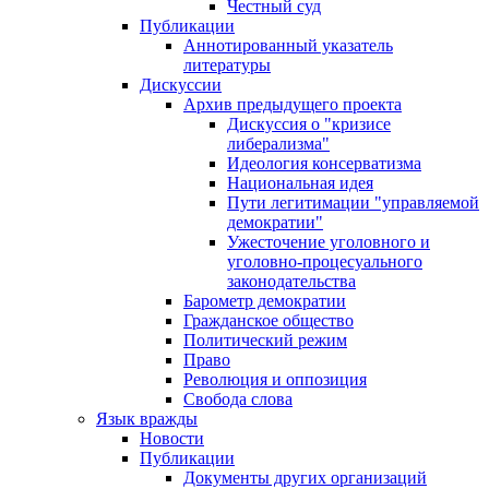
Честный суд
Публикации
Аннотированный указатель
литературы
Дискуссии
Архив предыдущего проекта
Дискуссия о "кризисе
либерализма"
Идеология консерватизма
Национальная идея
Пути легитимации "управляемой
демократии"
Ужесточение уголовного и
уголовно-процесуального
законодательства
Барометр демократии
Гражданское общество
Политический режим
Право
Революция и оппозиция
Свобода слова
Язык вражды
Новости
Публикации
Документы других организаций