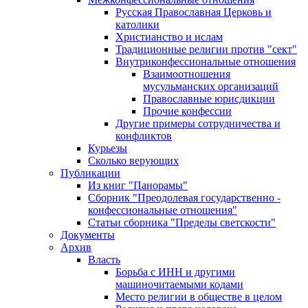
Русская Православная Церковь и
католики
Христианство и ислам
Традиционные религии против "сект"
Внутриконфессиональные отношения
Взаимоотношения
мусульманских организаций
Православные юрисдикции
Прочие конфессии
Другие примеры сотрудничества и
конфликтов
Курьезы
Сколько верующих
Публикации
Из книг "Панорамы"
Сборник "Преодолевая государственно -
конфессиональные отношения"
Статьи сборника "Пределы светскости"
Документы
Архив
Власть
Борьба с ИНН и другими
машиночитаемыми кодами
Место религии в обществе в целом