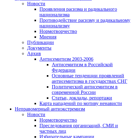
Новости
Проявления расизма и радикального
национализма
Противодействие расизму и радикальному
национализму
Нормотворчество
Мнения
Публикации
Документы
Архив
Антисемитизм 2003-2006
Антисемитизм в Российской
Федерации
Основные тенденции проявлений
антисемитизма в государствах СНГ
Политический антисемитизм в
современной России
Статьи, доклады, репортажи
Карта нападений по мотиву ненависти
Неправомерный антиэкстремизм
Новости
Нормотворчество
Преследования организаций, СМИ и
частных лиц
Избирательные кампании