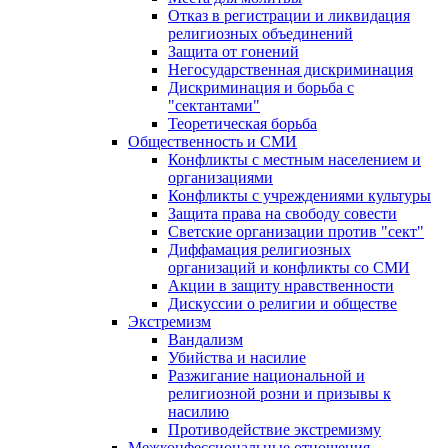
Отказ в регистрации и ликвидация
религиозных объединений
Защита от гонений
Негосударственная дискриминация
Дискриминация и борьба с
"сектантами"
Теоретическая борьба
Общественность и СМИ
Конфликты с местным населением и
организациями
Конфликты с учреждениями культуры
Защита права на свободу совести
Светские организации против "сект"
Диффамация религиозных
организаций и конфликты со СМИ
Акции в защиту нравственности
Дискуссии о религии и обществе
Экстремизм
Вандализм
Убийства и насилие
Разжигание национальной и
религиозной розни и призывы к
насилию
Противодействие экстремизму
Межконфессиональные отношения