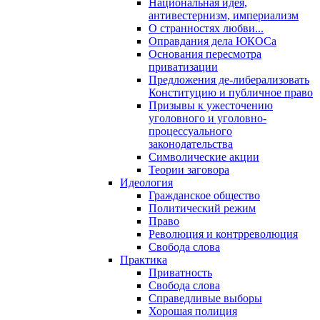
Национальная идея,
антивестернизм, империализм
О странностях любви...
Оправдания дела ЮКОСа
Основания пересмотра
приватизации
Предложения де-либерализовать
Конституцию и публичное право
Призывы к ужесточению
уголовного и уголовно-
процессуального
законодательства
Символические акции
Теории заговора
Идеология
Гражданское общество
Политический режим
Право
Революция и контрреволюция
Свобода слова
Практика
Приватность
Свобода слова
Справедливые выборы
Хорошая полиция