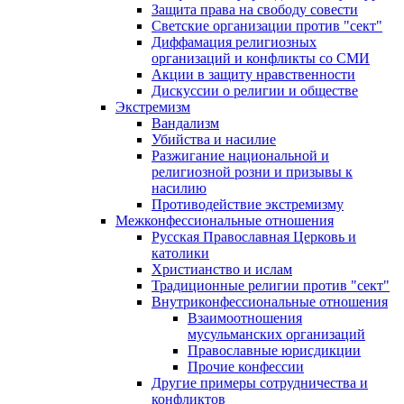
Защита права на свободу совести
Светские организации против "сект"
Диффамация религиозных
организаций и конфликты со СМИ
Акции в защиту нравственности
Дискуссии о религии и обществе
Экстремизм
Вандализм
Убийства и насилие
Разжигание национальной и
религиозной розни и призывы к
насилию
Противодействие экстремизму
Межконфессиональные отношения
Русская Православная Церковь и
католики
Христианство и ислам
Традиционные религии против "сект"
Внутриконфессиональные отношения
Взаимоотношения
мусульманских организаций
Православные юрисдикции
Прочие конфессии
Другие примеры сотрудничества и
конфликтов