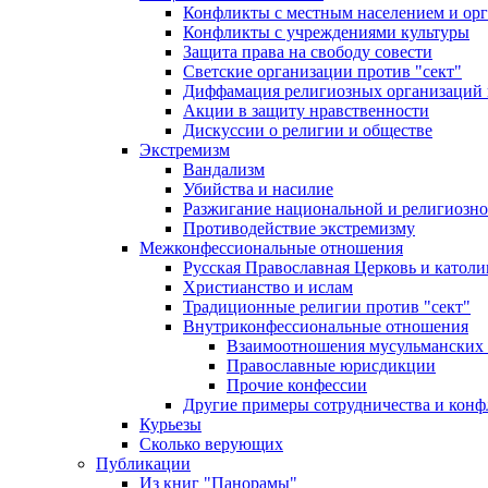
Конфликты с местным населением и ор
Конфликты с учреждениями культуры
Защита права на свободу совести
Светские организации против "сект"
Диффамация религиозных организаций
Акции в защиту нравственности
Дискуссии о религии и обществе
Экстремизм
Вандализм
Убийства и насилие
Разжигание национальной и религиозно
Противодействие экстремизму
Межконфессиональные отношения
Русская Православная Церковь и католи
Христианство и ислам
Традиционные религии против "сект"
Внутриконфессиональные отношения
Взаимоотношения мусульманских 
Православные юрисдикции
Прочие конфессии
Другие примеры сотрудничества и конф
Курьезы
Сколько верующих
Публикации
Из книг "Панорамы"