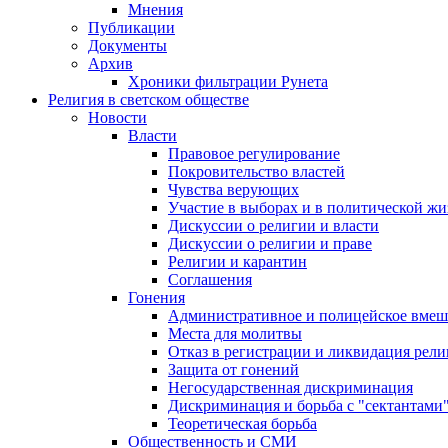
Мнения
Публикации
Документы
Архив
Хроники фильтрации Рунета
Религия в светском обществе
Новости
Власти
Правовое регулирование
Покровительство властей
Чувства верующих
Участие в выборах и в политической ж
Дискуссии о религии и власти
Дискуссии о религии и праве
Религии и карантин
Соглашения
Гонения
Административное и полицейское вмеш
Места для молитвы
Отказ в регистрации и ликвидация рел
Защита от гонений
Негосударственная дискриминация
Дискриминация и борьба с "сектантами
Теоретическая борьба
Общественность и СМИ