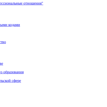
фессиональные отношения"
мыми кодами
ство
ве
го образования
льской сфере