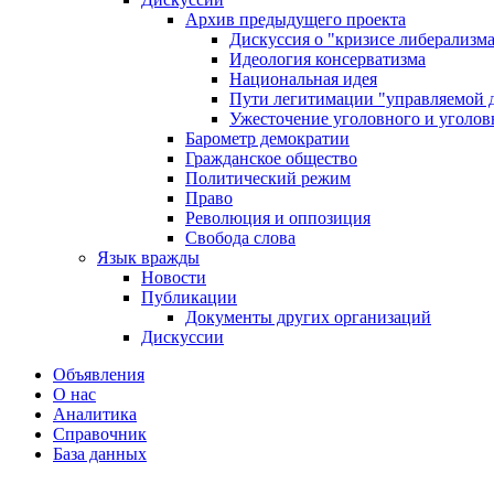
Архив предыдущего проекта
Дискуссия о "кризисе либерализм
Идеология консерватизма
Национальная идея
Пути легитимации "управляемой 
Ужесточение уголовного и уголов
Барометр демократии
Гражданское общество
Политический режим
Право
Революция и оппозиция
Свобода слова
Язык вражды
Новости
Публикации
Документы других организаций
Дискуссии
Объявления
О нас
Аналитика
Справочник
База данных