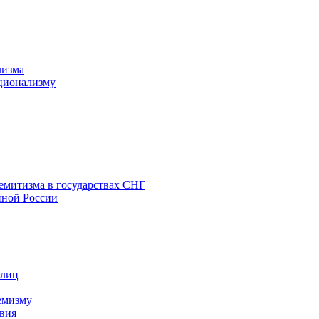
лизма
ционализму
емитизма в государствах СНГ
нной России
 лиц
емизму
вия