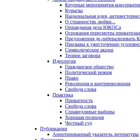
Крупные мероприятия консервати
Курьезы
Национальная идея, антивестерни
О странностях любви...
Оправдания дела ЮКОСа
Основания пересмотра приватиза
Предложения де-либерализовать 
Призывы к ужесточению уголовног
Символические акции
Теории заговора
Идеология
Гражданское общество
Политический режим
Право
Революция и контрреволюция
Свобода слова
Практика
Приватность
Свобода слова
Справедливые выборы
Хорошая полиция
Честный суд
Публикации
Аннотированный указатель литературы
Дискуссии