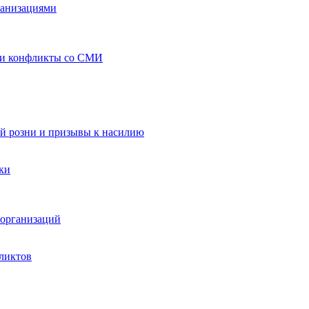
ганизациями
 и конфликты со СМИ
й розни и призывы к насилию
ки
организаций
ликтов