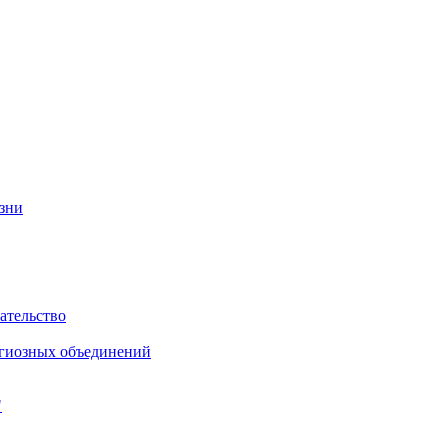
изни
ательство
игиозных объединений
"