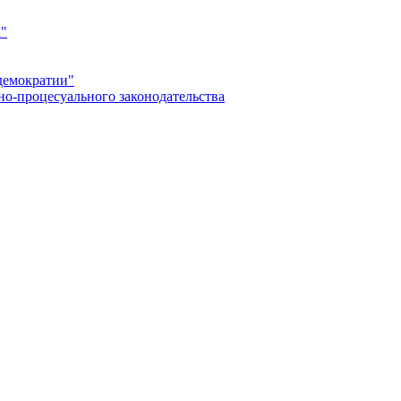
а"
демократии"
но-процесуального законодательства