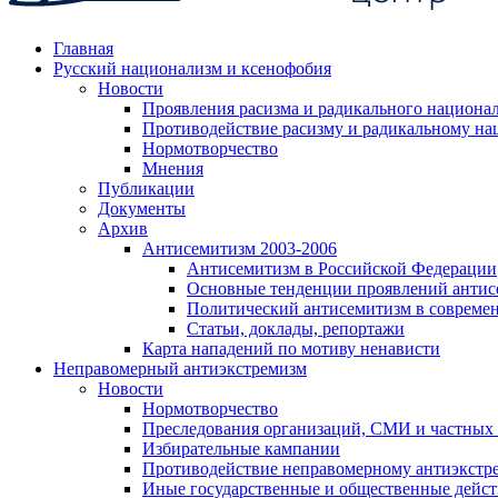
Главная
Русский национализм и ксенофобия
Новости
Проявления расизма и радикального национа
Противодействие расизму и радикальному на
Нормотворчество
Мнения
Публикации
Документы
Архив
Антисемитизм 2003-2006
Антисемитизм в Российской Федерации
Основные тенденции проявлений антис
Политический антисемитизм в совреме
Статьи, доклады, репортажи
Карта нападений по мотиву ненависти
Неправомерный антиэкстремизм
Новости
Нормотворчество
Преследования организаций, СМИ и частных
Избирательные кампании
Противодействие неправомерному антиэкстр
Иные государственные и общественные дейст