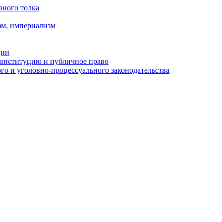
вного толка
зм, империализм
ции
Конституцию и публичное право
о и уголовно-процессуального законодательства