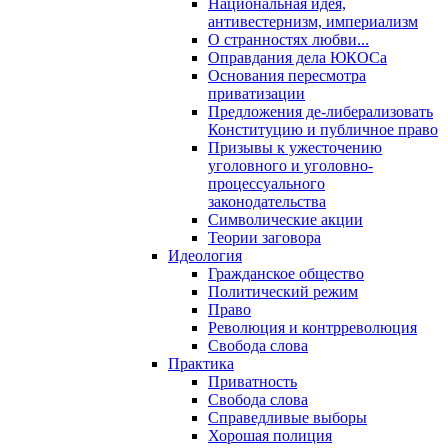
Национальная идея,
антивестернизм, империализм
О странностях любви...
Оправдания дела ЮКОСа
Основания пересмотра
приватизации
Предложения де-либерализовать
Конституцию и публичное право
Призывы к ужесточению
уголовного и уголовно-
процессуального
законодательства
Символические акции
Теории заговора
Идеология
Гражданское общество
Политический режим
Право
Революция и контрреволюция
Свобода слова
Практика
Приватность
Свобода слова
Справедливые выборы
Хорошая полиция