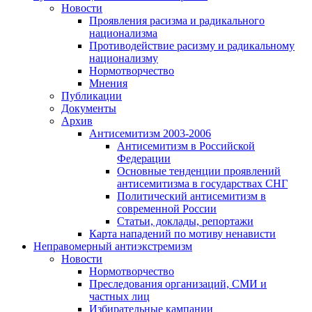
Новости
Проявления расизма и радикального
национализма
Противодействие расизму и радикальному
национализму
Нормотворчество
Мнения
Публикации
Документы
Архив
Антисемитизм 2003-2006
Антисемитизм в Российской
Федерации
Основные тенденции проявлений
антисемитизма в государствах СНГ
Политический антисемитизм в
современной России
Статьи, доклады, репортажи
Карта нападений по мотиву ненависти
Неправомерный антиэкстремизм
Новости
Нормотворчество
Преследования организаций, СМИ и
частных лиц
Избирательные кампании