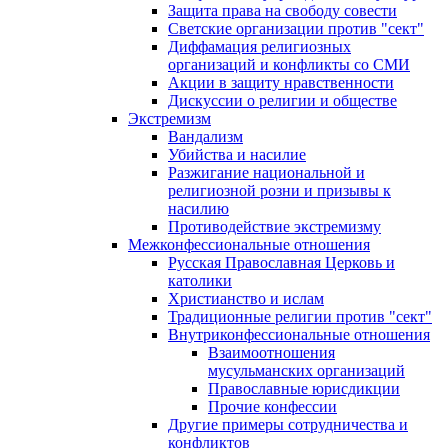
Защита права на свободу совести
Светские организации против "сект"
Диффамация религиозных
организаций и конфликты со СМИ
Акции в защиту нравственности
Дискуссии о религии и обществе
Экстремизм
Вандализм
Убийства и насилие
Разжигание национальной и
религиозной розни и призывы к
насилию
Противодействие экстремизму
Межконфессиональные отношения
Русская Православная Церковь и
католики
Христианство и ислам
Традиционные религии против "сект"
Внутриконфессиональные отношения
Взаимоотношения
мусульманских организаций
Православные юрисдикции
Прочие конфессии
Другие примеры сотрудничества и
конфликтов