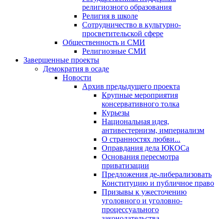
религиозного образования
Религия в школе
Сотрудничество в культурно-
просветительской сфере
Общественность и СМИ
Религиозные СМИ
Завершенные проекты
Демократия в осаде
Новости
Архив предыдущего проекта
Крупные мероприятия
консервативного толка
Курьезы
Национальная идея,
антивестернизм, империализм
О странностях любви...
Оправдания дела ЮКОСа
Основания пересмотра
приватизации
Предложения де-либерализовать
Конституцию и публичное право
Призывы к ужесточению
уголовного и уголовно-
процессуального
законодательства