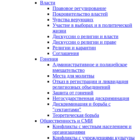
Власти
Правовое регулирование
Покровительство властей
Чувства верующих
Участие в выборах и в политической
жизни
Дискуссии о религии и власти
Дискуссии о религии и праве
Религии и карантин
Соглашения
Гонения
Административное и полицейское
вмешательство
Места для молитвы
Отказ в регистрации и ликвидация
религиозных объединений
Защита от гонений
Негосударственная дискриминация
Дискриминация и борьба с
"сектантами"
Теоретическая борьба
Общественность и СМИ
Конфликты с местным населением и
организациями
Конфликты с учреждениями культуры