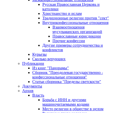
Русская Православная Церковь и
католики
Христианство и ислам
Традиционные религии против "сект"
Внутриконфессиональные отношения
Взаимоотношения
мусульманских организаций
Православные юрисдикции
Прочие конфессии
Другие примеры сотрудничества и
конфликтов
Курьезы
Сколько верующих
Публикации
Из книг "Панорамы"
Сборник "Преодолевая государственно -
конфессиональные отношения"
Статьи сборника "Пределы светскости"
Документы
Архив
Власть
Борьба с ИНН и другими
машиночитаемыми кодами
Место религии в обществе в целом