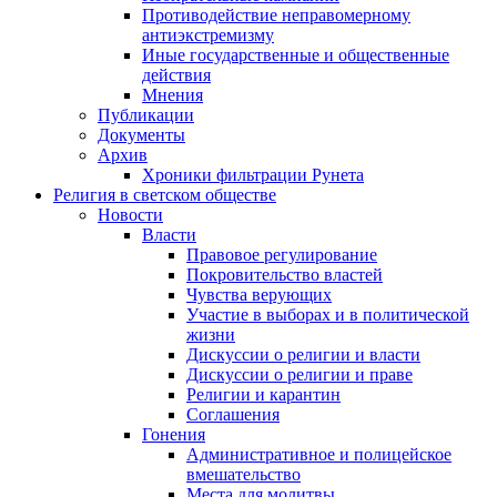
Противодействие неправомерному
антиэкстремизму
Иные государственные и общественные
действия
Мнения
Публикации
Документы
Архив
Хроники фильтрации Рунета
Религия в светском обществе
Новости
Власти
Правовое регулирование
Покровительство властей
Чувства верующих
Участие в выборах и в политической
жизни
Дискуссии о религии и власти
Дискуссии о религии и праве
Религии и карантин
Соглашения
Гонения
Административное и полицейское
вмешательство
Места для молитвы