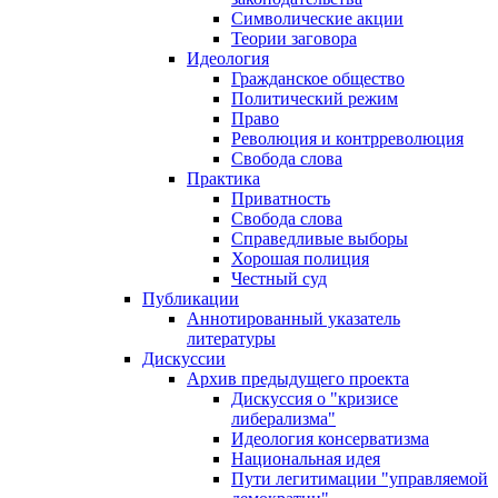
Символические акции
Теории заговора
Идеология
Гражданское общество
Политический режим
Право
Революция и контрреволюция
Свобода слова
Практика
Приватность
Свобода слова
Справедливые выборы
Хорошая полиция
Честный суд
Публикации
Аннотированный указатель
литературы
Дискуссии
Архив предыдущего проекта
Дискуссия о "кризисе
либерализма"
Идеология консерватизма
Национальная идея
Пути легитимации "управляемой