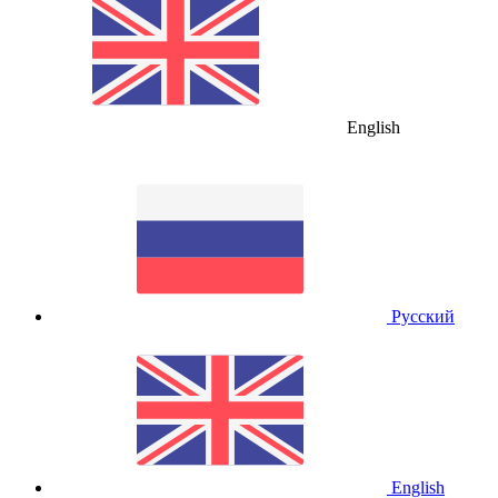
English
Русский
English