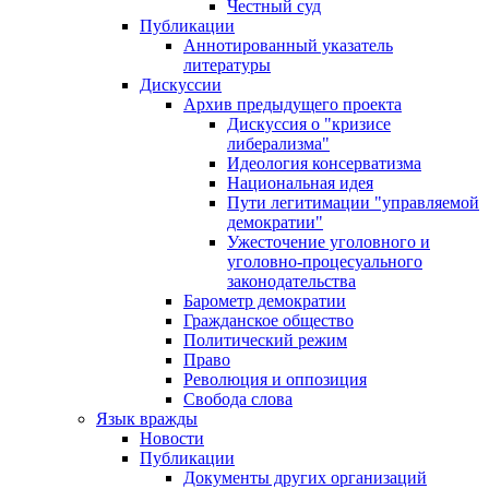
Честный суд
Публикации
Аннотированный указатель
литературы
Дискуссии
Архив предыдущего проекта
Дискуссия о "кризисе
либерализма"
Идеология консерватизма
Национальная идея
Пути легитимации "управляемой
демократии"
Ужесточение уголовного и
уголовно-процесуального
законодательства
Барометр демократии
Гражданское общество
Политический режим
Право
Революция и оппозиция
Свобода слова
Язык вражды
Новости
Публикации
Документы других организаций