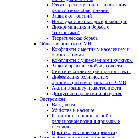
Отказ в регистрации и ликвидация
религиозных объединений
Защита от гонений
Негосударственная дискриминация
Дискриминация и борьба с
"сектантами"
Теоретическая борьба
Общественность и СМИ
Конфликты с местным населением и
организациями
Конфликты с учреждениями культуры
Защита права на свободу совести
Светские организации против "сект"
Диффамация религиозных
организаций и конфликты со СМИ
Акции в защиту нравственности
Дискуссии о религии и обществе
Экстремизм
Вандализм
Убийства и насилие
Разжигание национальной и
религиозной розни и призывы к
насилию
Противодействие экстремизму
Межконфессиональные отношения