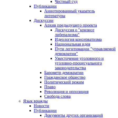
Честный суд
Публикации
Аннотированный указатель
литературы
Дискуссии
Архив предыдущего проекта
Дискуссия о "кризисе
либерализма"
Идеология консерватизма
Национальная идея
Пути легитимации "управляемой
демократии"
Ужесточение уголовного и
уголовно-процесуального
законодательства
Барометр демократии
Гражданское общество
Политический режим
Право
Революция и оппозиция
Свобода слова
Язык вражды
Новости
Публикации
Документы других организаций