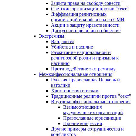
Защита права на свободу совести
Светские организации против "сект"
Диффамация религиозных
организаций и конфликты со СМИ
Акции в защиту нравственности
Дискуссии о религии и обществе
Экстремизм
Вандализм
Убийства и насилие
Разжигание национальной и
религиозной розни и призывы к
насилию
Противодействие экстремизму
Межконфессиональные отношения
Русская Православная Церковь и
католики
Христианство и ислам
Традиционные религии против "сект"
Внутриконфессиональные отношения
Взаимоотношения
мусульманских организаций
Православные юрисдикции
Прочие конфессии
Другие примеры сотрудничества и
конфликтов