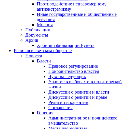
Противодействие неправомерному
антиэкстремизму
Иные государственные и общественные
действия
Мнения
Публикации
Документы
Архив
Хроники фильтрации Рунета
Религия в светском обществе
Новости
Власти
Правовое регулирование
Покровительство властей
Чувства верующих
Участие в выборах и в политической
жизни
Дискуссии о религии и власти
Дискуссии о религии и праве
Религии и карантин
Соглашения
Гонения
Административное и полицейское
вмешательство
Места для молитвы