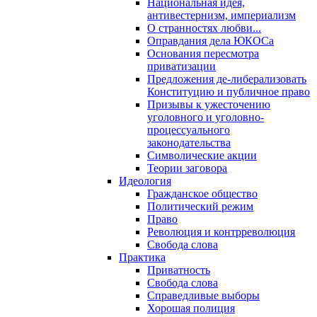
Национальная идея,
антивестернизм, империализм
О странностях любви...
Оправдания дела ЮКОСа
Основания пересмотра
приватизации
Предложения де-либерализовать
Конституцию и публичное право
Призывы к ужесточению
уголовного и уголовно-
процессуального
законодательства
Символические акции
Теории заговора
Идеология
Гражданское общество
Политический режим
Право
Революция и контрреволюция
Свобода слова
Практика
Приватность
Свобода слова
Справедливые выборы
Хорошая полиция