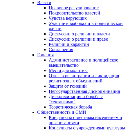
Власти
Правовое регулирование
Покровительство властей
Чувства верующих
Участие в выборах и в политической
жизни
Дискуссии о религии и власти
Дискуссии о религии и праве
Религии и карантин
Соглашения
Гонения
Административное и полицейское
вмешательство
Места для молитвы
Отказ в регистрации и ликвидация
религиозных объединений
Защита от гонений
Негосударственная дискриминация
Дискриминация и борьба с
"сектантами"
Теоретическая борьба
Общественность и СМИ
Конфликты с местным населением и
организациями
Конфликты с учреждениями культуры