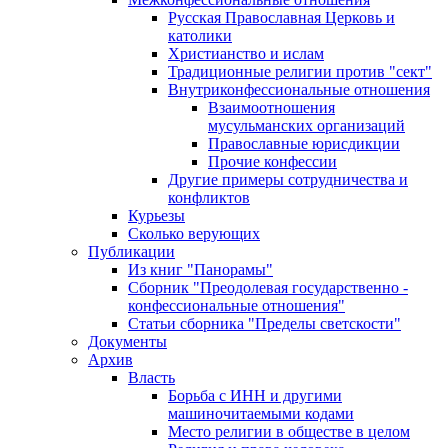
Русская Православная Церковь и
католики
Христианство и ислам
Традиционные религии против "сект"
Внутриконфессиональные отношения
Взаимоотношения
мусульманских организаций
Православные юрисдикции
Прочие конфессии
Другие примеры сотрудничества и
конфликтов
Курьезы
Сколько верующих
Публикации
Из книг "Панорамы"
Сборник "Преодолевая государственно -
конфессиональные отношения"
Статьи сборника "Пределы светскости"
Документы
Архив
Власть
Борьба с ИНН и другими
машиночитаемыми кодами
Место религии в обществе в целом