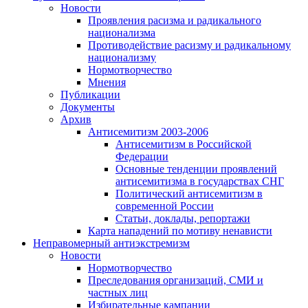
Новости
Проявления расизма и радикального
национализма
Противодействие расизму и радикальному
национализму
Нормотворчество
Мнения
Публикации
Документы
Архив
Антисемитизм 2003-2006
Антисемитизм в Российской
Федерации
Основные тенденции проявлений
антисемитизма в государствах СНГ
Политический антисемитизм в
современной России
Статьи, доклады, репортажи
Карта нападений по мотиву ненависти
Неправомерный антиэкстремизм
Новости
Нормотворчество
Преследования организаций, СМИ и
частных лиц
Избирательные кампании