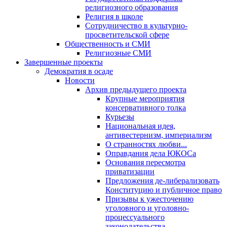
религиозного образования
Религия в школе
Сотрудничество в культурно-
просветительской сфере
Общественность и СМИ
Религиозные СМИ
Завершенные проекты
Демократия в осаде
Новости
Архив предыдущего проекта
Крупные мероприятия
консервативного толка
Курьезы
Национальная идея,
антивестернизм, империализм
О странностях любви...
Оправдания дела ЮКОСа
Основания пересмотра
приватизации
Предложения де-либерализовать
Конституцию и публичное право
Призывы к ужесточению
уголовного и уголовно-
процессуального
законодательства