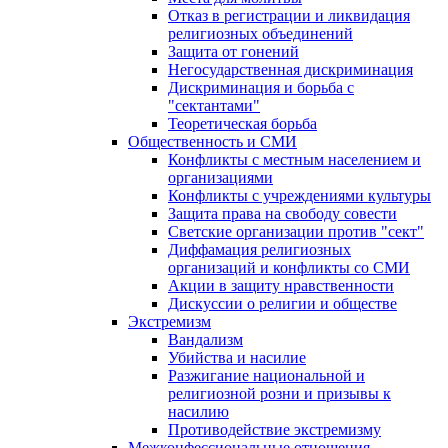
Отказ в регистрации и ликвидация
религиозных объединений
Защита от гонений
Негосударственная дискриминация
Дискриминация и борьба с
"сектантами"
Теоретическая борьба
Общественность и СМИ
Конфликты с местным населением и
организациями
Конфликты с учреждениями культуры
Защита права на свободу совести
Светские организации против "сект"
Диффамация религиозных
организаций и конфликты со СМИ
Акции в защиту нравственности
Дискуссии о религии и обществе
Экстремизм
Вандализм
Убийства и насилие
Разжигание национальной и
религиозной розни и призывы к
насилию
Противодействие экстремизму
Межконфессиональные отношения