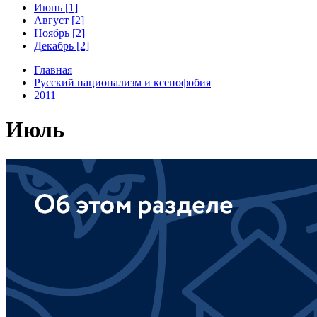
Июнь [1]
Август [2]
Ноябрь [2]
Декабрь [2]
Главная
Русский национализм и ксенофобия
2011
Июль