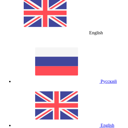
English
Русский
English