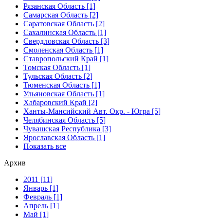
Рязанская Область [1]
Самарская Область [2]
Саратовская Область [2]
Сахалинская Область [1]
Свердловская Область [3]
Смоленская Область [1]
Ставропольский Край [1]
Томская Область [1]
Тульская Область [2]
Тюменская Область [1]
Ульяновская Область [1]
Хабаровский Край [2]
Ханты-Мансийский Авт. Окр. - Югра [5]
Челябинская Область [5]
Чувашская Республика [3]
Ярославская Область [1]
Показать все
Архив
2011 [11]
Январь [1]
Февраль [1]
Апрель [1]
Май [1]