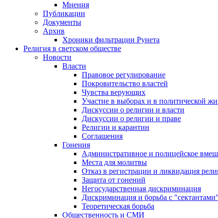
Мнения
Публикации
Документы
Архив
Хроники фильтрации Рунета
Религия в светском обществе
Новости
Власти
Правовое регулирование
Покровительство властей
Чувства верующих
Участие в выборах и в политической ж
Дискуссии о религии и власти
Дискуссии о религии и праве
Религии и карантин
Соглашения
Гонения
Административное и полицейское вмеш
Места для молитвы
Отказ в регистрации и ликвидация рел
Защита от гонений
Негосударственная дискриминация
Дискриминация и борьба с "сектантами
Теоретическая борьба
Общественность и СМИ