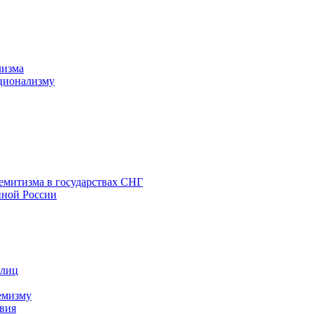
лизма
ционализму
емитизма в государствах СНГ
нной России
 лиц
емизму
вия