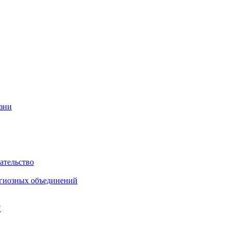
изни
ательство
игиозных объединений
"