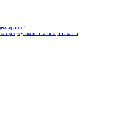
а"
демократии"
но-процесуального законодательства