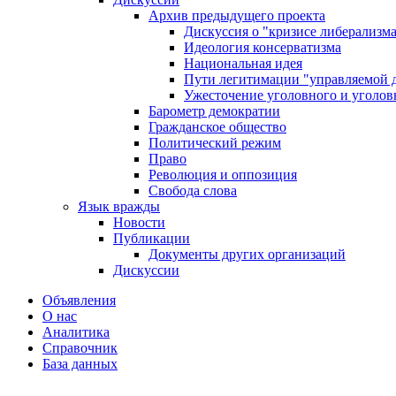
Архив предыдущего проекта
Дискуссия о "кризисе либерализм
Идеология консерватизма
Национальная идея
Пути легитимации "управляемой 
Ужесточение уголовного и уголов
Барометр демократии
Гражданское общество
Политический режим
Право
Революция и оппозиция
Свобода слова
Язык вражды
Новости
Публикации
Документы других организаций
Дискуссии
Объявления
О нас
Аналитика
Справочник
База данных