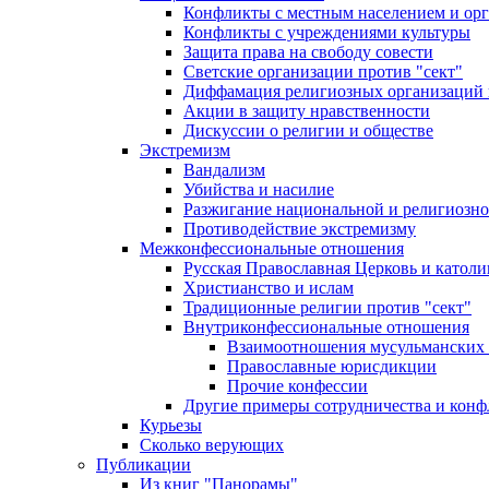
Конфликты с местным населением и ор
Конфликты с учреждениями культуры
Защита права на свободу совести
Светские организации против "сект"
Диффамация религиозных организаций
Акции в защиту нравственности
Дискуссии о религии и обществе
Экстремизм
Вандализм
Убийства и насилие
Разжигание национальной и религиозно
Противодействие экстремизму
Межконфессиональные отношения
Русская Православная Церковь и католи
Христианство и ислам
Традиционные религии против "сект"
Внутриконфессиональные отношения
Взаимоотношения мусульманских 
Православные юрисдикции
Прочие конфессии
Другие примеры сотрудничества и конф
Курьезы
Сколько верующих
Публикации
Из книг "Панорамы"