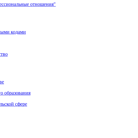
фессиональные отношения"
мыми кодами
ство
ве
го образования
льской сфере