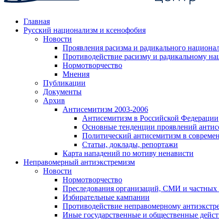
Главная
Русский национализм и ксенофобия
Новости
Проявления расизма и радикального национа
Противодействие расизму и радикальному на
Нормотворчество
Мнения
Публикации
Документы
Архив
Антисемитизм 2003-2006
Антисемитизм в Российской Федерации
Основные тенденции проявлений антис
Политический антисемитизм в совреме
Статьи, доклады, репортажи
Карта нападений по мотиву ненависти
Неправомерный антиэкстремизм
Новости
Нормотворчество
Преследования организаций, СМИ и частных
Избирательные кампании
Противодействие неправомерному антиэкстр
Иные государственные и общественные дейст