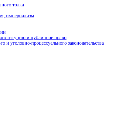
вного толка
зм, империализм
ции
Конституцию и публичное право
о и уголовно-процессуального законодательства