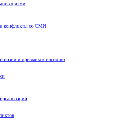
ганизациями
 и конфликты со СМИ
й розни и призывы к насилию
ки
организаций
ликтов