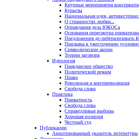
Крупные мероприятия консервати
Курьезы
Национальная идея, антивестерни
О странностях любви...
Оправдания дела ЮКОСа
Основания пересмотра приватиза
Предложения де-либерализовать 
Призывы к ужесточению уголовног
Символические акции
Теории заговора
Идеология
Гражданское общество
Политический режим
Право
Революция и контрреволюция
Свобода слова
Практика
Приватность
Свобода слова
Справедливые выборы
Хорошая полиция
Честный суд
Публикации
Аннотированный указатель литературы
Дискуссии