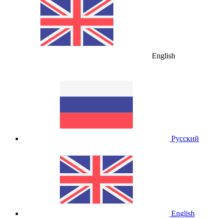
English
Русский
English