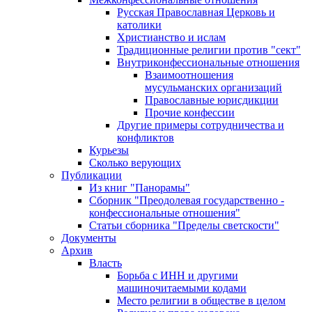
Русская Православная Церковь и
католики
Христианство и ислам
Традиционные религии против "сект"
Внутриконфессиональные отношения
Взаимоотношения
мусульманских организаций
Православные юрисдикции
Прочие конфессии
Другие примеры сотрудничества и
конфликтов
Курьезы
Сколько верующих
Публикации
Из книг "Панорамы"
Сборник "Преодолевая государственно -
конфессиональные отношения"
Статьи сборника "Пределы светскости"
Документы
Архив
Власть
Борьба с ИНН и другими
машиночитаемыми кодами
Место религии в обществе в целом