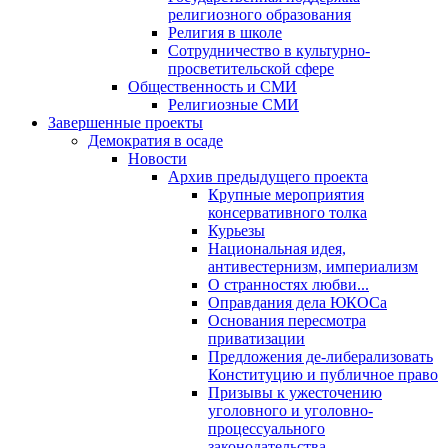
религиозного образования
Религия в школе
Сотрудничество в культурно-
просветительской сфере
Общественность и СМИ
Религиозные СМИ
Завершенные проекты
Демократия в осаде
Новости
Архив предыдущего проекта
Крупные мероприятия
консервативного толка
Курьезы
Национальная идея,
антивестернизм, империализм
О странностях любви...
Оправдания дела ЮКОСа
Основания пересмотра
приватизации
Предложения де-либерализовать
Конституцию и публичное право
Призывы к ужесточению
уголовного и уголовно-
процессуального
законодательства