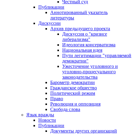
Честный суд
Публикации
Аннотированный указатель
литературы
Дискуссии
Архив предыдущего проекта
Дискуссия о "кризисе
либерализма"
Идеология консерватизма
Национальная идея
Пути легитимации "управляемой
демократии"
Ужесточение уголовного и
уголовно-процесуального
законодательства
Барометр демократии
Гражданское общество
Политический режим
Право
Революция и оппозиция
Свобода слова
Язык вражды
Новости
Публикации
Документы других организаций