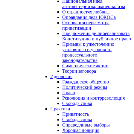
Национальная идея,
антивестернизм, империализм
О странностях любви...
Оправдания дела ЮКОСа
Основания пересмотра
приватизации
Предложения де-либерализовать
Конституцию и публичное право
Призывы к ужесточению
уголовного и уголовно-
процессуального
законодательства
Символические акции
Теории заговора
Идеология
Гражданское общество
Политический режим
Право
Революция и контрреволюция
Свобода слова
Практика
Приватность
Свобода слова
Справедливые выборы
Хорошая полиция