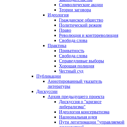
Символические акции
Теории заговора
Идеология
Гражданское общество
Политический режим
Право
Революция и контрреволюция
Свобода слова
Практика
Приватность
Свобода слова
Справедливые выборы
Хорошая полиция
Честный суд
Публикации
Аннотированный указатель
литературы
Дискуссии
Архив предыдущего проекта
Дискуссия о "кризисе
либерализма"
Идеология консерватизма
Национальная идея
Пути легитимации "управляемой