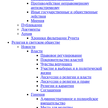
Противодействие неправомерному
антиэкстремизму
Иные государственные и общественные
действия
Мнения
Публикации
Документы
Архив
Хроники фильтрации Рунета
Религия в светском обществе
Новости
Власти
Правовое регулирование
Покровительство властей
Чувства верующих
Участие в выборах и в политической
жизни
Дискуссии о религии и власти
Дискуссии о религии и праве
Религии и карантин
Соглашения
Гонения
Административное и полицейское
вмешательство
Места для молитвы