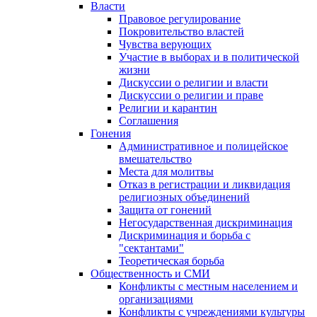
Власти
Правовое регулирование
Покровительство властей
Чувства верующих
Участие в выборах и в политической
жизни
Дискуссии о религии и власти
Дискуссии о религии и праве
Религии и карантин
Соглашения
Гонения
Административное и полицейское
вмешательство
Места для молитвы
Отказ в регистрации и ликвидация
религиозных объединений
Защита от гонений
Негосударственная дискриминация
Дискриминация и борьба с
"сектантами"
Теоретическая борьба
Общественность и СМИ
Конфликты с местным населением и
организациями
Конфликты с учреждениями культуры