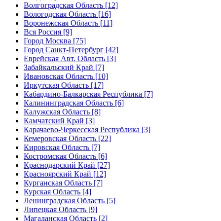
Волгоградская Область [12]
Вологодская Область [16]
Воронежская Область [11]
Вся Россия [9]
Город Москва [75]
Город Санкт-Петербург [42]
Еврейская Авт. Область [3]
Забайкальский Край [7]
Ивановская Область [10]
Иркутская Область [17]
Кабардино-Балкарская Республика [7]
Калининградская Область [6]
Калужская Область [8]
Камчатский Край [3]
Карачаево-Черкесская Республика [3]
Кемеровская Область [22]
Кировская Область [7]
Костромская Область [6]
Краснодарский Край [27]
Красноярский Край [12]
Курганская Область [7]
Курская Область [4]
Ленинградская Область [5]
Липецкая Область [9]
Магаданская Область [2]