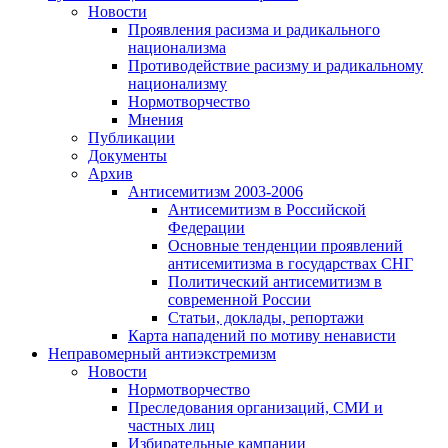
Новости
Проявления расизма и радикального
национализма
Противодействие расизму и радикальному
национализму
Нормотворчество
Мнения
Публикации
Документы
Архив
Антисемитизм 2003-2006
Антисемитизм в Российской
Федерации
Основные тенденции проявлений
антисемитизма в государствах СНГ
Политический антисемитизм в
современной России
Статьи, доклады, репортажи
Карта нападений по мотиву ненависти
Неправомерный антиэкстремизм
Новости
Нормотворчество
Преследования организаций, СМИ и
частных лиц
Избирательные кампании