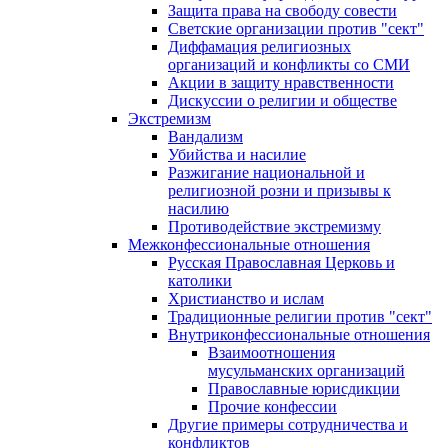
Защита права на свободу совести
Светские организации против "сект"
Диффамация религиозных
организаций и конфликты со СМИ
Акции в защиту нравственности
Дискуссии о религии и обществе
Экстремизм
Вандализм
Убийства и насилие
Разжигание национальной и
религиозной розни и призывы к
насилию
Противодействие экстремизму
Межконфессиональные отношения
Русская Православная Церковь и
католики
Христианство и ислам
Традиционные религии против "сект"
Внутриконфессиональные отношения
Взаимоотношения
мусульманских организаций
Православные юрисдикции
Прочие конфессии
Другие примеры сотрудничества и
конфликтов