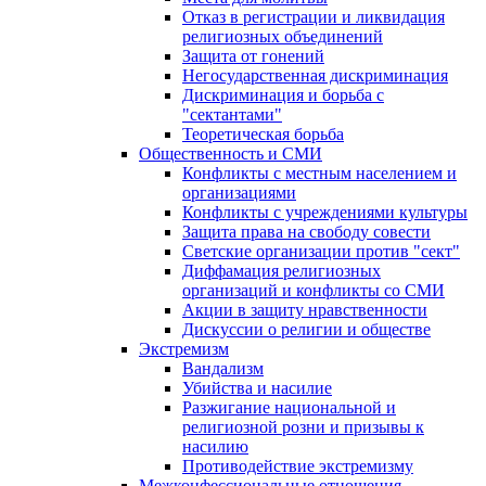
Отказ в регистрации и ликвидация
религиозных объединений
Защита от гонений
Негосударственная дискриминация
Дискриминация и борьба с
"сектантами"
Теоретическая борьба
Общественность и СМИ
Конфликты с местным населением и
организациями
Конфликты с учреждениями культуры
Защита права на свободу совести
Светские организации против "сект"
Диффамация религиозных
организаций и конфликты со СМИ
Акции в защиту нравственности
Дискуссии о религии и обществе
Экстремизм
Вандализм
Убийства и насилие
Разжигание национальной и
религиозной розни и призывы к
насилию
Противодействие экстремизму
Межконфессиональные отношения