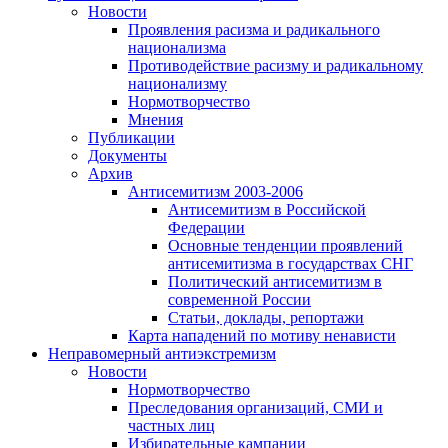
Новости
Проявления расизма и радикального
национализма
Противодействие расизму и радикальному
национализму
Нормотворчество
Мнения
Публикации
Документы
Архив
Антисемитизм 2003-2006
Антисемитизм в Российской
Федерации
Основные тенденции проявлений
антисемитизма в государствах СНГ
Политический антисемитизм в
современной России
Статьи, доклады, репортажи
Карта нападений по мотиву ненависти
Неправомерный антиэкстремизм
Новости
Нормотворчество
Преследования организаций, СМИ и
частных лиц
Избирательные кампании