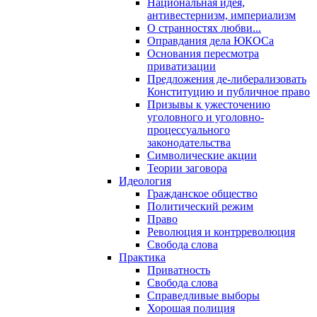
Национальная идея,
антивестернизм, империализм
О странностях любви...
Оправдания дела ЮКОСа
Основания пересмотра
приватизации
Предложения де-либерализовать
Конституцию и публичное право
Призывы к ужесточению
уголовного и уголовно-
процессуального
законодательства
Символические акции
Теории заговора
Идеология
Гражданское общество
Политический режим
Право
Революция и контрреволюция
Свобода слова
Практика
Приватность
Свобода слова
Справедливые выборы
Хорошая полиция