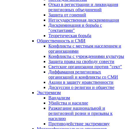
Отказ в регистрации и ликвидация
религиозных объединений
Защита от гонений
Негосударственная дискриминация
Дискриминация и борьба с
"сектантами"
Теоретическая борьба
Общественность и СМИ
Конфликты с местным населением и
организациями
Конфликты с учреждениями культуры
Защита права на свободу совести
Светские организации против "сект"
Диффамация религиозных
организаций и конфликты со СМИ
Акции в защиту нравственности
Дискуссии о религии и обществе
Экстремизм
Вандализм
Убийства и насилие
Разжигание национальной и
религиозной розни и призывы к
насилию
Противодействие экстремизму
Межконфессиональные отношения