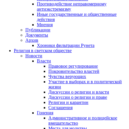
Противодействие неправомерному
антиэкстремизму
Иные государственные и общественные
действия
Мнения
Публикации
Документы
Архив
Хроники фильтрации Рунета
Религия в светском обществе
Новости
Власти
Правовое регулирование
Покровительство властей
Чувства верующих
Участие в выборах и в политической
жизни
Дискуссии о религии и власти
Дискуссии о религии и праве
Религии и карантин
Соглашения
Гонения
Административное и полицейское
вмешательство
Места для молитвы