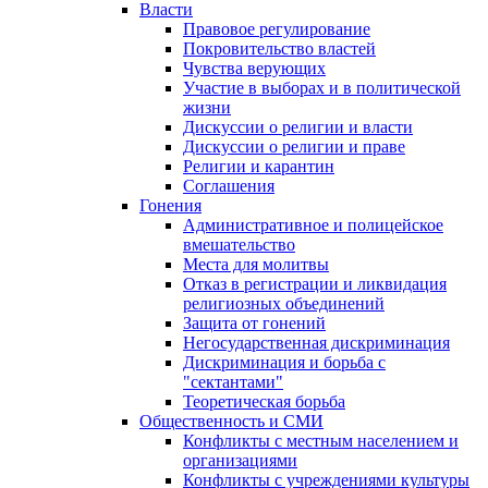
Власти
Правовое регулирование
Покровительство властей
Чувства верующих
Участие в выборах и в политической
жизни
Дискуссии о религии и власти
Дискуссии о религии и праве
Религии и карантин
Соглашения
Гонения
Административное и полицейское
вмешательство
Места для молитвы
Отказ в регистрации и ликвидация
религиозных объединений
Защита от гонений
Негосударственная дискриминация
Дискриминация и борьба с
"сектантами"
Теоретическая борьба
Общественность и СМИ
Конфликты с местным населением и
организациями
Конфликты с учреждениями культуры