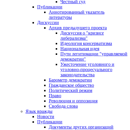
Честный суд
Публикации
Аннотированный указатель
литературы
Дискуссии
Архив предыдущего проекта
Дискуссия о "кризисе
либерализма"
Идеология консерватизма
Национальная идея
Пути легитимации "управляемой
демократии"
Ужесточение уголовного и
уголовно-процесуального
законодательства
Барометр демократии
Гражданское общество
Политический режим
Право
Революция и оппозиция
Свобода слова
Язык вражды
Новости
Публикации
Документы других организаций