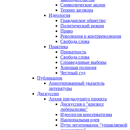
Символические акции
Теории заговора
Идеология
Гражданское общество
Политический режим
Право
Революция и контрреволюция
Свобода слова
Практика
Приватность
Свобода слова
Справедливые выборы
Хорошая полиция
Честный суд
Публикации
Аннотированный указатель
литературы
Дискуссии
Архив предыдущего проекта
Дискуссия о "кризисе
либерализма"
Идеология консерватизма
Национальная идея
Пути легитимации "управляемой