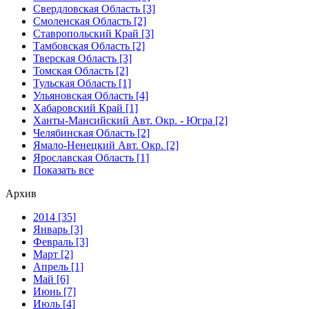
Свердловская Область [3]
Смоленская Область [2]
Ставропольский Край [3]
Тамбовская Область [2]
Тверская Область [3]
Томская Область [2]
Тульская Область [1]
Ульяновская Область [4]
Хабаровский Край [1]
Ханты-Мансийский Авт. Окр. - Югра [2]
Челябинская Область [2]
Ямало-Ненецкий Авт. Окр. [2]
Ярославская Область [1]
Показать все
Архив
2014 [35]
Январь [3]
Февраль [3]
Март [2]
Апрель [1]
Май [6]
Июнь [7]
Июль [4]