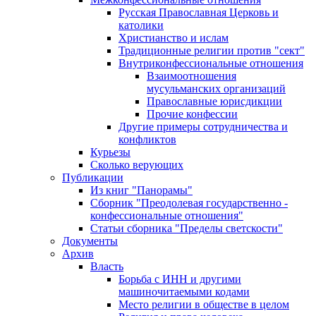
Русская Православная Церковь и
католики
Христианство и ислам
Традиционные религии против "сект"
Внутриконфессиональные отношения
Взаимоотношения
мусульманских организаций
Православные юрисдикции
Прочие конфессии
Другие примеры сотрудничества и
конфликтов
Курьезы
Сколько верующих
Публикации
Из книг "Панорамы"
Сборник "Преодолевая государственно -
конфессиональные отношения"
Статьи сборника "Пределы светскости"
Документы
Архив
Власть
Борьба с ИНН и другими
машиночитаемыми кодами
Место религии в обществе в целом