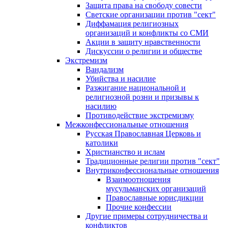
Защита права на свободу совести
Светские организации против "сект"
Диффамация религиозных
организаций и конфликты со СМИ
Акции в защиту нравственности
Дискуссии о религии и обществе
Экстремизм
Вандализм
Убийства и насилие
Разжигание национальной и
религиозной розни и призывы к
насилию
Противодействие экстремизму
Межконфессиональные отношения
Русская Православная Церковь и
католики
Христианство и ислам
Традиционные религии против "сект"
Внутриконфессиональные отношения
Взаимоотношения
мусульманских организаций
Православные юрисдикции
Прочие конфессии
Другие примеры сотрудничества и
конфликтов