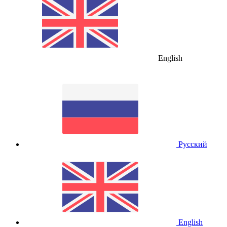
English
Русский
English