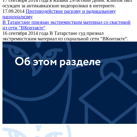
17 сентября 2014 года в Казани 29-летний Денис Клипов был
осужден за антикавказские видеоролики в интернете.
17.09.2014
Противодействие расизму и радикальному
национализму
В Татарстане признан экстремистким материал со свастикой
из сети "ВКонтакте"
16 сентября 2014 года В Татарстане суд признал
экстремистским материал из социальной сети "ВКонтакте".