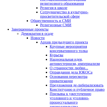
религиозного образования
Религия в школе
Сотрудничество в культурно-
просветительской сфере
Общественность и СМИ
Религиозные СМИ
Завершенные проекты
Демократия в осаде
Новости
Архив предыдущего проекта
Крупные мероприятия
консервативного толка
Курьезы
Национальная идея,
антивестернизм, империализм
О странностях любви...
Оправдания дела ЮКОСа
Основания пересмотра
приватизации
Предложения де-либерализовать
Конституцию и публичное право
Призывы к ужесточению
уголовного и уголовно-
процессуального
законодательства