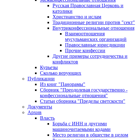
Русская Православная Церковь и
католики
Христианство и ислам
Традиционные религии против "сект"
Внутриконфессиональные отношения
Взаимоотношения
мусульманских организаций
Православные юрисдикции
Прочие конфессии
Другие примеры сотрудничества и
конфликтов
Курьезы
Сколько верующих
Публикации
Из книг "Панорамы"
Сборник "Преодолевая государственно -
конфессиональные отношения"
Статьи сборника "Пределы светскости"
Документы
Архив
Власть
Борьба с ИНН и другими
машиночитаемыми кодами
Место религии в обществе в целом