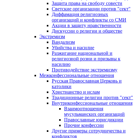
Защита права на свободу совести
Светские организации против "сект"
Диффамация религиозных
организаций и конфликты со СМИ
Акции в защиту нравственности
Дискуссии о религии и обществе
Экстремизм
Вандализм
Убийства и насилие
Разжигание национальной и
религиозной розни и призывы к
насилию
Противодействие экстремизму
Межконфессиональные отношения
Русская Православная Церковь и
католики
Христианство и ислам
Традиционные религии против "сект"
Внутриконфессиональные отношения
Взаимоотношения
мусульманских организаций
Православные юрисдикции
Прочие конфессии
Другие примеры сотрудничества и
конфликтов