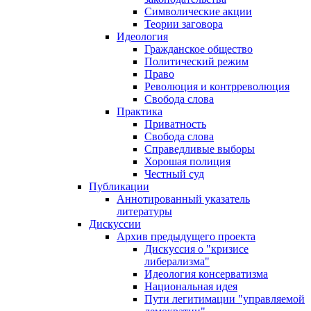
Символические акции
Теории заговора
Идеология
Гражданское общество
Политический режим
Право
Революция и контрреволюция
Свобода слова
Практика
Приватность
Свобода слова
Справедливые выборы
Хорошая полиция
Честный суд
Публикации
Аннотированный указатель
литературы
Дискуссии
Архив предыдущего проекта
Дискуссия о "кризисе
либерализма"
Идеология консерватизма
Национальная идея
Пути легитимации "управляемой