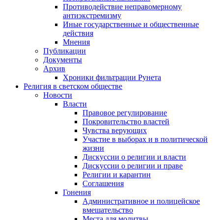
Противодействие неправомерному
антиэкстремизму
Иные государственные и общественные
действия
Мнения
Публикации
Документы
Архив
Хроники фильтрации Рунета
Религия в светском обществе
Новости
Власти
Правовое регулирование
Покровительство властей
Чувства верующих
Участие в выборах и в политической
жизни
Дискуссии о религии и власти
Дискуссии о религии и праве
Религии и карантин
Соглашения
Гонения
Административное и полицейское
вмешательство
Места для молитвы