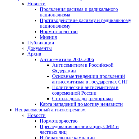
Новости
Проявления расизма и радикального
национализма
Противодействие расизму и радикальному
национализму
Нормотворчество
Мнения
Публикации
Документы
Архив
Антисемитизм 2003-2006
Антисемитизм в Российской
Федерации
Основные тенденции проявлений
антисемитизма в государствах СНГ
Политический антисемитизм в
современной России
Статьи, доклады, репортажи
Карта нападений по мотиву ненависти
Неправомерный антиэкстремизм
Новости
Нормотворчество
Преследования организаций, СМИ и
частных лиц
Избирательные кампании