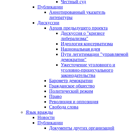
Честный суд
Публикации
Аннотированный указатель
литературы
Дискуссии
Архив предыдущего проекта
Дискуссия о "кризисе
либерализма"
Идеология консерватизма
Национальная идея
Пути легитимации "управляемой
демократии"
Ужесточение уголовного и
уголовно-процесуального
законодательства
Барометр демократии
Гражданское общество
Политический режим
Право
Революция и оппозиция
Свобода слова
Язык вражды
Новости
Публикации
Документы других организаций