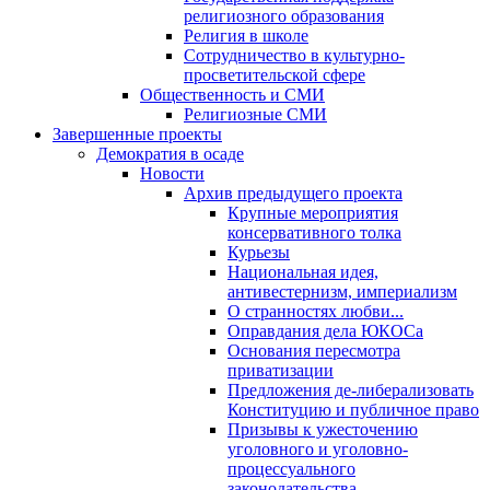
религиозного образования
Религия в школе
Сотрудничество в культурно-
просветительской сфере
Общественность и СМИ
Религиозные СМИ
Завершенные проекты
Демократия в осаде
Новости
Архив предыдущего проекта
Крупные мероприятия
консервативного толка
Курьезы
Национальная идея,
антивестернизм, империализм
О странностях любви...
Оправдания дела ЮКОСа
Основания пересмотра
приватизации
Предложения де-либерализовать
Конституцию и публичное право
Призывы к ужесточению
уголовного и уголовно-
процессуального
законодательства