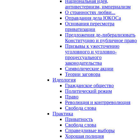
Национальная идея,
антивестернизм, империализм
О странностях любви...
Оправдания дела ЮКОСа
Основания пересмотра
приватизации
Предложения де-либерализовать
Конституцию и публичное право
Призывы к ужесточению
уголовного и уголовно-
процессуального
законодательства
Символические акции
Теории заговора
Идеология
Гражданское общество
Политический режим
Право
Революция и контрреволюция
Свобода слова
Практика
Приватность
Свобода слова
Справедливые выборы
Хорошая полиция