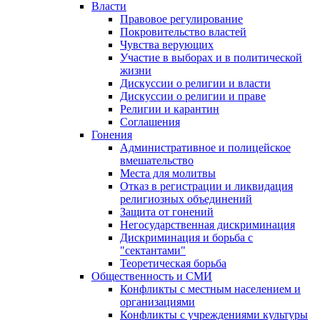
Власти
Правовое регулирование
Покровительство властей
Чувства верующих
Участие в выборах и в политической
жизни
Дискуссии о религии и власти
Дискуссии о религии и праве
Религии и карантин
Соглашения
Гонения
Административное и полицейское
вмешательство
Места для молитвы
Отказ в регистрации и ликвидация
религиозных объединений
Защита от гонений
Негосударственная дискриминация
Дискриминация и борьба с
"сектантами"
Теоретическая борьба
Общественность и СМИ
Конфликты с местным населением и
организациями
Конфликты с учреждениями культуры