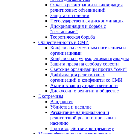
Отказ в регистрации и ликвидация
религиозных объединений
Защита от гонений
Негосударственная дискриминация
Дискриминация и борьба с
"сектантами"
Теоретическая борьба
Общественность и СМИ
Конфликты с местным населением и
организациями
Конфликты с учреждениями культуры
Защита права на свободу совести
Светские организации против "сект"
Диффамация религиозных
организаций и конфликты со СМИ
Акции в защиту нравственности
Дискуссии о религии и обществе
Экстремизм
Вандализм
Убийства и насилие
Разжигание национальной и
религиозной розни и призывы к
насилию
Противодействие экстремизму
Межконфессиональные отношения