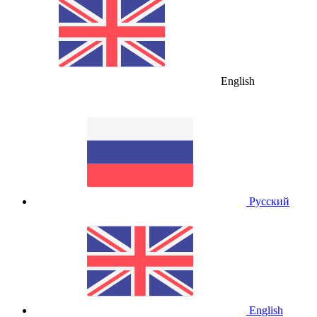
English
Русский
English