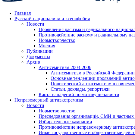
Главная
Русский национализм и ксенофобия
Новости
Проявления расизма и радикального национа
Противодействие расизму и радикальному на
Нормотворчество
Мнения
Публикации
Документы
Архив
Антисемитизм 2003-2006
Антисемитизм в Российской Федерации
Основные тенденции проявлений антис
Политический антисемитизм в совреме
Статьи, доклады, репортажи
Карта нападений по мотиву ненависти
Неправомерный антиэкстремизм
Новости
Нормотворчество
Преследования организаций, СМИ и частных
Избирательные кампании
Противодействие неправомерному антиэкстр
Иные государственные и общественные дейст