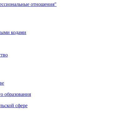
фессиональные отношения"
мыми кодами
ство
ве
го образования
льской сфере