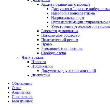
Архив предыдущего проекта
Дискуссия о "кризисе либерализм
Идеология консерватизма
Национальная идея
Пути легитимации "управляемой 
Ужесточение уголовного и уголов
Барометр демократии
Гражданское общество
Политический режим
Право
Революция и оппозиция
Свобода слова
Язык вражды
Новости
Публикации
Документы других организаций
Дискуссии
Объявления
О нас
Аналитика
Справочник
База данных