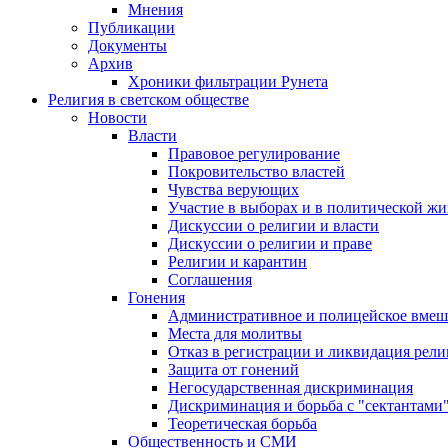
Мнения
Публикации
Документы
Архив
Хроники фильтрации Рунета
Религия в светском обществе
Новости
Власти
Правовое регулирование
Покровительство властей
Чувства верующих
Участие в выборах и в политической ж
Дискуссии о религии и власти
Дискуссии о религии и праве
Религии и карантин
Соглашения
Гонения
Административное и полицейское вмеш
Места для молитвы
Отказ в регистрации и ликвидация рел
Защита от гонений
Негосударственная дискриминация
Дискриминация и борьба с "сектантами
Теоретическая борьба
Общественность и СМИ