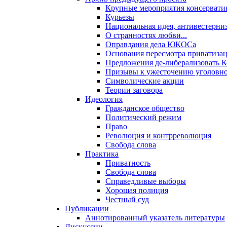
Крупные мероприятия консервати
Курьезы
Национальная идея, антивестерни
О странностях любви...
Оправдания дела ЮКОСа
Основания пересмотра приватиза
Предложения де-либерализовать 
Призывы к ужесточению уголовног
Символические акции
Теории заговора
Идеология
Гражданское общество
Политический режим
Право
Революция и контрреволюция
Свобода слова
Практика
Приватность
Свобода слова
Справедливые выборы
Хорошая полиция
Честный суд
Публикации
Аннотированный указатель литературы
Дискуссии