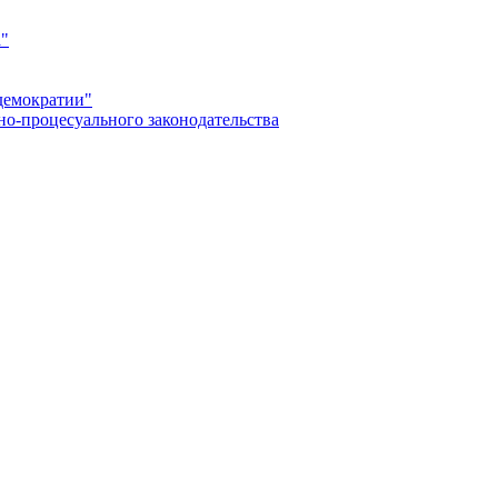
а"
демократии"
но-процесуального законодательства