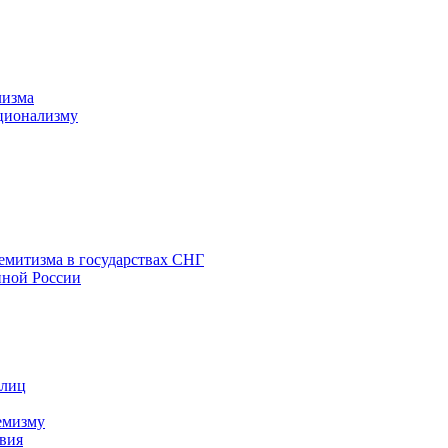
лизма
ционализму
емитизма в государствах СНГ
нной России
 лиц
емизму
вия