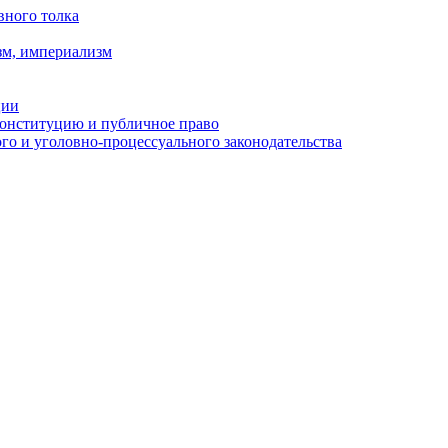
вного толка
зм, империализм
ции
Конституцию и публичное право
о и уголовно-процессуального законодательства