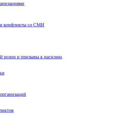
ганизациями
 и конфликты со СМИ
й розни и призывы к насилию
ки
организаций
ликтов