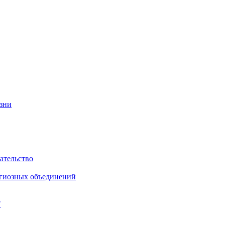
изни
ательство
игиозных объединений
"