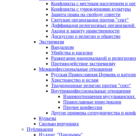
Конфликты с местным населением и ор
Конфликты с учреждениями культуры
Защита права на свободу совести
Светские организации против "сект"
Диффамация религиозных организаций
Акции в защиту нравственности
Дискуссии о религии и обществе
Экстремизм
Вандализм
Убийства и насилие
Разжигание национальной и религиозно
Противодействие экстремизму
Межконфессиональные отношения
Русская Православная Церковь и католи
Христианство и ислам
Традиционные религии против "сект"
Внутриконфессиональные отношения
Взаимоотношения мусульманских 
Православные юрисдикции
Прочие конфессии
Другие примеры сотрудничества и конф
Курьезы
Сколько верующих
Публикации
Из книг "Панорамы"