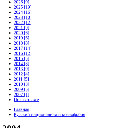
2026 [9]
2025 [19]
2024 [16]
2023 [10]
2022 [12]
2021 [9]
2020 [6]
2019 [6]
2018 [8]
2017 [14]
2016 [12]
2015 [5]
2014 [8]
2013 [9]
2012 [4]
2011 [5]
2010 [8]
2009 [5]
2007 [1]
Показать все
Главная
Русский национализм и ксенофобия