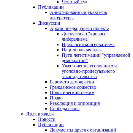
Честный суд
Публикации
Аннотированный указатель
литературы
Дискуссии
Архив предыдущего проекта
Дискуссия о "кризисе
либерализма"
Идеология консерватизма
Национальная идея
Пути легитимации "управляемой
демократии"
Ужесточение уголовного и
уголовно-процесуального
законодательства
Барометр демократии
Гражданское общество
Политический режим
Право
Революция и оппозиция
Свобода слова
Язык вражды
Новости
Публикации
Документы других организаций