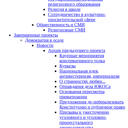
религиозного образования
Религия в школе
Сотрудничество в культурно-
просветительской сфере
Общественность и СМИ
Религиозные СМИ
Завершенные проекты
Демократия в осаде
Новости
Архив предыдущего проекта
Крупные мероприятия
консервативного толка
Курьезы
Национальная идея,
антивестернизм, империализм
О странностях любви...
Оправдания дела ЮКОСа
Основания пересмотра
приватизации
Предложения де-либерализовать
Конституцию и публичное право
Призывы к ужесточению
уголовного и уголовно-
процессуального
законодательства