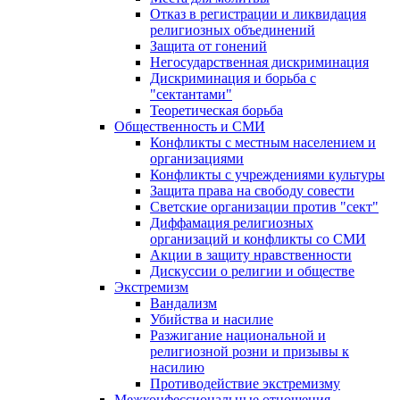
Отказ в регистрации и ликвидация
религиозных объединений
Защита от гонений
Негосударственная дискриминация
Дискриминация и борьба с
"сектантами"
Теоретическая борьба
Общественность и СМИ
Конфликты с местным населением и
организациями
Конфликты с учреждениями культуры
Защита права на свободу совести
Светские организации против "сект"
Диффамация религиозных
организаций и конфликты со СМИ
Акции в защиту нравственности
Дискуссии о религии и обществе
Экстремизм
Вандализм
Убийства и насилие
Разжигание национальной и
религиозной розни и призывы к
насилию
Противодействие экстремизму
Межконфессиональные отношения