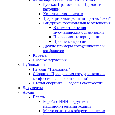
Русская Православная Церковь и
католики
Христианство и ислам
Традиционные религии против "сект"
Внутриконфессиональные отношения
Взаимоотношения
мусульманских организаций
Православные юрисдикции
Прочие конфессии
Другие примеры сотрудничества и
конфликтов
Курьезы
Сколько верующих
Публикации
Из книг "Панорамы"
Сборник "Преодолевая государственно -
конфессиональные отношения"
Статьи сборника "Пределы светскости"
Документы
Архив
Власть
Борьба с ИНН и другими
машиночитаемыми кодами
Место религии в обществе в целом