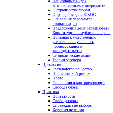
Национальная идея,
антивестернизм, империализм
О странностях любви...
Оправдания дела ЮКОСа
Основания пересмотра
приватизации
Предложения де-либерализовать
Конституцию и публичное право
Призывы к ужесточению
уголовного и уголовно-
процессуального
законодательства
Символические акции
Теории заговора
Идеология
Гражданское общество
Политический режим
Право
Революция и контрреволюция
Свобода слова
Практика
Приватность
Свобода слова
Справедливые выборы
Хорошая полиция