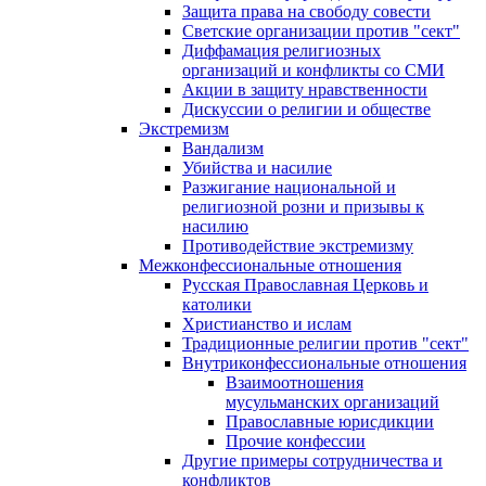
Защита права на свободу совести
Светские организации против "сект"
Диффамация религиозных
организаций и конфликты со СМИ
Акции в защиту нравственности
Дискуссии о религии и обществе
Экстремизм
Вандализм
Убийства и насилие
Разжигание национальной и
религиозной розни и призывы к
насилию
Противодействие экстремизму
Межконфессиональные отношения
Русская Православная Церковь и
католики
Христианство и ислам
Традиционные религии против "сект"
Внутриконфессиональные отношения
Взаимоотношения
мусульманских организаций
Православные юрисдикции
Прочие конфессии
Другие примеры сотрудничества и
конфликтов