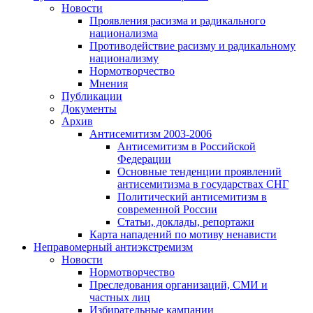
Новости
Проявления расизма и радикального
национализма
Противодействие расизму и радикальному
национализму
Нормотворчество
Мнения
Публикации
Документы
Архив
Антисемитизм 2003-2006
Антисемитизм в Российской
Федерации
Основные тенденции проявлений
антисемитизма в государствах СНГ
Политический антисемитизм в
современной России
Статьи, доклады, репортажи
Карта нападений по мотиву ненависти
Неправомерный антиэкстремизм
Новости
Нормотворчество
Преследования организаций, СМИ и
частных лиц
Избирательные кампании