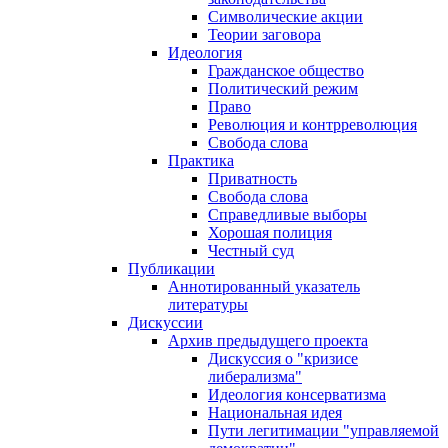
Символические акции
Теории заговора
Идеология
Гражданское общество
Политический режим
Право
Революция и контрреволюция
Свобода слова
Практика
Приватность
Свобода слова
Справедливые выборы
Хорошая полиция
Честный суд
Публикации
Аннотированный указатель
литературы
Дискуссии
Архив предыдущего проекта
Дискуссия о "кризисе
либерализма"
Идеология консерватизма
Национальная идея
Пути легитимации "управляемой