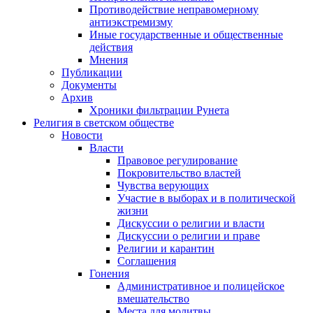
Противодействие неправомерному
антиэкстремизму
Иные государственные и общественные
действия
Мнения
Публикации
Документы
Архив
Хроники фильтрации Рунета
Религия в светском обществе
Новости
Власти
Правовое регулирование
Покровительство властей
Чувства верующих
Участие в выборах и в политической
жизни
Дискуссии о религии и власти
Дискуссии о религии и праве
Религии и карантин
Соглашения
Гонения
Административное и полицейское
вмешательство
Места для молитвы