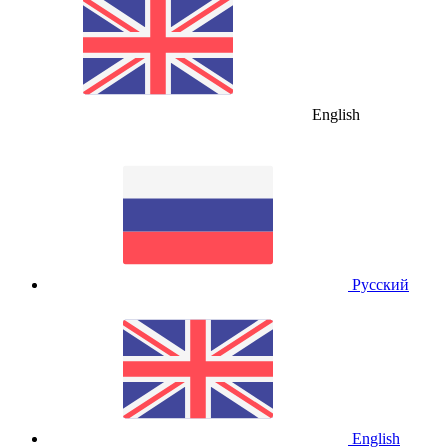
English
Русский
English