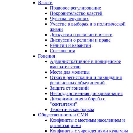
Власти
Правовое регулирование
Покровительство властей
Чувства верующих
Участие в выборах и в политической
жизни
Дискуссии о религии и власти
Дискуссии о религии и праве
Религии и карантин
Соглашения
Гонения
Административное и полицейское
вмешательство
Места для молитвы
Отказ в регистрации и ликвидация
религиозных объединений
Защита от гонений
Негосударственная дискриминация
Дискриминация и борьба с
"сектантами"
Теоретическая борьба
Общественность и СМИ
Конфликты с местным населением и
организациями
Конфликты с учреждениями культуры