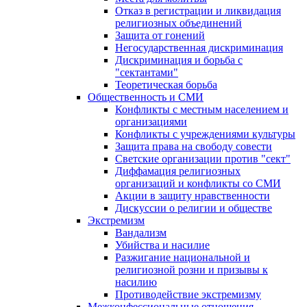
Отказ в регистрации и ликвидация
религиозных объединений
Защита от гонений
Негосударственная дискриминация
Дискриминация и борьба с
"сектантами"
Теоретическая борьба
Общественность и СМИ
Конфликты с местным населением и
организациями
Конфликты с учреждениями культуры
Защита права на свободу совести
Светские организации против "сект"
Диффамация религиозных
организаций и конфликты со СМИ
Акции в защиту нравственности
Дискуссии о религии и обществе
Экстремизм
Вандализм
Убийства и насилие
Разжигание национальной и
религиозной розни и призывы к
насилию
Противодействие экстремизму
Межконфессиональные отношения