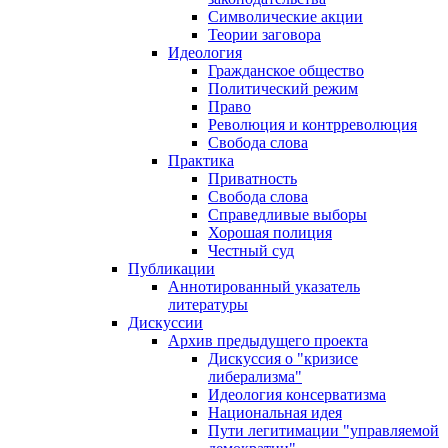
Символические акции
Теории заговора
Идеология
Гражданское общество
Политический режим
Право
Революция и контрреволюция
Свобода слова
Практика
Приватность
Свобода слова
Справедливые выборы
Хорошая полиция
Честный суд
Публикации
Аннотированный указатель
литературы
Дискуссии
Архив предыдущего проекта
Дискуссия о "кризисе
либерализма"
Идеология консерватизма
Национальная идея
Пути легитимации "управляемой