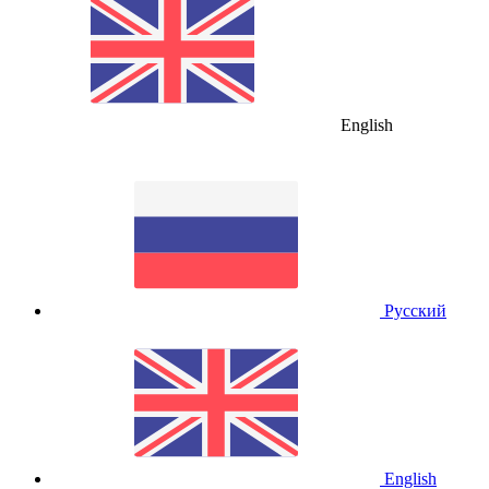
English
Русский
English