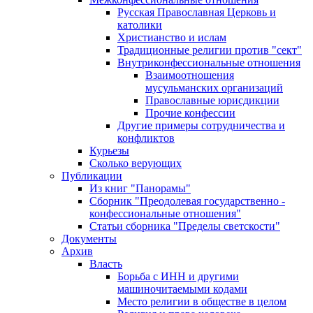
Русская Православная Церковь и
католики
Христианство и ислам
Традиционные религии против "сект"
Внутриконфессиональные отношения
Взаимоотношения
мусульманских организаций
Православные юрисдикции
Прочие конфессии
Другие примеры сотрудничества и
конфликтов
Курьезы
Сколько верующих
Публикации
Из книг "Панорамы"
Сборник "Преодолевая государственно -
конфессиональные отношения"
Статьи сборника "Пределы светскости"
Документы
Архив
Власть
Борьба с ИНН и другими
машиночитаемыми кодами
Место религии в обществе в целом