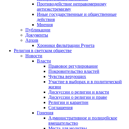
Противодействие неправомерному
антиэкстремизму
Иные государственные и общественные
действия
Мнения
Публикации
Документы
Архив
Хроники фильтрации Рунета
Религия в светском обществе
Новости
Власти
Правовое регулирование
Покровительство властей
Чувства верующих
Участие в выборах и в политической
жизни
Дискуссии о религии и власти
Дискуссии о религии и праве
Религии и карантин
Соглашения
Гонения
Административное и полицейское
вмешательство
Места для молитвы