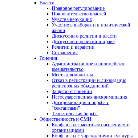
Власти
Правовое регулирование
Покровительство властей
Чувства верующих
Участие в выборах и в политической
жизни
Дискуссии о религии и власти
Дискуссии о религии и праве
Религии и карантин
Соглашения
Гонения
Административное и полицейское
вмешательство
Места для молитвы
Отказ в регистрации и ликвидация
религиозных объединений
Защита от гонений
Негосударственная дискриминация
Дискриминация и борьба с
"сектантами"
Теоретическая борьба
Общественность и СМИ
Конфликты с местным населением и
организациями
Конфликты с учреждениями культуры