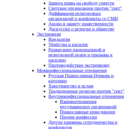
Защита права на свободу совести
Светские организации против "сект"
Диффамация религиозных
организаций и конфликты со СМИ
Акции в защиту нравственности
Дискуссии о религии и обществе
Экстремизм
Вандализм
Убийства и насилие
Разжигание национальной и
религиозной розни и призывы к
насилию
Противодействие экстремизму
Межконфессиональные отношения
Русская Православная Церковь и
католики
Христианство и ислам
Традиционные религии против "сект"
Внутриконфессиональные отношения
Взаимоотношения
мусульманских организаций
Православные юрисдикции
Прочие конфессии
Другие примеры сотрудничества и
конфликтов