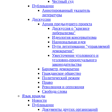
Честный суд
Публикации
Аннотированный указатель
литературы
Дискуссии
Архив предыдущего проекта
Дискуссия о "кризисе
либерализма"
Идеология консерватизма
Национальная идея
Пути легитимации "управляемой
демократии"
Ужесточение уголовного и
уголовно-процесуального
законодательства
Барометр демократии
Гражданское общество
Политический режим
Право
Революция и оппозиция
Свобода слова
Язык вражды
Новости
Публикации
Документы других организаций