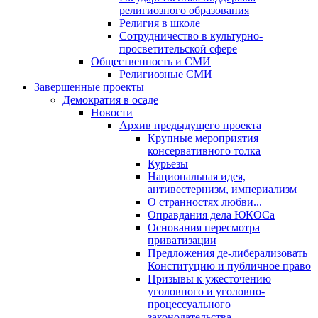
религиозного образования
Религия в школе
Сотрудничество в культурно-
просветительской сфере
Общественность и СМИ
Религиозные СМИ
Завершенные проекты
Демократия в осаде
Новости
Архив предыдущего проекта
Крупные мероприятия
консервативного толка
Курьезы
Национальная идея,
антивестернизм, империализм
О странностях любви...
Оправдания дела ЮКОСа
Основания пересмотра
приватизации
Предложения де-либерализовать
Конституцию и публичное право
Призывы к ужесточению
уголовного и уголовно-
процессуального
законодательства