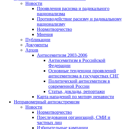
Новости
Проявления расизма и радикального
национализма
Противодействие расизму и радикальному
национализму
Нормотворчество
Мнения
Публикации
Документы
Архив
Антисемитизм 2003-2006
Антисемитизм в Российской
Федерации
Основные тенденции проявлений
антисемитизма в государствах СНГ
Политический антисемитизм в
современной России
Статьи, доклады, репортажи
Карта нападений по мотиву ненависти
Неправомерный антиэкстремизм
Новости
Нормотворчество
Преследования организаций, СМИ и
частных лиц
Избирательные кампании