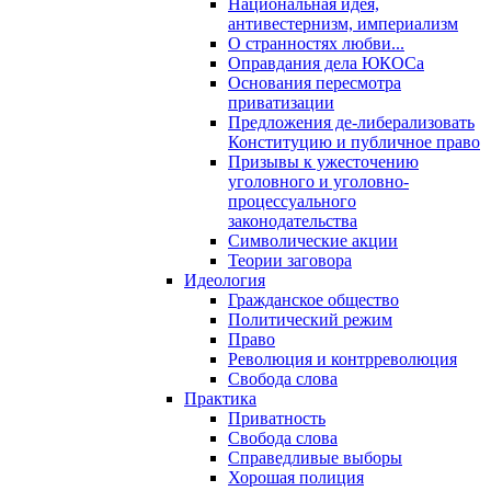
Национальная идея,
антивестернизм, империализм
О странностях любви...
Оправдания дела ЮКОСа
Основания пересмотра
приватизации
Предложения де-либерализовать
Конституцию и публичное право
Призывы к ужесточению
уголовного и уголовно-
процессуального
законодательства
Символические акции
Теории заговора
Идеология
Гражданское общество
Политический режим
Право
Революция и контрреволюция
Свобода слова
Практика
Приватность
Свобода слова
Справедливые выборы
Хорошая полиция