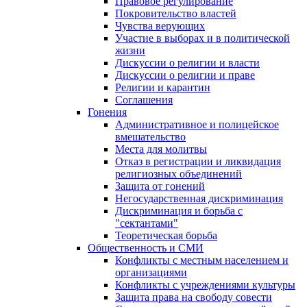
Правовое регулирование
Покровительство властей
Чувства верующих
Участие в выборах и в политической
жизни
Дискуссии о религии и власти
Дискуссии о религии и праве
Религии и карантин
Соглашения
Гонения
Административное и полицейское
вмешательство
Места для молитвы
Отказ в регистрации и ликвидация
религиозных объединений
Защита от гонений
Негосударственная дискриминация
Дискриминация и борьба с
"сектантами"
Теоретическая борьба
Общественность и СМИ
Конфликты с местным населением и
организациями
Конфликты с учреждениями культуры
Защита права на свободу совести