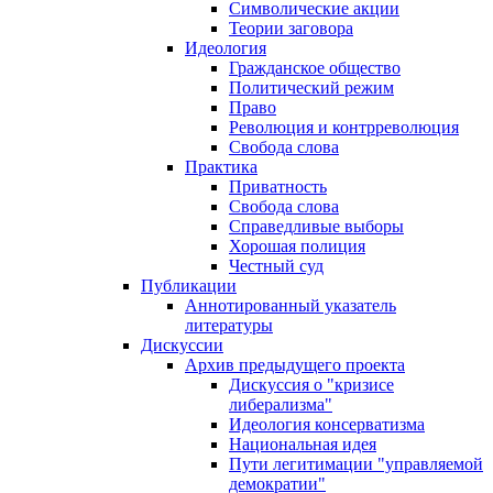
Символические акции
Теории заговора
Идеология
Гражданское общество
Политический режим
Право
Революция и контрреволюция
Свобода слова
Практика
Приватность
Свобода слова
Справедливые выборы
Хорошая полиция
Честный суд
Публикации
Аннотированный указатель
литературы
Дискуссии
Архив предыдущего проекта
Дискуссия о "кризисе
либерализма"
Идеология консерватизма
Национальная идея
Пути легитимации "управляемой
демократии"