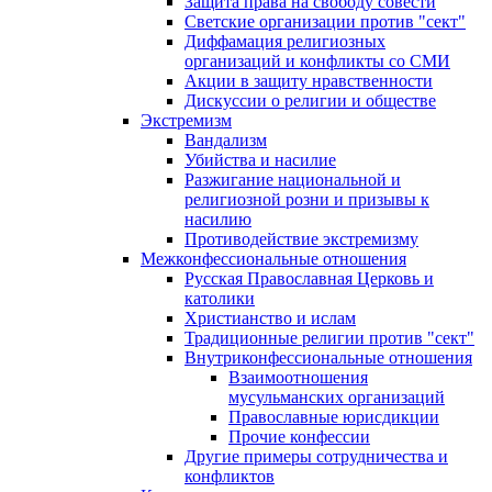
Защита права на свободу совести
Светские организации против "сект"
Диффамация религиозных
организаций и конфликты со СМИ
Акции в защиту нравственности
Дискуссии о религии и обществе
Экстремизм
Вандализм
Убийства и насилие
Разжигание национальной и
религиозной розни и призывы к
насилию
Противодействие экстремизму
Межконфессиональные отношения
Русская Православная Церковь и
католики
Христианство и ислам
Традиционные религии против "сект"
Внутриконфессиональные отношения
Взаимоотношения
мусульманских организаций
Православные юрисдикции
Прочие конфессии
Другие примеры сотрудничества и
конфликтов