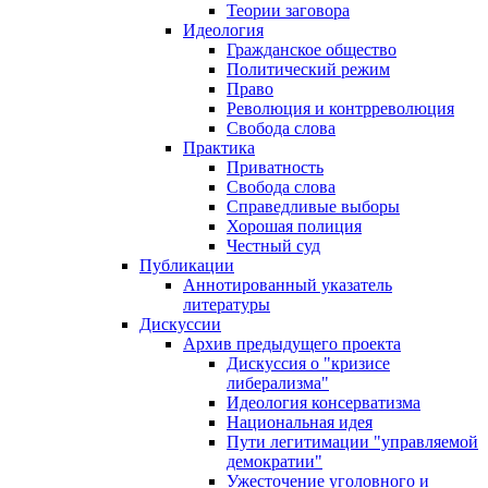
Теории заговора
Идеология
Гражданское общество
Политический режим
Право
Революция и контрреволюция
Свобода слова
Практика
Приватность
Свобода слова
Справедливые выборы
Хорошая полиция
Честный суд
Публикации
Аннотированный указатель
литературы
Дискуссии
Архив предыдущего проекта
Дискуссия о "кризисе
либерализма"
Идеология консерватизма
Национальная идея
Пути легитимации "управляемой
демократии"
Ужесточение уголовного и