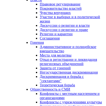
Правовое регулирование
Покровительство властей
Чувства верующих
Участие в выборах и в политической
жизни
Дискуссии о религии и власти
Дискуссии о религии и праве
Религии и карантин
Соглашения
Гонения
Административное и полицейское
вмешательство
Места для молитвы
Отказ в регистрации и ликвидация
религиозных объединений
Защита от гонений
Негосударственная дискриминация
Дискриминация и борьба с
"сектантами"
Теоретическая борьба
Общественность и СМИ
Конфликты с местным населением и
организациями
Конфликты с учреждениями культуры