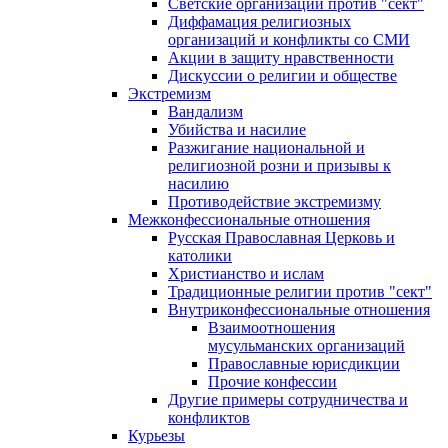
Светские организации против "сект"
Диффамация религиозных
организаций и конфликты со СМИ
Акции в защиту нравственности
Дискуссии о религии и обществе
Экстремизм
Вандализм
Убийства и насилие
Разжигание национальной и
религиозной розни и призывы к
насилию
Противодействие экстремизму
Межконфессиональные отношения
Русская Православная Церковь и
католики
Христианство и ислам
Традиционные религии против "сект"
Внутриконфессиональные отношения
Взаимоотношения
мусульманских организаций
Православные юрисдикции
Прочие конфессии
Другие примеры сотрудничества и
конфликтов
Курьезы