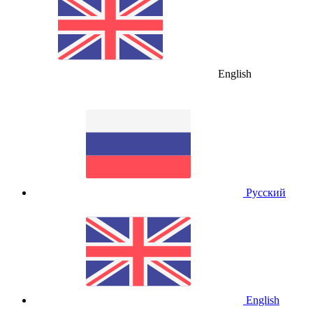
English
Русский
English