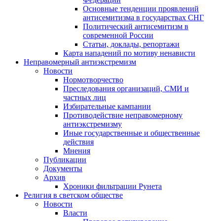
Основные тенденции проявлений
антисемитизма в государствах СНГ
Политический антисемитизм в
современной России
Статьи, доклады, репортажи
Карта нападений по мотиву ненависти
Неправомерный антиэкстремизм
Новости
Нормотворчество
Преследования организаций, СМИ и
частных лиц
Избирательные кампании
Противодействие неправомерному
антиэкстремизму
Иные государственные и общественные
действия
Мнения
Публикации
Документы
Архив
Хроники фильтрации Рунета
Религия в светском обществе
Новости
Власти