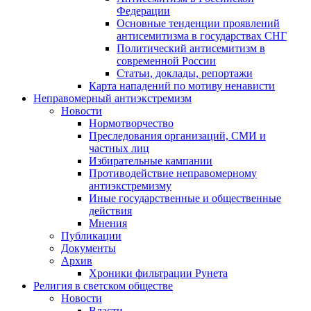
Федерации
Основные тенденции проявлений
антисемитизма в государствах СНГ
Политический антисемитизм в
современной России
Статьи, доклады, репортажи
Карта нападений по мотиву ненависти
Неправомерный антиэкстремизм
Новости
Нормотворчество
Преследования организаций, СМИ и
частных лиц
Избирательные кампании
Противодействие неправомерному
антиэкстремизму
Иные государственные и общественные
действия
Мнения
Публикации
Документы
Архив
Хроники фильтрации Рунета
Религия в светском обществе
Новости
Власти