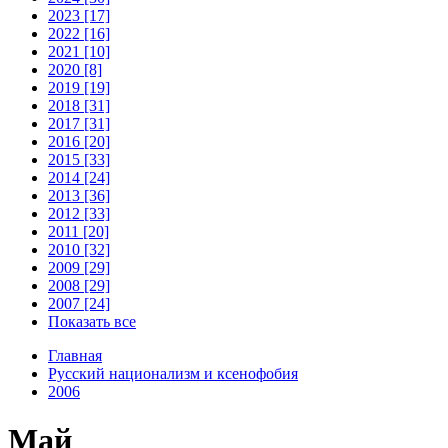
2023 [17]
2022 [16]
2021 [10]
2020 [8]
2019 [19]
2018 [31]
2017 [31]
2016 [20]
2015 [33]
2014 [24]
2013 [36]
2012 [33]
2011 [20]
2010 [32]
2009 [29]
2008 [29]
2007 [24]
Показать все
Главная
Русский национализм и ксенофобия
2006
Май