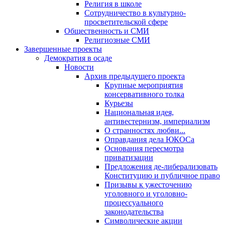
Религия в школе
Сотрудничество в культурно-
просветительской сфере
Общественность и СМИ
Религиозные СМИ
Завершенные проекты
Демократия в осаде
Новости
Архив предыдущего проекта
Крупные мероприятия
консервативного толка
Курьезы
Национальная идея,
антивестернизм, империализм
О странностях любви...
Оправдания дела ЮКОСа
Основания пересмотра
приватизации
Предложения де-либерализовать
Конституцию и публичное право
Призывы к ужесточению
уголовного и уголовно-
процессуального
законодательства
Символические акции