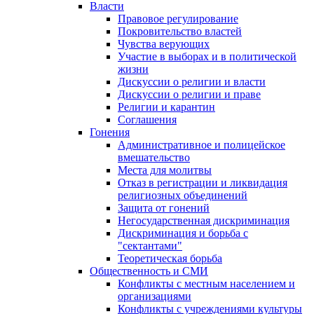
Власти
Правовое регулирование
Покровительство властей
Чувства верующих
Участие в выборах и в политической
жизни
Дискуссии о религии и власти
Дискуссии о религии и праве
Религии и карантин
Соглашения
Гонения
Административное и полицейское
вмешательство
Места для молитвы
Отказ в регистрации и ликвидация
религиозных объединений
Защита от гонений
Негосударственная дискриминация
Дискриминация и борьба с
"сектантами"
Теоретическая борьба
Общественность и СМИ
Конфликты с местным населением и
организациями
Конфликты с учреждениями культуры