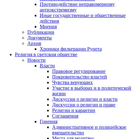
Противодействие неправомерному
антиэкстремизму
Иные государственные и общественные
действия
Мнения
Публикации
Документы
Архив
Хроники фильтрации Рунета
Религия в светском обществе
Новости
Власти
Правовое регулирование
Покровительство властей
Чувства верующих
Участие в выборах и в политической
жизни
Дискуссии о религии и власти
Дискуссии о религии и праве
Религии и карантин
Соглашения
Гонения
Административное и полицейское
вмешательство
Места для молитвы