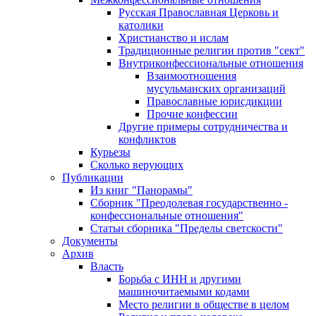
Русская Православная Церковь и
католики
Христианство и ислам
Традиционные религии против "сект"
Внутриконфессиональные отношения
Взаимоотношения
мусульманских организаций
Православные юрисдикции
Прочие конфессии
Другие примеры сотрудничества и
конфликтов
Курьезы
Сколько верующих
Публикации
Из книг "Панорамы"
Сборник "Преодолевая государственно -
конфессиональные отношения"
Статьи сборника "Пределы светскости"
Документы
Архив
Власть
Борьба с ИНН и другими
машиночитаемыми кодами
Место религии в обществе в целом