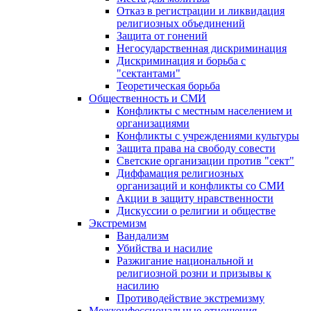
Отказ в регистрации и ликвидация
религиозных объединений
Защита от гонений
Негосударственная дискриминация
Дискриминация и борьба с
"сектантами"
Теоретическая борьба
Общественность и СМИ
Конфликты с местным населением и
организациями
Конфликты с учреждениями культуры
Защита права на свободу совести
Светские организации против "сект"
Диффамация религиозных
организаций и конфликты со СМИ
Акции в защиту нравственности
Дискуссии о религии и обществе
Экстремизм
Вандализм
Убийства и насилие
Разжигание национальной и
религиозной розни и призывы к
насилию
Противодействие экстремизму
Межконфессиональные отношения