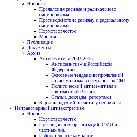
Новости
Проявления расизма и радикального
национализма
Противодействие расизму и радикальному
национализму
Нормотворчество
Мнения
Публикации
Документы
Архив
Антисемитизм 2003-2006
Антисемитизм в Российской
Федерации
Основные тенденции проявлений
антисемитизма в государствах СНГ
Политический антисемитизм в
современной России
Статьи, доклады, репортажи
Карта нападений по мотиву ненависти
Неправомерный антиэкстремизм
Новости
Нормотворчество
Преследования организаций, СМИ и
частных лиц
Избирательные кампании