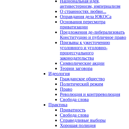
Национальная идея,
антивестернизм, империализм
О странностях любви...
Оправдания дела ЮКОСа
Основания пересмотра
приватизации
Предложения де-либерализовать
Конституцию и публичное право
Призывы к ужесточению
уголовного и уголовно-
процессуального
законодательства
Символические акции
Теории заговора
Идеология
Гражданское общество
Политический режим
Право
Революция и контрреволюция
Свобода слова
Практика
Приватность
Свобода слова
Справедливые выборы
Хорошая полиция