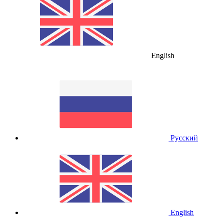
English
Русский
English