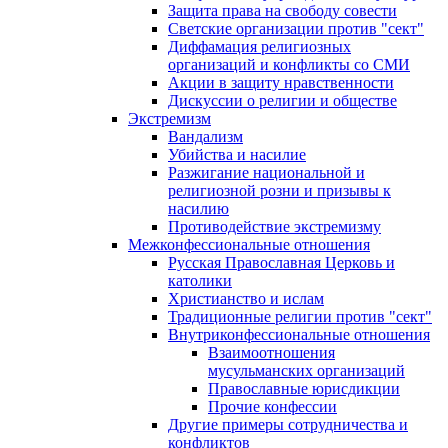
Защита права на свободу совести
Светские организации против "сект"
Диффамация религиозных
организаций и конфликты со СМИ
Акции в защиту нравственности
Дискуссии о религии и обществе
Экстремизм
Вандализм
Убийства и насилие
Разжигание национальной и
религиозной розни и призывы к
насилию
Противодействие экстремизму
Межконфессиональные отношения
Русская Православная Церковь и
католики
Христианство и ислам
Традиционные религии против "сект"
Внутриконфессиональные отношения
Взаимоотношения
мусульманских организаций
Православные юрисдикции
Прочие конфессии
Другие примеры сотрудничества и
конфликтов