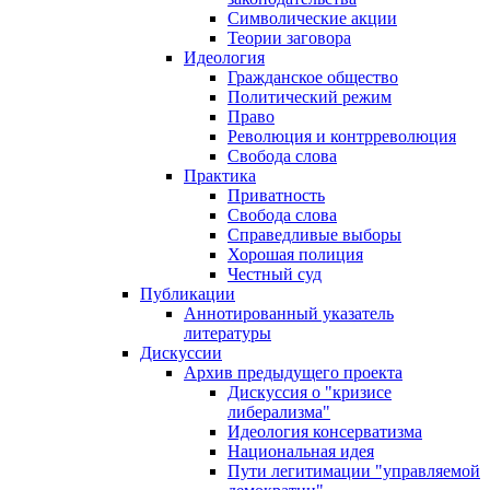
Символические акции
Теории заговора
Идеология
Гражданское общество
Политический режим
Право
Революция и контрреволюция
Свобода слова
Практика
Приватность
Свобода слова
Справедливые выборы
Хорошая полиция
Честный суд
Публикации
Аннотированный указатель
литературы
Дискуссии
Архив предыдущего проекта
Дискуссия о "кризисе
либерализма"
Идеология консерватизма
Национальная идея
Пути легитимации "управляемой