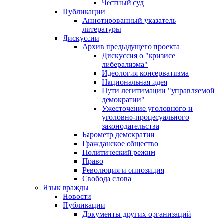
Честный суд
Публикации
Аннотированный указатель
литературы
Дискуссии
Архив предыдущего проекта
Дискуссия о "кризисе
либерализма"
Идеология консерватизма
Национальная идея
Пути легитимации "управляемой
демократии"
Ужесточение уголовного и
уголовно-процесуального
законодательства
Барометр демократии
Гражданское общество
Политический режим
Право
Революция и оппозиция
Свобода слова
Язык вражды
Новости
Публикации
Документы других организаций