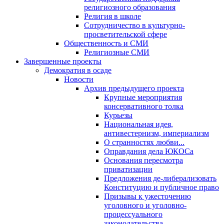
религиозного образования
Религия в школе
Сотрудничество в культурно-
просветительской сфере
Общественность и СМИ
Религиозные СМИ
Завершенные проекты
Демократия в осаде
Новости
Архив предыдущего проекта
Крупные мероприятия
консервативного толка
Курьезы
Национальная идея,
антивестернизм, империализм
О странностях любви...
Оправдания дела ЮКОСа
Основания пересмотра
приватизации
Предложения де-либерализовать
Конституцию и публичное право
Призывы к ужесточению
уголовного и уголовно-
процессуального
законодательства