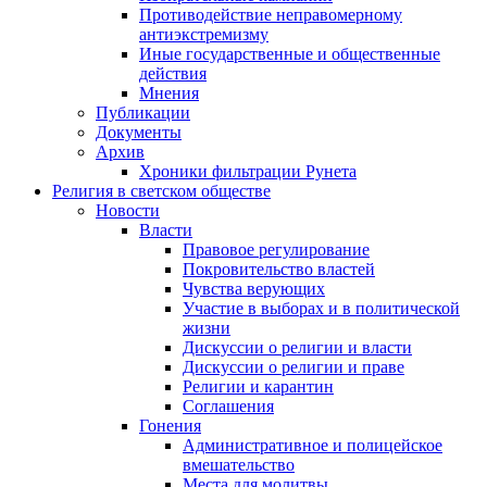
Противодействие неправомерному
антиэкстремизму
Иные государственные и общественные
действия
Мнения
Публикации
Документы
Архив
Хроники фильтрации Рунета
Религия в светском обществе
Новости
Власти
Правовое регулирование
Покровительство властей
Чувства верующих
Участие в выборах и в политической
жизни
Дискуссии о религии и власти
Дискуссии о религии и праве
Религии и карантин
Соглашения
Гонения
Административное и полицейское
вмешательство
Места для молитвы