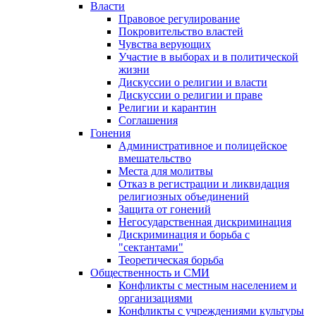
Власти
Правовое регулирование
Покровительство властей
Чувства верующих
Участие в выборах и в политической
жизни
Дискуссии о религии и власти
Дискуссии о религии и праве
Религии и карантин
Соглашения
Гонения
Административное и полицейское
вмешательство
Места для молитвы
Отказ в регистрации и ликвидация
религиозных объединений
Защита от гонений
Негосударственная дискриминация
Дискриминация и борьба с
"сектантами"
Теоретическая борьба
Общественность и СМИ
Конфликты с местным населением и
организациями
Конфликты с учреждениями культуры