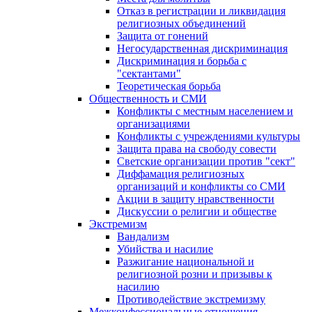
Отказ в регистрации и ликвидация
религиозных объединений
Защита от гонений
Негосударственная дискриминация
Дискриминация и борьба с
"сектантами"
Теоретическая борьба
Общественность и СМИ
Конфликты с местным населением и
организациями
Конфликты с учреждениями культуры
Защита права на свободу совести
Светские организации против "сект"
Диффамация религиозных
организаций и конфликты со СМИ
Акции в защиту нравственности
Дискуссии о религии и обществе
Экстремизм
Вандализм
Убийства и насилие
Разжигание национальной и
религиозной розни и призывы к
насилию
Противодействие экстремизму
Межконфессиональные отношения