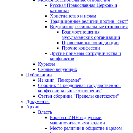
Русская Православная Церковь и
католики
Христианство и ислам
Традиционные религии против "сект"
Внутриконфессиональные отношения
Взаимоотношения
мусульманских организаций
Православные юрисдикции
Прочие конфессии
Другие примеры сотрудничества и
конфликтов
Курьезы
Сколько верующих
Публикации
Из книг "Панорамы"
Сборник "Преодолевая государственно -
конфессиональные отношения"
Статьи сборника "Пределы светскости"
Документы
Архив
Власть
Борьба с ИНН и другими
машиночитаемыми кодами
Место религии в обществе в целом