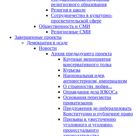
религиозного образования
Религия в школе
Сотрудничество в культурно-
просветительской сфере
Общественность и СМИ
Религиозные СМИ
Завершенные проекты
Демократия в осаде
Новости
Архив предыдущего проекта
Крупные мероприятия
консервативного толка
Курьезы
Национальная идея,
антивестернизм, империализм
О странностях любви...
Оправдания дела ЮКОСа
Основания пересмотра
приватизации
Предложения де-либерализовать
Конституцию и публичное право
Призывы к ужесточению
уголовного и уголовно-
процессуального
законодательства