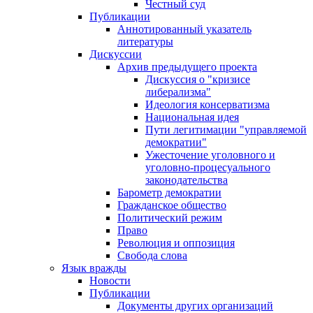
Честный суд
Публикации
Аннотированный указатель
литературы
Дискуссии
Архив предыдущего проекта
Дискуссия о "кризисе
либерализма"
Идеология консерватизма
Национальная идея
Пути легитимации "управляемой
демократии"
Ужесточение уголовного и
уголовно-процесуального
законодательства
Барометр демократии
Гражданское общество
Политический режим
Право
Революция и оппозиция
Свобода слова
Язык вражды
Новости
Публикации
Документы других организаций