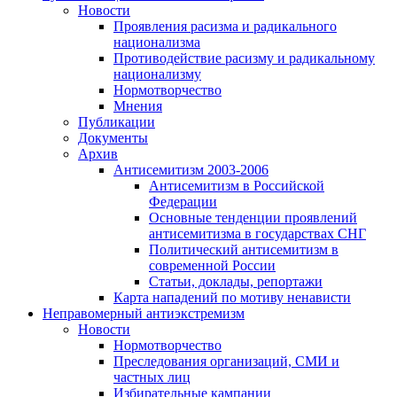
Новости
Проявления расизма и радикального
национализма
Противодействие расизму и радикальному
национализму
Нормотворчество
Мнения
Публикации
Документы
Архив
Антисемитизм 2003-2006
Антисемитизм в Российской
Федерации
Основные тенденции проявлений
антисемитизма в государствах СНГ
Политический антисемитизм в
современной России
Статьи, доклады, репортажи
Карта нападений по мотиву ненависти
Неправомерный антиэкстремизм
Новости
Нормотворчество
Преследования организаций, СМИ и
частных лиц
Избирательные кампании