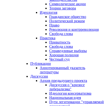
Символические акции
Теории заговора
Идеология
Гражданское общество
Политический режим
Право
Революция и контрреволюция
Свобода слова
Практика
Приватность
Свобода слова
Справедливые выборы
Хорошая полиция
Честный суд
Публикации
Аннотированный указатель
литературы
Дискуссии
Архив предыдущего проекта
Дискуссия о "кризисе
либерализма"
Идеология консерватизма
Национальная идея
Пути легитимации "управляемой