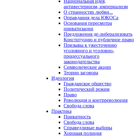
Национальная идея,
антивестернизм, империализм
О странностях любви...
Оправдания дела ЮКОСа
Основания пересмотра
приватизации
Предложения де-либерализовать
Конституцию и публичное право
Призывы к ужесточению
уголовного и уголовно-
процессуального
законодательства
Символические акции
Теории заговора
Идеология
Гражданское общество
Политический режим
Право
Революция и контрреволюция
Свобода слова
Практика
Приватность
Свобода слова
Справедливые выборы
Хорошая полиция