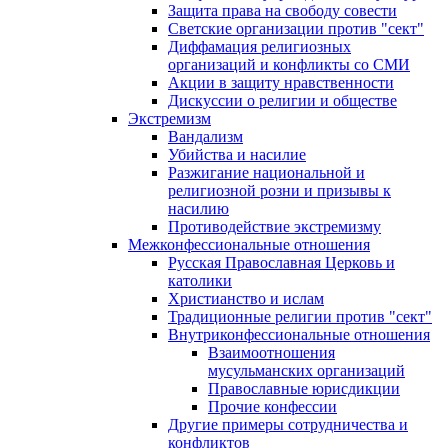
Защита права на свободу совести
Светские организации против "сект"
Диффамация религиозных
организаций и конфликты со СМИ
Акции в защиту нравственности
Дискуссии о религии и обществе
Экстремизм
Вандализм
Убийства и насилие
Разжигание национальной и
религиозной розни и призывы к
насилию
Противодействие экстремизму
Межконфессиональные отношения
Русская Православная Церковь и
католики
Христианство и ислам
Традиционные религии против "сект"
Внутриконфессиональные отношения
Взаимоотношения
мусульманских организаций
Православные юрисдикции
Прочие конфессии
Другие примеры сотрудничества и
конфликтов