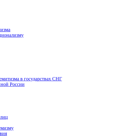
лизма
ционализму
емитизма в государствах СНГ
нной России
 лиц
емизму
вия