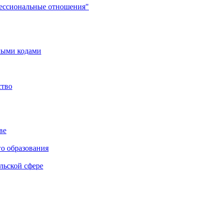
фессиональные отношения"
мыми кодами
ство
ве
го образования
льской сфере