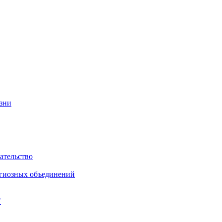
изни
ательство
игиозных объединений
"