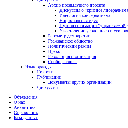
Архив предыдущего проекта
Дискуссия о "кризисе либерализм
Идеология консерватизма
Национальная идея
Пути легитимации "управляемой 
Ужесточение уголовного и уголов
Барометр демократии
Гражданское общество
Политический режим
Право
Революция и оппозиция
Свобода слова
Язык вражды
Новости
Публикации
Документы других организаций
Дискуссии
Объявления
О нас
Аналитика
Справочник
База данных