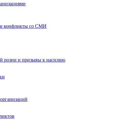
ганизациями
 и конфликты со СМИ
й розни и призывы к насилию
ки
организаций
ликтов