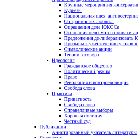
Крупные мероприятия консервати
Курьезы
Национальная идея, антивестерни
О странностях любви...
Оправдания дела ЮКОСа
Основания пересмотра приватиза
Предложения де-либерализовать 
Призывы к ужесточению уголовног
Символические акции
Теории заговора
Идеология
Гражданское общество
Политический режим
Право
Революция и контрреволюция
Свобода слова
Практика
Приватность
Свобода слова
Справедливые выборы
Хорошая полиция
Честный суд
Публикации
Аннотированный указатель литературы
Дискуссии