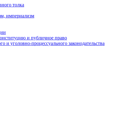
вного толка
зм, империализм
ции
Конституцию и публичное право
о и уголовно-процессуального законодательства