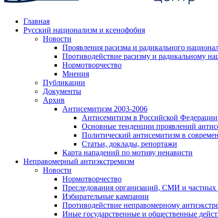
Главная
Русский национализм и ксенофобия
Новости
Проявления расизма и радикального национа
Противодействие расизму и радикальному на
Нормотворчество
Мнения
Публикации
Документы
Архив
Антисемитизм 2003-2006
Антисемитизм в Российской Федерации
Основные тенденции проявлений антис
Политический антисемитизм в совреме
Статьи, доклады, репортажи
Карта нападений по мотиву ненависти
Неправомерный антиэкстремизм
Новости
Нормотворчество
Преследования организаций, СМИ и частных
Избирательные кампании
Противодействие неправомерному антиэкстр
Иные государственные и общественные дейст