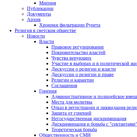
Мнения
Публикации
Документы
Архив
Хроники фильтрации Рунета
Религия в светском обществе
Новости
Власти
Правовое регулирование
Покровительство властей
Чувства верующих
Участие в выборах и в политической ж
Дискуссии о религии и власти
Дискуссии о религии и праве
Религии и карантин
Соглашения
Гонения
Административное и полицейское вмеш
Места для молитвы
Отказ в регистрации и ликвидация рел
Защита от гонений
Негосударственная дискриминация
Дискриминация и борьба с "сектантами
Теоретическая борьба
Общественность и СМИ