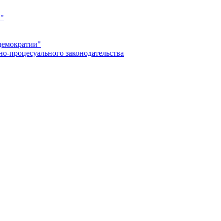
а"
демократии"
но-процесуального законодательства