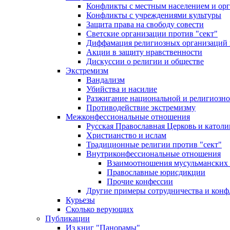
Конфликты с местным населением и ор
Конфликты с учреждениями культуры
Защита права на свободу совести
Светские организации против "сект"
Диффамация религиозных организаций
Акции в защиту нравственности
Дискуссии о религии и обществе
Экстремизм
Вандализм
Убийства и насилие
Разжигание национальной и религиозно
Противодействие экстремизму
Межконфессиональные отношения
Русская Православная Церковь и католи
Христианство и ислам
Традиционные религии против "сект"
Внутриконфессиональные отношения
Взаимоотношения мусульманских 
Православные юрисдикции
Прочие конфессии
Другие примеры сотрудничества и конф
Курьезы
Сколько верующих
Публикации
Из книг "Панорамы"