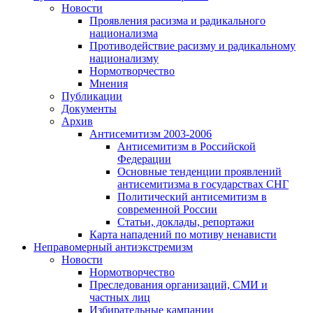
Новости
Проявления расизма и радикального
национализма
Противодействие расизму и радикальному
национализму
Нормотворчество
Мнения
Публикации
Документы
Архив
Антисемитизм 2003-2006
Антисемитизм в Российской
Федерации
Основные тенденции проявлений
антисемитизма в государствах СНГ
Политический антисемитизм в
современной России
Статьи, доклады, репортажи
Карта нападений по мотиву ненависти
Неправомерный антиэкстремизм
Новости
Нормотворчество
Преследования организаций, СМИ и
частных лиц
Избирательные кампании