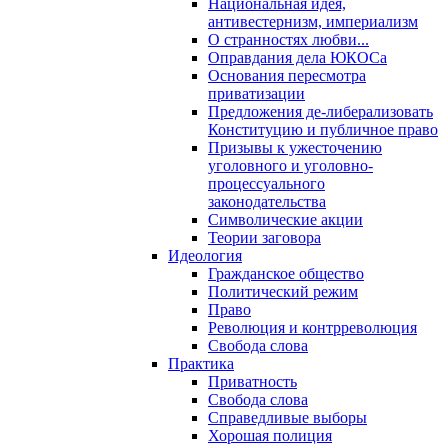
Национальная идея,
антивестернизм, империализм
О странностях любви...
Оправдания дела ЮКОСа
Основания пересмотра
приватизации
Предложения де-либерализовать
Конституцию и публичное право
Призывы к ужесточению
уголовного и уголовно-
процессуального
законодательства
Символические акции
Теории заговора
Идеология
Гражданское общество
Политический режим
Право
Революция и контрреволюция
Свобода слова
Практика
Приватность
Свобода слова
Справедливые выборы
Хорошая полиция