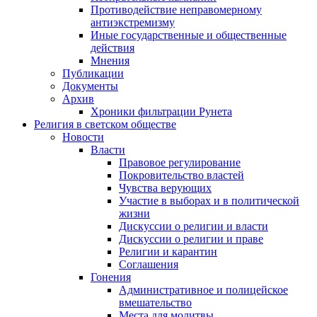
Противодействие неправомерному
антиэкстремизму
Иные государственные и общественные
действия
Мнения
Публикации
Документы
Архив
Хроники фильтрации Рунета
Религия в светском обществе
Новости
Власти
Правовое регулирование
Покровительство властей
Чувства верующих
Участие в выборах и в политической
жизни
Дискуссии о религии и власти
Дискуссии о религии и праве
Религии и карантин
Соглашения
Гонения
Административное и полицейское
вмешательство
Места для молитвы