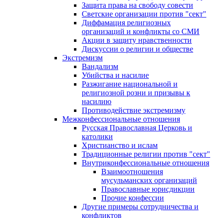
Защита права на свободу совести
Светские организации против "сект"
Диффамация религиозных
организаций и конфликты со СМИ
Акции в защиту нравственности
Дискуссии о религии и обществе
Экстремизм
Вандализм
Убийства и насилие
Разжигание национальной и
религиозной розни и призывы к
насилию
Противодействие экстремизму
Межконфессиональные отношения
Русская Православная Церковь и
католики
Христианство и ислам
Традиционные религии против "сект"
Внутриконфессиональные отношения
Взаимоотношения
мусульманских организаций
Православные юрисдикции
Прочие конфессии
Другие примеры сотрудничества и
конфликтов