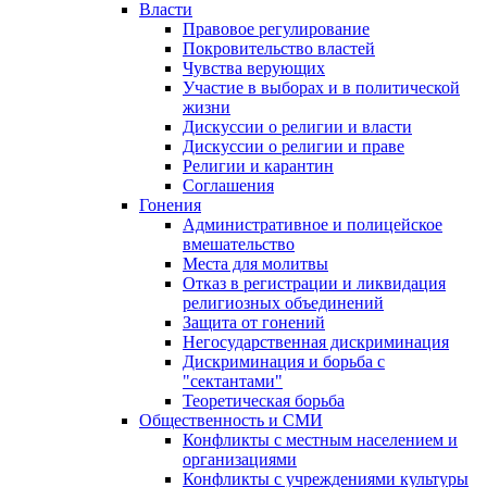
Власти
Правовое регулирование
Покровительство властей
Чувства верующих
Участие в выборах и в политической
жизни
Дискуссии о религии и власти
Дискуссии о религии и праве
Религии и карантин
Соглашения
Гонения
Административное и полицейское
вмешательство
Места для молитвы
Отказ в регистрации и ликвидация
религиозных объединений
Защита от гонений
Негосударственная дискриминация
Дискриминация и борьба с
"сектантами"
Теоретическая борьба
Общественность и СМИ
Конфликты с местным населением и
организациями
Конфликты с учреждениями культуры