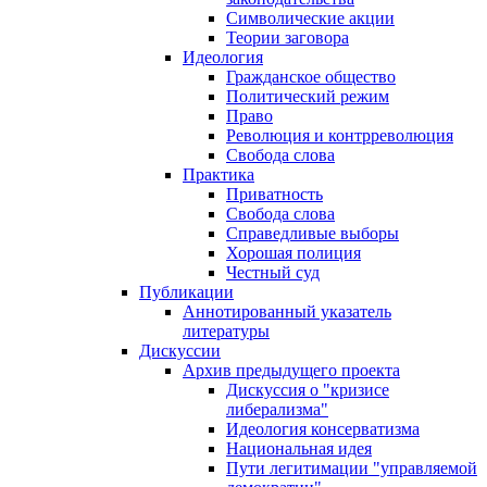
Символические акции
Теории заговора
Идеология
Гражданское общество
Политический режим
Право
Революция и контрреволюция
Свобода слова
Практика
Приватность
Свобода слова
Справедливые выборы
Хорошая полиция
Честный суд
Публикации
Аннотированный указатель
литературы
Дискуссии
Архив предыдущего проекта
Дискуссия о "кризисе
либерализма"
Идеология консерватизма
Национальная идея
Пути легитимации "управляемой