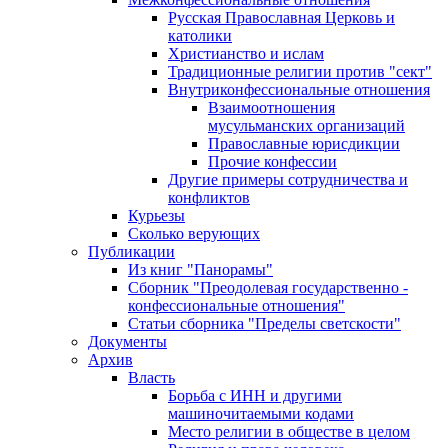
Русская Православная Церковь и
католики
Христианство и ислам
Традиционные религии против "сект"
Внутриконфессиональные отношения
Взаимоотношения
мусульманских организаций
Православные юрисдикции
Прочие конфессии
Другие примеры сотрудничества и
конфликтов
Курьезы
Сколько верующих
Публикации
Из книг "Панорамы"
Сборник "Преодолевая государственно -
конфессиональные отношения"
Статьи сборника "Пределы светскости"
Документы
Архив
Власть
Борьба с ИНН и другими
машиночитаемыми кодами
Место религии в обществе в целом