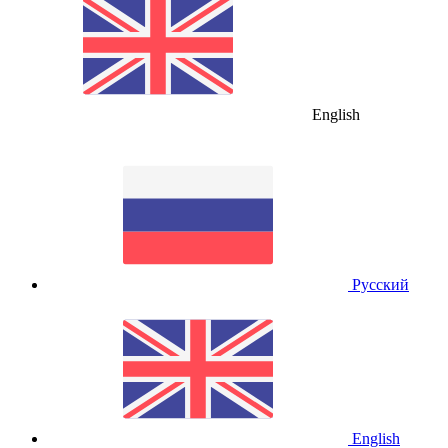
English
Русский
English