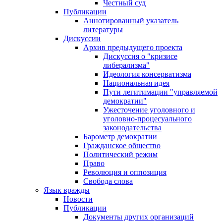
Честный суд
Публикации
Аннотированный указатель
литературы
Дискуссии
Архив предыдущего проекта
Дискуссия о "кризисе
либерализма"
Идеология консерватизма
Национальная идея
Пути легитимации "управляемой
демократии"
Ужесточение уголовного и
уголовно-процесуального
законодательства
Барометр демократии
Гражданское общество
Политический режим
Право
Революция и оппозиция
Свобода слова
Язык вражды
Новости
Публикации
Документы других организаций