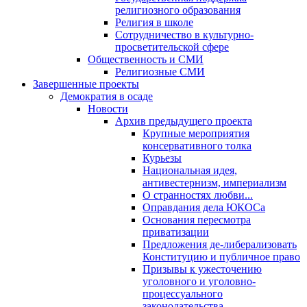
религиозного образования
Религия в школе
Сотрудничество в культурно-
просветительской сфере
Общественность и СМИ
Религиозные СМИ
Завершенные проекты
Демократия в осаде
Новости
Архив предыдущего проекта
Крупные мероприятия
консервативного толка
Курьезы
Национальная идея,
антивестернизм, империализм
О странностях любви...
Оправдания дела ЮКОСа
Основания пересмотра
приватизации
Предложения де-либерализовать
Конституцию и публичное право
Призывы к ужесточению
уголовного и уголовно-
процессуального
законодательства