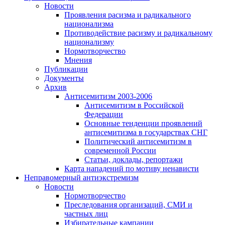
Новости
Проявления расизма и радикального
национализма
Противодействие расизму и радикальному
национализму
Нормотворчество
Мнения
Публикации
Документы
Архив
Антисемитизм 2003-2006
Антисемитизм в Российской
Федерации
Основные тенденции проявлений
антисемитизма в государствах СНГ
Политический антисемитизм в
современной России
Статьи, доклады, репортажи
Карта нападений по мотиву ненависти
Неправомерный антиэкстремизм
Новости
Нормотворчество
Преследования организаций, СМИ и
частных лиц
Избирательные кампании