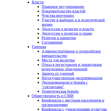
Власти
Правовое регулирование
Покровительство властей
Чувства верующих
Участие в выборах и в политической
жизни
Дискуссии о религии и власти
Дискуссии о религии и праве
Религии и карантин
Соглашения
Гонения
Административное и полицейское
вмешательство
Места для молитвы
Отказ в регистрации и ликвидация
религиозных объединений
Защита от гонений
Негосударственная дискриминация
Дискриминация и борьба с
"сектантами"
Теоретическая борьба
Общественность и СМИ
Конфликты с местным населением и
организациями
Конфликты с учреждениями культуры