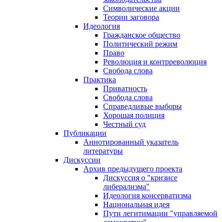
Символические акции
Теории заговора
Идеология
Гражданское общество
Политический режим
Право
Революция и контрреволюция
Свобода слова
Практика
Приватность
Свобода слова
Справедливые выборы
Хорошая полиция
Честный суд
Публикации
Аннотированный указатель
литературы
Дискуссии
Архив предыдущего проекта
Дискуссия о "кризисе
либерализма"
Идеология консерватизма
Национальная идея
Пути легитимации "управляемой