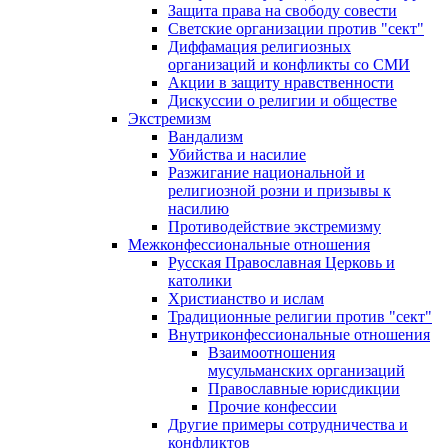
Защита права на свободу совести
Светские организации против "сект"
Диффамация религиозных
организаций и конфликты со СМИ
Акции в защиту нравственности
Дискуссии о религии и обществе
Экстремизм
Вандализм
Убийства и насилие
Разжигание национальной и
религиозной розни и призывы к
насилию
Противодействие экстремизму
Межконфессиональные отношения
Русская Православная Церковь и
католики
Христианство и ислам
Традиционные религии против "сект"
Внутриконфессиональные отношения
Взаимоотношения
мусульманских организаций
Православные юрисдикции
Прочие конфессии
Другие примеры сотрудничества и
конфликтов