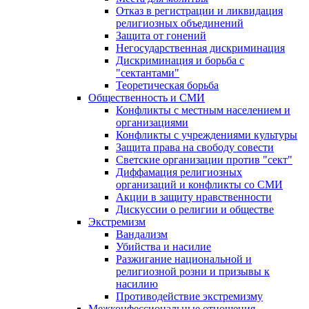
Отказ в регистрации и ликвидация
религиозных объединений
Защита от гонений
Негосударственная дискриминация
Дискриминация и борьба с
"сектантами"
Теоретическая борьба
Общественность и СМИ
Конфликты с местным населением и
организациями
Конфликты с учреждениями культуры
Защита права на свободу совести
Светские организации против "сект"
Диффамация религиозных
организаций и конфликты со СМИ
Акции в защиту нравственности
Дискуссии о религии и обществе
Экстремизм
Вандализм
Убийства и насилие
Разжигание национальной и
религиозной розни и призывы к
насилию
Противодействие экстремизму
Межконфессиональные отношения