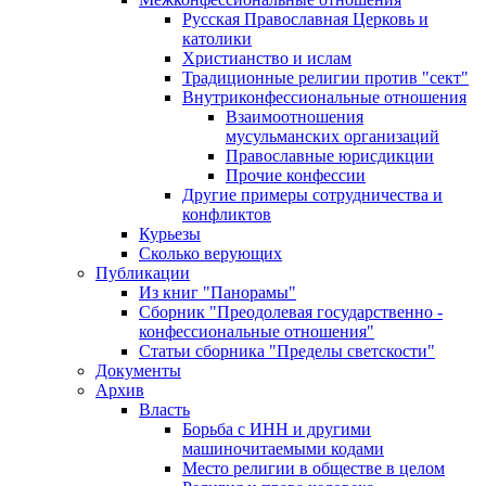
Русская Православная Церковь и
католики
Христианство и ислам
Традиционные религии против "сект"
Внутриконфессиональные отношения
Взаимоотношения
мусульманских организаций
Православные юрисдикции
Прочие конфессии
Другие примеры сотрудничества и
конфликтов
Курьезы
Сколько верующих
Публикации
Из книг "Панорамы"
Сборник "Преодолевая государственно -
конфессиональные отношения"
Статьи сборника "Пределы светскости"
Документы
Архив
Власть
Борьба с ИНН и другими
машиночитаемыми кодами
Место религии в обществе в целом