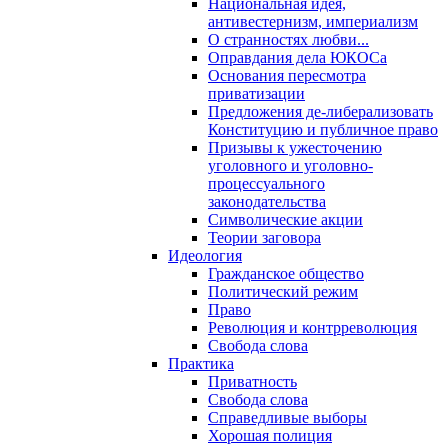
Национальная идея,
антивестернизм, империализм
О странностях любви...
Оправдания дела ЮКОСа
Основания пересмотра
приватизации
Предложения де-либерализовать
Конституцию и публичное право
Призывы к ужесточению
уголовного и уголовно-
процессуального
законодательства
Символические акции
Теории заговора
Идеология
Гражданское общество
Политический режим
Право
Революция и контрреволюция
Свобода слова
Практика
Приватность
Свобода слова
Справедливые выборы
Хорошая полиция