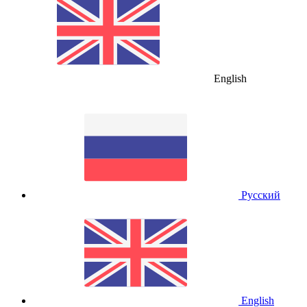
English
Русский
English