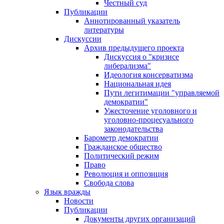
Честный суд
Публикации
Аннотированный указатель
литературы
Дискуссии
Архив предыдущего проекта
Дискуссия о "кризисе
либерализма"
Идеология консерватизма
Национальная идея
Пути легитимации "управляемой
демократии"
Ужесточение уголовного и
уголовно-процесуального
законодательства
Барометр демократии
Гражданское общество
Политический режим
Право
Революция и оппозиция
Свобода слова
Язык вражды
Новости
Публикации
Документы других организаций