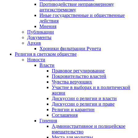
Противодействие неправомерному
антиэкстремизму
Иные государственные и общественные
действия
Мнения
Публикации
Документы
Архив
Хроники фильтрации Рунета
Религия в светском обществе
Новости
Власти
Правовое регулирование
Покровительство властей
Чувства верующих
Участие в выборах и в политической
жизни
Дискуссии о религии и власти
Дискуссии о религии и праве
Религии и карантин
Соглашения
Гонения
Административное и полицейское
вмешательство
Места для молитвы