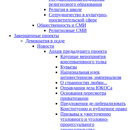
религиозного образования
Религия в школе
Сотрудничество в культурно-
просветительской сфере
Общественность и СМИ
Религиозные СМИ
Завершенные проекты
Демократия в осаде
Новости
Архив предыдущего проекта
Крупные мероприятия
консервативного толка
Курьезы
Национальная идея,
антивестернизм, империализм
О странностях любви...
Оправдания дела ЮКОСа
Основания пересмотра
приватизации
Предложения де-либерализовать
Конституцию и публичное право
Призывы к ужесточению
уголовного и уголовно-
процессуального
законодательства