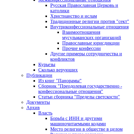
Русская Православная Церковь и
католики
Христианство и ислам
Традиционные религии против "сект"
Внутриконфессиональные отношения
Взаимоотношения
мусульманских организаций
Православные юрисдикции
Прочие конфессии
Другие примеры сотрудничества и
конфликтов
Курьезы
Сколько верующих
Публикации
Из книг "Панорамы"
Сборник "Преодолевая государственно -
конфессиональные отношения"
Статьи сборника "Пределы светскости"
Документы
Архив
Власть
Борьба с ИНН и другими
машиночитаемыми кодами
Место религии в обществе в целом