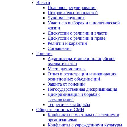
Власти
Правовое регулирование
Покровительство властей
Чувства верующих
Участие в выборах и в политической
жизни
Дискуссии о религии и власти
Дискуссии о религии и праве
Религии и карантин
Соглашения
Гонения
Административное и полицейское
вмешательство
Места для молитвы
Отказ в регистрации и ликвидация
религиозных объединений
Защита от гонений
Негосударственная дискриминация
Дискриминация и борьба с
"сектантами"
Теоретическая борьба
Общественность и СМИ
Конфликты с местным населением и
организациями
Конфликты с учреждениями культуры