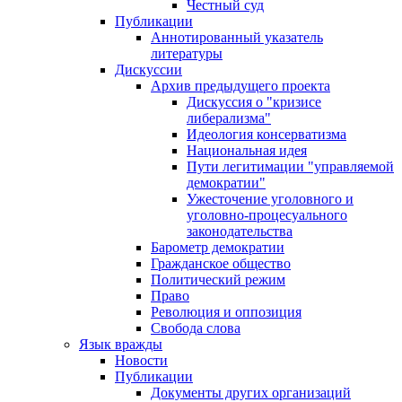
Честный суд
Публикации
Аннотированный указатель
литературы
Дискуссии
Архив предыдущего проекта
Дискуссия о "кризисе
либерализма"
Идеология консерватизма
Национальная идея
Пути легитимации "управляемой
демократии"
Ужесточение уголовного и
уголовно-процесуального
законодательства
Барометр демократии
Гражданское общество
Политический режим
Право
Революция и оппозиция
Свобода слова
Язык вражды
Новости
Публикации
Документы других организаций