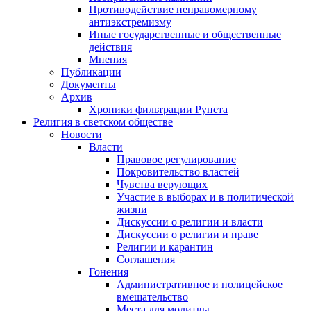
Противодействие неправомерному
антиэкстремизму
Иные государственные и общественные
действия
Мнения
Публикации
Документы
Архив
Хроники фильтрации Рунета
Религия в светском обществе
Новости
Власти
Правовое регулирование
Покровительство властей
Чувства верующих
Участие в выборах и в политической
жизни
Дискуссии о религии и власти
Дискуссии о религии и праве
Религии и карантин
Соглашения
Гонения
Административное и полицейское
вмешательство
Места для молитвы