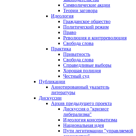
Символические акции
Теории заговора
Идеология
Гражданское общество
Политический режим
Право
Революция и контрреволюция
Свобода слова
Практика
Приватность
Свобода слова
Справедливые выборы
Хорошая полиция
Честный суд
Публикации
Аннотированный указатель
литературы
Дискуссии
Архив предыдущего проекта
Дискуссия о "кризисе
либерализма"
Идеология консерватизма
Национальная идея
Пути легитимации "управляемой