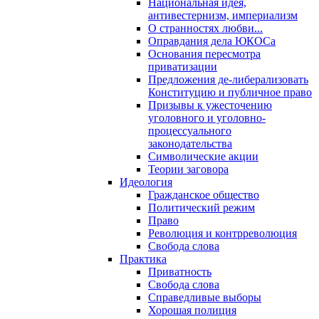
Национальная идея,
антивестернизм, империализм
О странностях любви...
Оправдания дела ЮКОСа
Основания пересмотра
приватизации
Предложения де-либерализовать
Конституцию и публичное право
Призывы к ужесточению
уголовного и уголовно-
процессуального
законодательства
Символические акции
Теории заговора
Идеология
Гражданское общество
Политический режим
Право
Революция и контрреволюция
Свобода слова
Практика
Приватность
Свобода слова
Справедливые выборы
Хорошая полиция