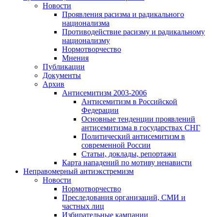
Новости
Проявления расизма и радикального
национализма
Противодействие расизму и радикальному
национализму
Нормотворчество
Мнения
Публикации
Документы
Архив
Антисемитизм 2003-2006
Антисемитизм в Российской
Федерации
Основные тенденции проявлений
антисемитизма в государствах СНГ
Политический антисемитизм в
современной России
Статьи, доклады, репортажи
Карта нападений по мотиву ненависти
Неправомерный антиэкстремизм
Новости
Нормотворчество
Преследования организаций, СМИ и
частных лиц
Избирательные кампании