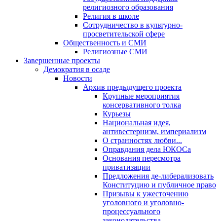
религиозного образования
Религия в школе
Сотрудничество в культурно-
просветительской сфере
Общественность и СМИ
Религиозные СМИ
Завершенные проекты
Демократия в осаде
Новости
Архив предыдущего проекта
Крупные мероприятия
консервативного толка
Курьезы
Национальная идея,
антивестернизм, империализм
О странностях любви...
Оправдания дела ЮКОСа
Основания пересмотра
приватизации
Предложения де-либерализовать
Конституцию и публичное право
Призывы к ужесточению
уголовного и уголовно-
процессуального
законодательства