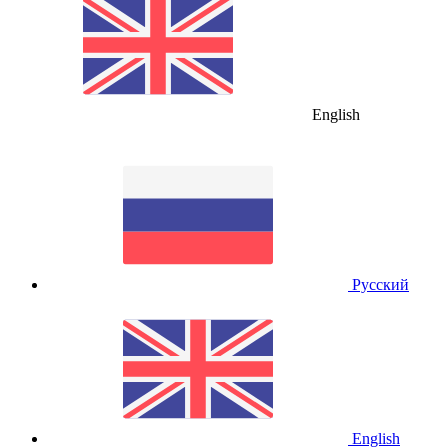
English
Русский
English