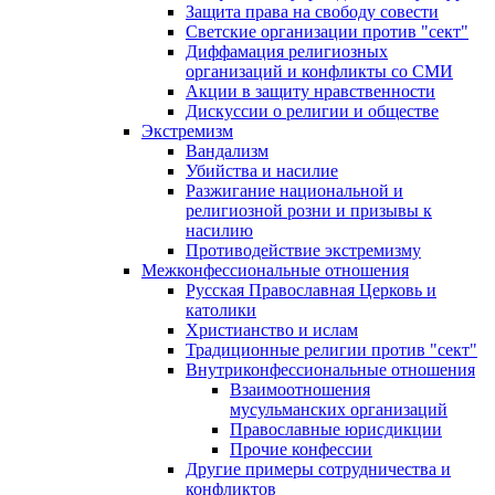
Защита права на свободу совести
Светские организации против "сект"
Диффамация религиозных
организаций и конфликты со СМИ
Акции в защиту нравственности
Дискуссии о религии и обществе
Экстремизм
Вандализм
Убийства и насилие
Разжигание национальной и
религиозной розни и призывы к
насилию
Противодействие экстремизму
Межконфессиональные отношения
Русская Православная Церковь и
католики
Христианство и ислам
Традиционные религии против "сект"
Внутриконфессиональные отношения
Взаимоотношения
мусульманских организаций
Православные юрисдикции
Прочие конфессии
Другие примеры сотрудничества и
конфликтов