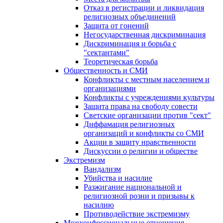
Отказ в регистрации и ликвидация
религиозных объединений
Защита от гонений
Негосударственная дискриминация
Дискриминация и борьба с
"сектантами"
Теоретическая борьба
Общественность и СМИ
Конфликты с местным населением и
организациями
Конфликты с учреждениями культуры
Защита права на свободу совести
Светские организации против "сект"
Диффамация религиозных
организаций и конфликты со СМИ
Акции в защиту нравственности
Дискуссии о религии и обществе
Экстремизм
Вандализм
Убийства и насилие
Разжигание национальной и
религиозной розни и призывы к
насилию
Противодействие экстремизму
Межконфессиональные отношения