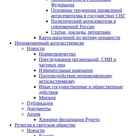
Федерации
Основные тенденции проявлений
антисемитизма в государствах СНГ
Политический антисемитизм в
современной России
Статьи, доклады, репортажи
Карта нападений по мотиву ненависти
Неправомерный антиэкстремизм
Новости
Нормотворчество
Преследования организаций, СМИ и
частных лиц
Избирательные кампании
Противодействие неправомерному
антиэкстремизму
Иные государственные и общественные
действия
Мнения
Публикации
Документы
Архив
Хроники фильтрации Рунета
Религия в светском обществе
Новости
Власти