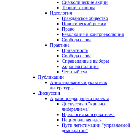
Символические акции
Теории заговора
Идеология
Гражданское общество
Политический режим
Право
Революция и контрреволюция
Свобода слова
Практика
Приватность
Свобода слова
Справедливые выборы
Хорошая полиция
Честный суд
Публикации
Аннотированный указатель
литературы
Дискуссии
Архив предыдущего проекта
Дискуссия о "кризисе
либерализма"
Идеология консерватизма
Национальная идея
Пути легитимации "управляемой
демократии"