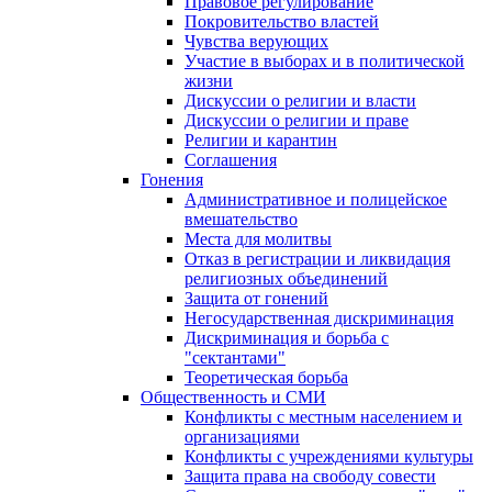
Правовое регулирование
Покровительство властей
Чувства верующих
Участие в выборах и в политической
жизни
Дискуссии о религии и власти
Дискуссии о религии и праве
Религии и карантин
Соглашения
Гонения
Административное и полицейское
вмешательство
Места для молитвы
Отказ в регистрации и ликвидация
религиозных объединений
Защита от гонений
Негосударственная дискриминация
Дискриминация и борьба с
"сектантами"
Теоретическая борьба
Общественность и СМИ
Конфликты с местным населением и
организациями
Конфликты с учреждениями культуры
Защита права на свободу совести