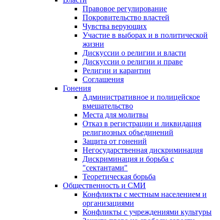
Правовое регулирование
Покровительство властей
Чувства верующих
Участие в выборах и в политической
жизни
Дискуссии о религии и власти
Дискуссии о религии и праве
Религии и карантин
Соглашения
Гонения
Административное и полицейское
вмешательство
Места для молитвы
Отказ в регистрации и ликвидация
религиозных объединений
Защита от гонений
Негосударственная дискриминация
Дискриминация и борьба с
"сектантами"
Теоретическая борьба
Общественность и СМИ
Конфликты с местным населением и
организациями
Конфликты с учреждениями культуры