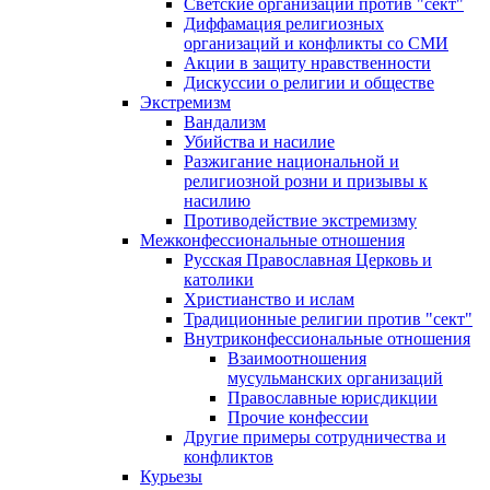
Светские организации против "сект"
Диффамация религиозных
организаций и конфликты со СМИ
Акции в защиту нравственности
Дискуссии о религии и обществе
Экстремизм
Вандализм
Убийства и насилие
Разжигание национальной и
религиозной розни и призывы к
насилию
Противодействие экстремизму
Межконфессиональные отношения
Русская Православная Церковь и
католики
Христианство и ислам
Традиционные религии против "сект"
Внутриконфессиональные отношения
Взаимоотношения
мусульманских организаций
Православные юрисдикции
Прочие конфессии
Другие примеры сотрудничества и
конфликтов
Курьезы