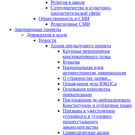
Религия в школе
Сотрудничество в культурно-
просветительской сфере
Общественность и СМИ
Религиозные СМИ
Завершенные проекты
Демократия в осаде
Новости
Архив предыдущего проекта
Крупные мероприятия
консервативного толка
Курьезы
Национальная идея,
антивестернизм, империализм
О странностях любви...
Оправдания дела ЮКОСа
Основания пересмотра
приватизации
Предложения де-либерализовать
Конституцию и публичное право
Призывы к ужесточению
уголовного и уголовно-
процессуального
законодательства
Символические акции