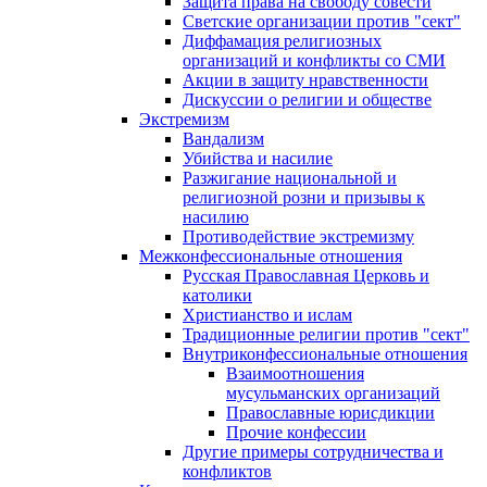
Защита права на свободу совести
Светские организации против "сект"
Диффамация религиозных
организаций и конфликты со СМИ
Акции в защиту нравственности
Дискуссии о религии и обществе
Экстремизм
Вандализм
Убийства и насилие
Разжигание национальной и
религиозной розни и призывы к
насилию
Противодействие экстремизму
Межконфессиональные отношения
Русская Православная Церковь и
католики
Христианство и ислам
Традиционные религии против "сект"
Внутриконфессиональные отношения
Взаимоотношения
мусульманских организаций
Православные юрисдикции
Прочие конфессии
Другие примеры сотрудничества и
конфликтов