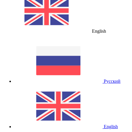
English
Русский
English