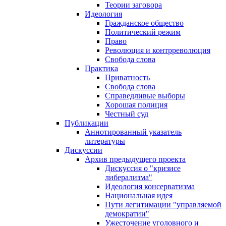
Теории заговора
Идеология
Гражданское общество
Политический режим
Право
Революция и контрреволюция
Свобода слова
Практика
Приватность
Свобода слова
Справедливые выборы
Хорошая полиция
Честный суд
Публикации
Аннотированный указатель
литературы
Дискуссии
Архив предыдущего проекта
Дискуссия о "кризисе
либерализма"
Идеология консерватизма
Национальная идея
Пути легитимации "управляемой
демократии"
Ужесточение уголовного и