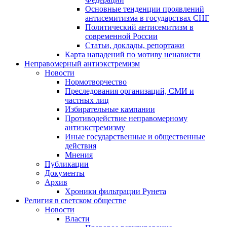
Основные тенденции проявлений
антисемитизма в государствах СНГ
Политический антисемитизм в
современной России
Статьи, доклады, репортажи
Карта нападений по мотиву ненависти
Неправомерный антиэкстремизм
Новости
Нормотворчество
Преследования организаций, СМИ и
частных лиц
Избирательные кампании
Противодействие неправомерному
антиэкстремизму
Иные государственные и общественные
действия
Мнения
Публикации
Документы
Архив
Хроники фильтрации Рунета
Религия в светском обществе
Новости
Власти