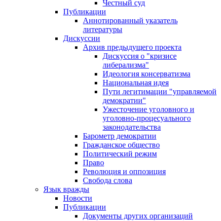
Честный суд
Публикации
Аннотированный указатель
литературы
Дискуссии
Архив предыдущего проекта
Дискуссия о "кризисе
либерализма"
Идеология консерватизма
Национальная идея
Пути легитимации "управляемой
демократии"
Ужесточение уголовного и
уголовно-процесуального
законодательства
Барометр демократии
Гражданское общество
Политический режим
Право
Революция и оппозиция
Свобода слова
Язык вражды
Новости
Публикации
Документы других организаций