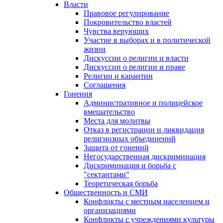
Власти
Правовое регулирование
Покровительство властей
Чувства верующих
Участие в выборах и в политической
жизни
Дискуссии о религии и власти
Дискуссии о религии и праве
Религии и карантин
Соглашения
Гонения
Административное и полицейское
вмешательство
Места для молитвы
Отказ в регистрации и ликвидация
религиозных объединений
Защита от гонений
Негосударственная дискриминация
Дискриминация и борьба с
"сектантами"
Теоретическая борьба
Общественность и СМИ
Конфликты с местным населением и
организациями
Конфликты с учреждениями культуры