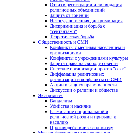
Отказ в регистрации и ликвидация
религиозных объединений
Защита от гонений
Негосударственная дискриминация
Дискриминация и борьба с
"сектантами"
Теоретическая борьба
Общественность и СМИ
Конфликты с местным населением и
организациями
Конфликты с учреждениями культуры
Защита права на свободу совести
Светские организации против "сект"
Диффамация религиозных
организаций и конфликты со СМИ
Акции в защиту нравственности
Дискуссии о религии и обществе
Экстремизм
Вандализм
Убийства и насилие
Разжигание национальной и
религиозной розни и призывы к
насилию
Противодействие экстремизму
Межконфессиональные отношения