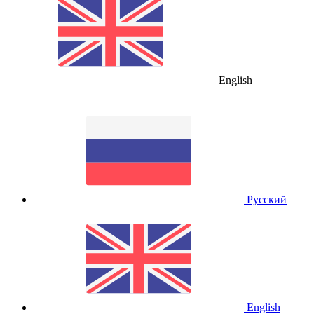
English
Русский
English