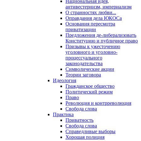
Национальная идея,
антивестернизм, империализм
О странностях любви...
Оправдания дела ЮКОСа
Основания пересмотра
приватизации
Предложения де-либерализовать
Конституцию и публичное право
Призывы к ужесточению
уголовного и уголовно-
процессуального
законодательства
Символические акции
Теории заговора
Идеология
Гражданское общество
Политический режим
Право
Революция и контрреволюция
Свобода слова
Практика
Приватность
Свобода слова
Справедливые выборы
Хорошая полиция