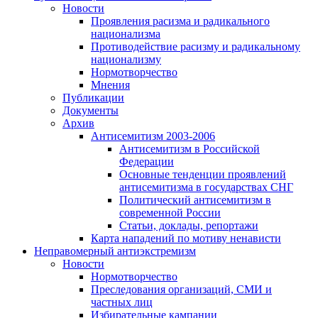
Новости
Проявления расизма и радикального
национализма
Противодействие расизму и радикальному
национализму
Нормотворчество
Мнения
Публикации
Документы
Архив
Антисемитизм 2003-2006
Антисемитизм в Российской
Федерации
Основные тенденции проявлений
антисемитизма в государствах СНГ
Политический антисемитизм в
современной России
Статьи, доклады, репортажи
Карта нападений по мотиву ненависти
Неправомерный антиэкстремизм
Новости
Нормотворчество
Преследования организаций, СМИ и
частных лиц
Избирательные кампании