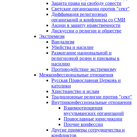
Защита права на свободу совести
Светские организации против "сект"
Диффамация религиозных
организаций и конфликты со СМИ
Акции в защиту нравственности
Дискуссии о религии и обществе
Экстремизм
Вандализм
Убийства и насилие
Разжигание национальной и
религиозной розни и призывы к
насилию
Противодействие экстремизму
Межконфессиональные отношения
Русская Православная Церковь и
католики
Христианство и ислам
Традиционные религии против "сект"
Внутриконфессиональные отношения
Взаимоотношения
мусульманских организаций
Православные юрисдикции
Прочие конфессии
Другие примеры сотрудничества и
конфликтов