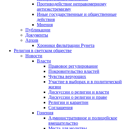
Противодействие неправомерному
антиэкстремизму
Иные государственные и общественные
действия
Мнения
Публикации
Документы
Архив
Хроники фильтрации Рунета
Религия в светском обществе
Новости
Власти
Правовое регулирование
Покровительство властей
Чувства верующих
Участие в выборах и в политической
жизни
Дискуссии о религии и власти
Дискуссии о религии и праве
Религии и карантин
Соглашения
Гонения
Административное и полицейское
вмешательство
Места для молитвы