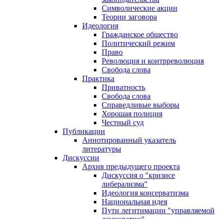
Символические акции
Теории заговора
Идеология
Гражданское общество
Политический режим
Право
Революция и контрреволюция
Свобода слова
Практика
Приватность
Свобода слова
Справедливые выборы
Хорошая полиция
Честный суд
Публикации
Аннотированный указатель
литературы
Дискуссии
Архив предыдущего проекта
Дискуссия о "кризисе
либерализма"
Идеология консерватизма
Национальная идея
Пути легитимации "управляемой