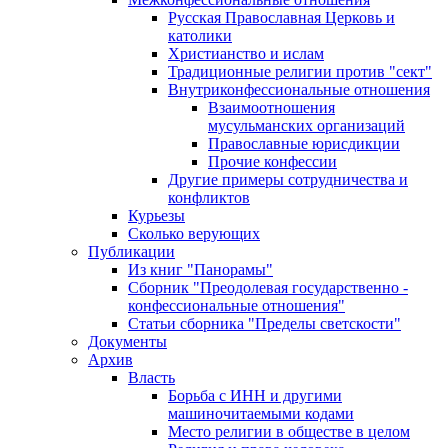
Русская Православная Церковь и
католики
Христианство и ислам
Традиционные религии против "сект"
Внутриконфессиональные отношения
Взаимоотношения
мусульманских организаций
Православные юрисдикции
Прочие конфессии
Другие примеры сотрудничества и
конфликтов
Курьезы
Сколько верующих
Публикации
Из книг "Панорамы"
Сборник "Преодолевая государственно -
конфессиональные отношения"
Статьи сборника "Пределы светскости"
Документы
Архив
Власть
Борьба с ИНН и другими
машиночитаемыми кодами
Место религии в обществе в целом