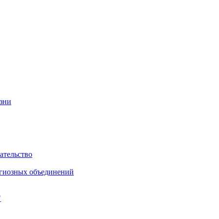
изни
ательство
игиозных объединений
"