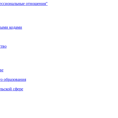
фессиональные отношения"
мыми кодами
ство
ве
го образования
льской сфере