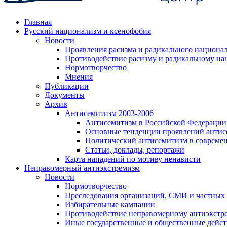
Главная
Русский национализм и ксенофобия
Новости
Проявления расизма и радикального национа
Противодействие расизму и радикальному на
Нормотворчество
Мнения
Публикации
Документы
Архив
Антисемитизм 2003-2006
Антисемитизм в Российской Федерации
Основные тенденции проявлений антис
Политический антисемитизм в совреме
Статьи, доклады, репортажи
Карта нападений по мотиву ненависти
Неправомерный антиэкстремизм
Новости
Нормотворчество
Преследования организаций, СМИ и частных
Избирательные кампании
Противодействие неправомерному антиэкстр
Иные государственные и общественные дейст