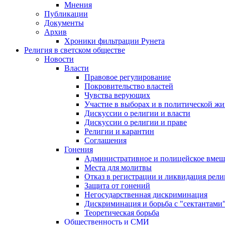
Мнения
Публикации
Документы
Архив
Хроники фильтрации Рунета
Религия в светском обществе
Новости
Власти
Правовое регулирование
Покровительство властей
Чувства верующих
Участие в выборах и в политической ж
Дискуссии о религии и власти
Дискуссии о религии и праве
Религии и карантин
Соглашения
Гонения
Административное и полицейское вмеш
Места для молитвы
Отказ в регистрации и ликвидация рел
Защита от гонений
Негосударственная дискриминация
Дискриминация и борьба с "сектантами
Теоретическая борьба
Общественность и СМИ