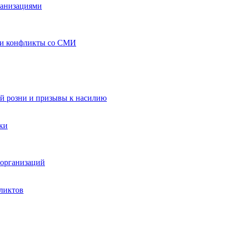
ганизациями
 и конфликты со СМИ
й розни и призывы к насилию
ки
организаций
ликтов