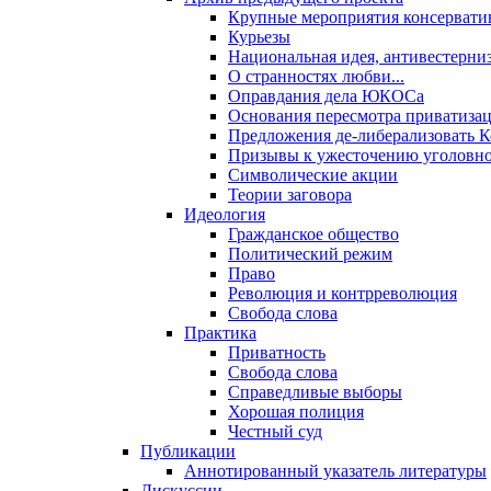
Крупные мероприятия консервати
Курьезы
Национальная идея, антивестерни
О странностях любви...
Оправдания дела ЮКОСа
Основания пересмотра приватиза
Предложения де-либерализовать 
Призывы к ужесточению уголовног
Символические акции
Теории заговора
Идеология
Гражданское общество
Политический режим
Право
Революция и контрреволюция
Свобода слова
Практика
Приватность
Свобода слова
Справедливые выборы
Хорошая полиция
Честный суд
Публикации
Аннотированный указатель литературы
Дискуссии