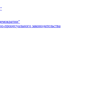
а"
демократии"
но-процесуального законодательства