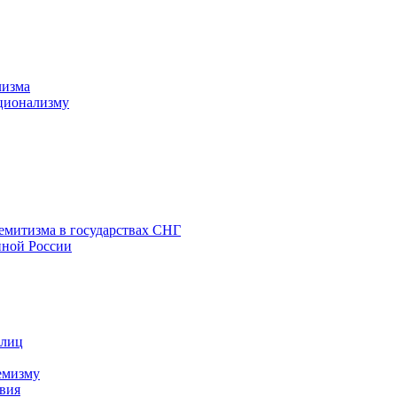
лизма
ционализму
емитизма в государствах СНГ
нной России
 лиц
емизму
вия