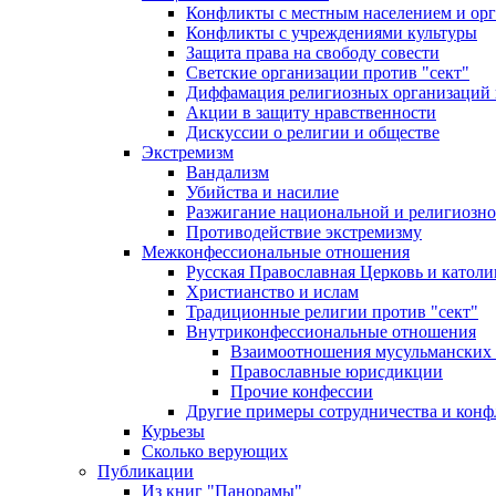
Конфликты с местным населением и ор
Конфликты с учреждениями культуры
Защита права на свободу совести
Светские организации против "сект"
Диффамация религиозных организаций
Акции в защиту нравственности
Дискуссии о религии и обществе
Экстремизм
Вандализм
Убийства и насилие
Разжигание национальной и религиозно
Противодействие экстремизму
Межконфессиональные отношения
Русская Православная Церковь и католи
Христианство и ислам
Традиционные религии против "сект"
Внутриконфессиональные отношения
Взаимоотношения мусульманских 
Православные юрисдикции
Прочие конфессии
Другие примеры сотрудничества и конф
Курьезы
Сколько верующих
Публикации
Из книг "Панорамы"