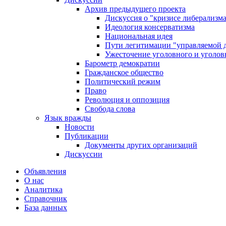
Архив предыдущего проекта
Дискуссия о "кризисе либерализм
Идеология консерватизма
Национальная идея
Пути легитимации "управляемой 
Ужесточение уголовного и уголов
Барометр демократии
Гражданское общество
Политический режим
Право
Революция и оппозиция
Свобода слова
Язык вражды
Новости
Публикации
Документы других организаций
Дискуссии
Объявления
О нас
Аналитика
Справочник
База данных