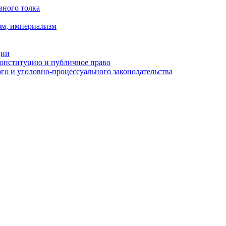
вного толка
зм, империализм
ции
Конституцию и публичное право
о и уголовно-процессуального законодательства