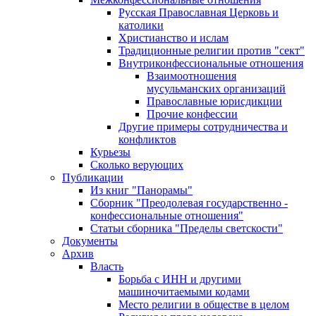
Русская Православная Церковь и
католики
Христианство и ислам
Традиционные религии против "сект"
Внутриконфессиональные отношения
Взаимоотношения
мусульманских организаций
Православные юрисдикции
Прочие конфессии
Другие примеры сотрудничества и
конфликтов
Курьезы
Сколько верующих
Публикации
Из книг "Панорамы"
Сборник "Преодолевая государственно -
конфессиональные отношения"
Статьи сборника "Пределы светскости"
Документы
Архив
Власть
Борьба с ИНН и другими
машиночитаемыми кодами
Место религии в обществе в целом