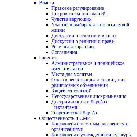
Власти
Правовое регулирование
Покровительство властей
Чувства верующих
Участие в выборах и в политической
жизни
Дискуссии о религии и власти
Дискуссии о религии и праве
Религии и карантин
Соглашения
Гонения
Административное и полицейское
вмешательство
Места для молитвы
Отказ в регистрации и ликвидация
религиозных объединений
Защита от гонений
Негосударственная дискриминация
Дискриминация и борьба с
"сектантами"
Теоретическая борьба
Общественность и СМИ
Конфликты с местным населением и
организациями
Конфликты с учреждениями культуры