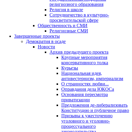
религиозного образования
Религия в школе
Сотрудничество в культурно-
просветительской сфере
Общественность и СМИ
Религиозные СМИ
Завершенные проекты
Демократия в осаде
Новости
Архив предыдущего проекта
Крупные мероприятия
консервативного толка
Курьезы
Национальная идея,
антивестернизм, империализм
О странностях любви...
Оправдания дела ЮКОСа
Основания пересмотра
приватизации
Предложения де-либерализовать
Конституцию и публичное право
Призывы к ужесточению
уголовного и уголовно-
процессуального
законодательства