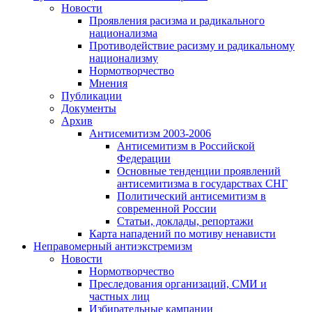
Новости
Проявления расизма и радикального
национализма
Противодействие расизму и радикальному
национализму
Нормотворчество
Мнения
Публикации
Документы
Архив
Антисемитизм 2003-2006
Антисемитизм в Российской
Федерации
Основные тенденции проявлений
антисемитизма в государствах СНГ
Политический антисемитизм в
современной России
Статьи, доклады, репортажи
Карта нападений по мотиву ненависти
Неправомерный антиэкстремизм
Новости
Нормотворчество
Преследования организаций, СМИ и
частных лиц
Избирательные кампании