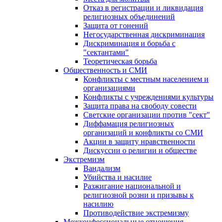
Отказ в регистрации и ликвидация
религиозных объединений
Защита от гонений
Негосударственная дискриминация
Дискриминация и борьба с
"сектантами"
Теоретическая борьба
Общественность и СМИ
Конфликты с местным населением и
организациями
Конфликты с учреждениями культуры
Защита права на свободу совести
Светские организации против "сект"
Диффамация религиозных
организаций и конфликты со СМИ
Акции в защиту нравственности
Дискуссии о религии и обществе
Экстремизм
Вандализм
Убийства и насилие
Разжигание национальной и
религиозной розни и призывы к
насилию
Противодействие экстремизму
Межконфессиональные отношения