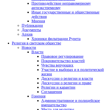
Противодействие неправомерному
антиэкстремизму
Иные государственные и общественные
действия
Мнения
Публикации
Документы
Архив
Хроники фильтрации Рунета
Религия в светском обществе
Новости
Власти
Правовое регулирование
Покровительство властей
Чувства верующих
Участие в выборах и в политической
жизни
Дискуссии о религии и власти
Дискуссии о религии и праве
Религии и карантин
Соглашения
Гонения
Административное и полицейское
вмешательство
Места для молитвы