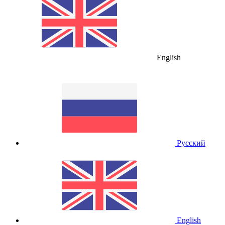
English
Русский
English