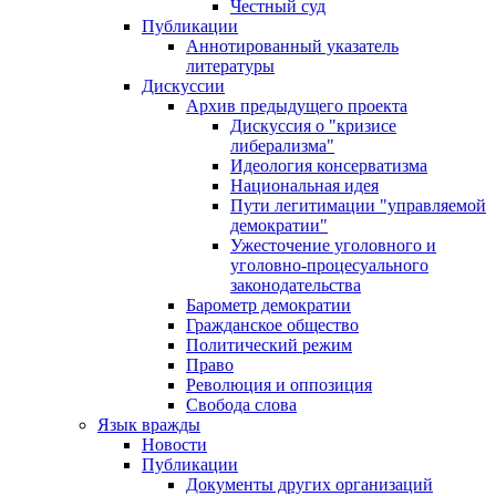
Честный суд
Публикации
Аннотированный указатель
литературы
Дискуссии
Архив предыдущего проекта
Дискуссия о "кризисе
либерализма"
Идеология консерватизма
Национальная идея
Пути легитимации "управляемой
демократии"
Ужесточение уголовного и
уголовно-процесуального
законодательства
Барометр демократии
Гражданское общество
Политический режим
Право
Революция и оппозиция
Свобода слова
Язык вражды
Новости
Публикации
Документы других организаций