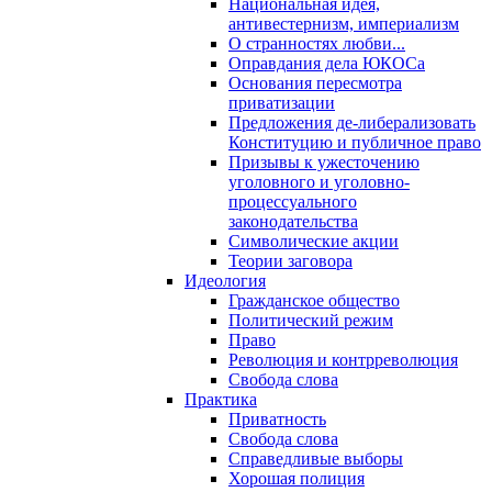
Национальная идея,
антивестернизм, империализм
О странностях любви...
Оправдания дела ЮКОСа
Основания пересмотра
приватизации
Предложения де-либерализовать
Конституцию и публичное право
Призывы к ужесточению
уголовного и уголовно-
процессуального
законодательства
Символические акции
Теории заговора
Идеология
Гражданское общество
Политический режим
Право
Революция и контрреволюция
Свобода слова
Практика
Приватность
Свобода слова
Справедливые выборы
Хорошая полиция