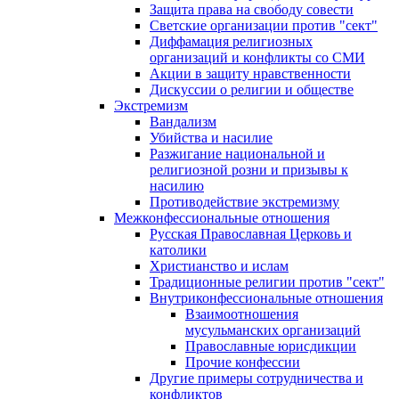
Защита права на свободу совести
Светские организации против "сект"
Диффамация религиозных
организаций и конфликты со СМИ
Акции в защиту нравственности
Дискуссии о религии и обществе
Экстремизм
Вандализм
Убийства и насилие
Разжигание национальной и
религиозной розни и призывы к
насилию
Противодействие экстремизму
Межконфессиональные отношения
Русская Православная Церковь и
католики
Христианство и ислам
Традиционные религии против "сект"
Внутриконфессиональные отношения
Взаимоотношения
мусульманских организаций
Православные юрисдикции
Прочие конфессии
Другие примеры сотрудничества и
конфликтов