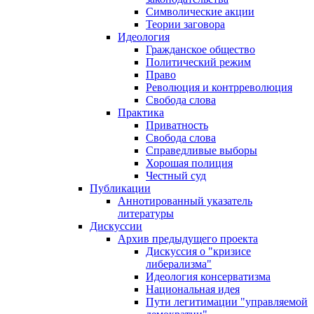
Символические акции
Теории заговора
Идеология
Гражданское общество
Политический режим
Право
Революция и контрреволюция
Свобода слова
Практика
Приватность
Свобода слова
Справедливые выборы
Хорошая полиция
Честный суд
Публикации
Аннотированный указатель
литературы
Дискуссии
Архив предыдущего проекта
Дискуссия о "кризисе
либерализма"
Идеология консерватизма
Национальная идея
Пути легитимации "управляемой