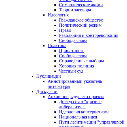
Символические акции
Теории заговора
Идеология
Гражданское общество
Политический режим
Право
Революция и контрреволюция
Свобода слова
Практика
Приватность
Свобода слова
Справедливые выборы
Хорошая полиция
Честный суд
Публикации
Аннотированный указатель
литературы
Дискуссии
Архив предыдущего проекта
Дискуссия о "кризисе
либерализма"
Идеология консерватизма
Национальная идея
Пути легитимации "управляемой