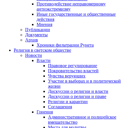
Противодействие неправомерному
антиэкстремизму
Иные государственные и общественные
действия
Мнения
Публикации
Документы
Архив
Хроники фильтрации Рунета
Религия в светском обществе
Новости
Власти
Правовое регулирование
Покровительство властей
Чувства верующих
Участие в выборах и в политической
жизни
Дискуссии о религии и власти
Дискуссии о религии и праве
Религии и карантин
Соглашения
Гонения
Административное и полицейское
вмешательство
Места для молитвы