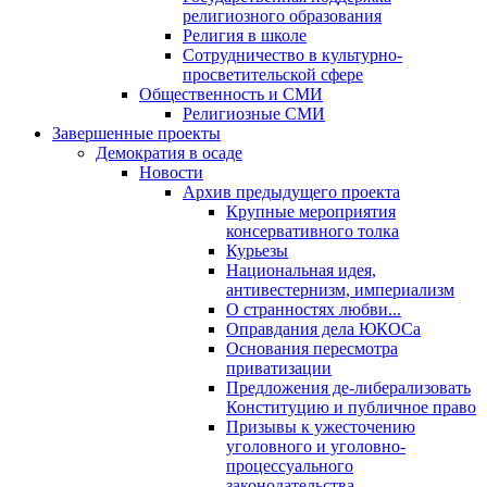
религиозного образования
Религия в школе
Сотрудничество в культурно-
просветительской сфере
Общественность и СМИ
Религиозные СМИ
Завершенные проекты
Демократия в осаде
Новости
Архив предыдущего проекта
Крупные мероприятия
консервативного толка
Курьезы
Национальная идея,
антивестернизм, империализм
О странностях любви...
Оправдания дела ЮКОСа
Основания пересмотра
приватизации
Предложения де-либерализовать
Конституцию и публичное право
Призывы к ужесточению
уголовного и уголовно-
процессуального
законодательства