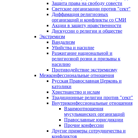
Защита права на свободу совести
Светские организации против "сект"
Диффамация религиозных
организаций и конфликты со СМИ
Акции в защиту нравственности
Дискуссии о религии и обществе
Экстремизм
Вандализм
Убийства и насилие
Разжигание национальной и
религиозной розни и призывы к
насилию
Противодействие экстремизму
Межконфессиональные отношения
Русская Православная Церковь и
католики
Христианство и ислам
Традиционные религии против "сект"
Внутриконфессиональные отношения
Взаимоотношения
мусульманских организаций
Православные юрисдикции
Прочие конфессии
Другие примеры сотрудничества и
конфликтов