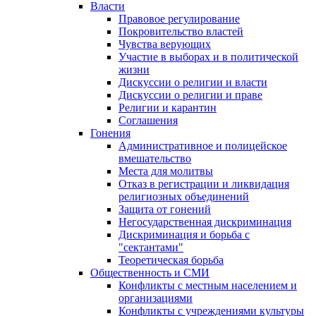
Власти
Правовое регулирование
Покровительство властей
Чувства верующих
Участие в выборах и в политической
жизни
Дискуссии о религии и власти
Дискуссии о религии и праве
Религии и карантин
Соглашения
Гонения
Административное и полицейское
вмешательство
Места для молитвы
Отказ в регистрации и ликвидация
религиозных объединений
Защита от гонений
Негосударственная дискриминация
Дискриминация и борьба с
"сектантами"
Теоретическая борьба
Общественность и СМИ
Конфликты с местным населением и
организациями
Конфликты с учреждениями культуры