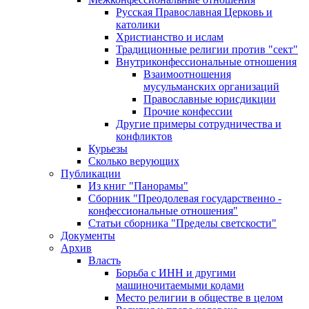
Русская Православная Церковь и
католики
Христианство и ислам
Традиционные религии против "сект"
Внутриконфессиональные отношения
Взаимоотношения
мусульманских организаций
Православные юрисдикции
Прочие конфессии
Другие примеры сотрудничества и
конфликтов
Курьезы
Сколько верующих
Публикации
Из книг "Панорамы"
Сборник "Преодолевая государственно -
конфессиональные отношения"
Статьи сборника "Пределы светскости"
Документы
Архив
Власть
Борьба с ИНН и другими
машиночитаемыми кодами
Место религии в обществе в целом