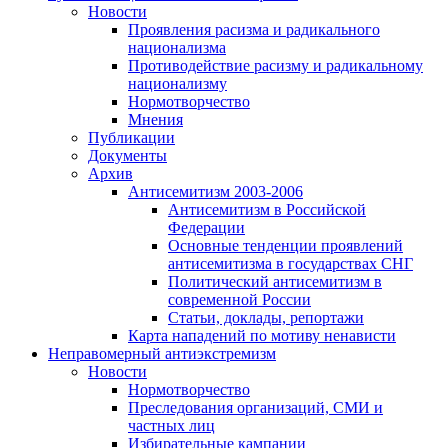
Новости
Проявления расизма и радикального
национализма
Противодействие расизму и радикальному
национализму
Нормотворчество
Мнения
Публикации
Документы
Архив
Антисемитизм 2003-2006
Антисемитизм в Российской
Федерации
Основные тенденции проявлений
антисемитизма в государствах СНГ
Политический антисемитизм в
современной России
Статьи, доклады, репортажи
Карта нападений по мотиву ненависти
Неправомерный антиэкстремизм
Новости
Нормотворчество
Преследования организаций, СМИ и
частных лиц
Избирательные кампании