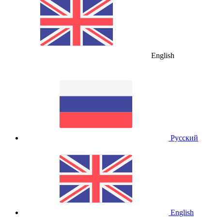
English
Русский
English