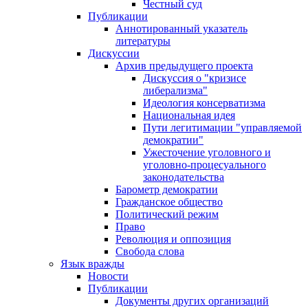
Честный суд
Публикации
Аннотированный указатель
литературы
Дискуссии
Архив предыдущего проекта
Дискуссия о "кризисе
либерализма"
Идеология консерватизма
Национальная идея
Пути легитимации "управляемой
демократии"
Ужесточение уголовного и
уголовно-процесуального
законодательства
Барометр демократии
Гражданское общество
Политический режим
Право
Революция и оппозиция
Свобода слова
Язык вражды
Новости
Публикации
Документы других организаций