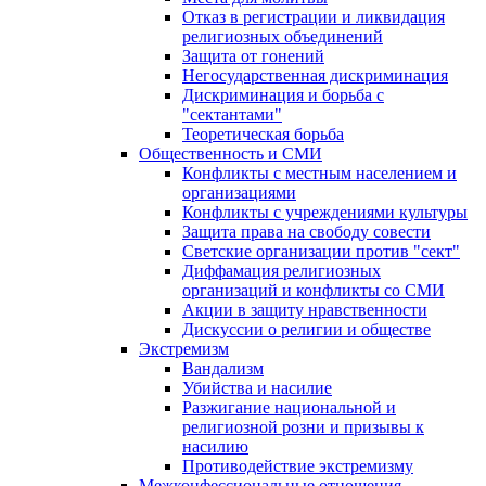
Отказ в регистрации и ликвидация
религиозных объединений
Защита от гонений
Негосударственная дискриминация
Дискриминация и борьба с
"сектантами"
Теоретическая борьба
Общественность и СМИ
Конфликты с местным населением и
организациями
Конфликты с учреждениями культуры
Защита права на свободу совести
Светские организации против "сект"
Диффамация религиозных
организаций и конфликты со СМИ
Акции в защиту нравственности
Дискуссии о религии и обществе
Экстремизм
Вандализм
Убийства и насилие
Разжигание национальной и
религиозной розни и призывы к
насилию
Противодействие экстремизму
Межконфессиональные отношения