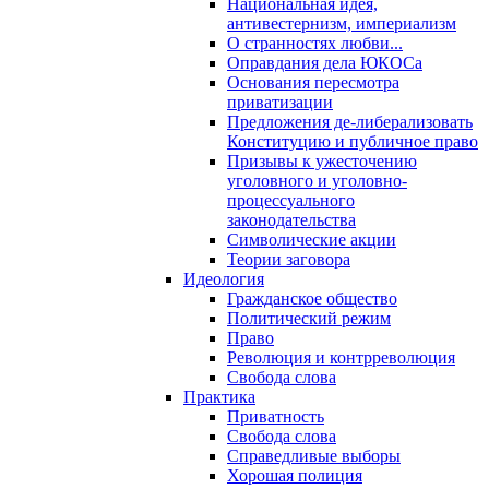
Национальная идея,
антивестернизм, империализм
О странностях любви...
Оправдания дела ЮКОСа
Основания пересмотра
приватизации
Предложения де-либерализовать
Конституцию и публичное право
Призывы к ужесточению
уголовного и уголовно-
процессуального
законодательства
Символические акции
Теории заговора
Идеология
Гражданское общество
Политический режим
Право
Революция и контрреволюция
Свобода слова
Практика
Приватность
Свобода слова
Справедливые выборы
Хорошая полиция