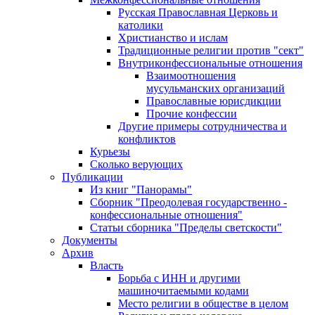
Русская Православная Церковь и
католики
Христианство и ислам
Традиционные религии против "сект"
Внутриконфессиональные отношения
Взаимоотношения
мусульманских организаций
Православные юрисдикции
Прочие конфессии
Другие примеры сотрудничества и
конфликтов
Курьезы
Сколько верующих
Публикации
Из книг "Панорамы"
Сборник "Преодолевая государственно -
конфессиональные отношения"
Статьи сборника "Пределы светскости"
Документы
Архив
Власть
Борьба с ИНН и другими
машиночитаемыми кодами
Место религии в обществе в целом