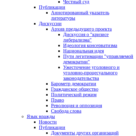
Честный суд
Публикации
Аннотированный указатель
литературы
Дискуссии
Архив предыдущего проекта
Дискуссия о "кризисе
либерализма"
Идеология консерватизма
Национальная идея
Пути легитимации "управляемой
демократии"
Ужесточение уголовного и
уголовно-процесуального
законодательства
Барометр демократии
Гражданское общество
Политический режим
Право
Революция и оппозиция
Свобода слова
Язык вражды
Новости
Публикации
Документы других организаций