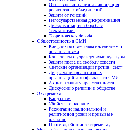
Отказ в регистрации и ликвидация
религиозных объединений
Защита от гонений
Негосударственная дискриминация
Дискриминация и борьба с
"сектантами"
Теоретическая борьба
Общественность и СМИ
Конфликты с местным населением и
организациями
Конфликты с учреждениями культуры
Защита права на свободу совести
Светские организации против "сект"
Диффамация религиозных
организаций и конфликты со СМИ
Акции в защиту нравственности
Дискуссии о религии и обществе
Экстремизм
Вандализм
Убийства и насилие
Разжигание национальной и
религиозной розни и призывы к
насилию
Противодействие экстремизму
Межконфессиональные отношения