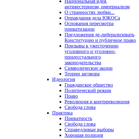
Национальная идея,
антивестернизм, империализм
О странностях любви...
Оправдания дела ЮКОСа
Основания пересмотра
приватизации
Предложения де-либерализовать
Конституцию и публичное право
Призывы к ужесточению
уголовного и уголовно-
процессуального
законодательства
Символические акции
Теории заговора
Идеология
Гражданское общество
Политический режим
Право
Революция и контрреволюция
Свобода слова
Практика
Приватность
Свобода слова
Справедливые выборы
Хорошая полиция