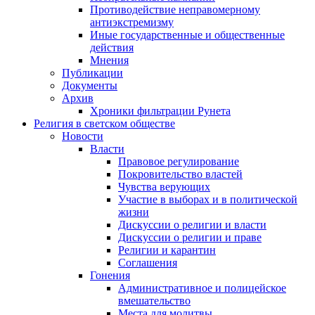
Противодействие неправомерному
антиэкстремизму
Иные государственные и общественные
действия
Мнения
Публикации
Документы
Архив
Хроники фильтрации Рунета
Религия в светском обществе
Новости
Власти
Правовое регулирование
Покровительство властей
Чувства верующих
Участие в выборах и в политической
жизни
Дискуссии о религии и власти
Дискуссии о религии и праве
Религии и карантин
Соглашения
Гонения
Административное и полицейское
вмешательство
Места для молитвы