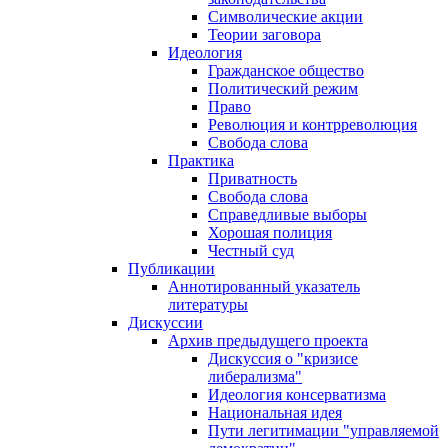
Символические акции
Теории заговора
Идеология
Гражданское общество
Политический режим
Право
Революция и контрреволюция
Свобода слова
Практика
Приватность
Свобода слова
Справедливые выборы
Хорошая полиция
Честный суд
Публикации
Аннотированный указатель
литературы
Дискуссии
Архив предыдущего проекта
Дискуссия о "кризисе
либерализма"
Идеология консерватизма
Национальная идея
Пути легитимации "управляемой