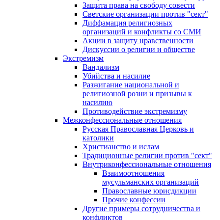
Защита права на свободу совести
Светские организации против "сект"
Диффамация религиозных
организаций и конфликты со СМИ
Акции в защиту нравственности
Дискуссии о религии и обществе
Экстремизм
Вандализм
Убийства и насилие
Разжигание национальной и
религиозной розни и призывы к
насилию
Противодействие экстремизму
Межконфессиональные отношения
Русская Православная Церковь и
католики
Христианство и ислам
Традиционные религии против "сект"
Внутриконфессиональные отношения
Взаимоотношения
мусульманских организаций
Православные юрисдикции
Прочие конфессии
Другие примеры сотрудничества и
конфликтов