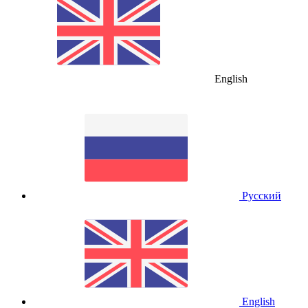
English
Русский
English