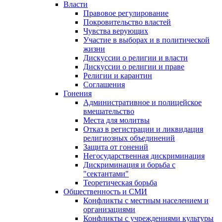
Власти
Правовое регулирование
Покровительство властей
Чувства верующих
Участие в выборах и в политической
жизни
Дискуссии о религии и власти
Дискуссии о религии и праве
Религии и карантин
Соглашения
Гонения
Административное и полицейское
вмешательство
Места для молитвы
Отказ в регистрации и ликвидация
религиозных объединений
Защита от гонений
Негосударственная дискриминация
Дискриминация и борьба с
"сектантами"
Теоретическая борьба
Общественность и СМИ
Конфликты с местным населением и
организациями
Конфликты с учреждениями культуры