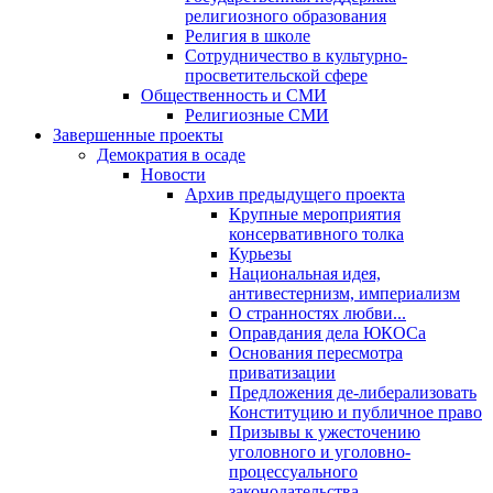
религиозного образования
Религия в школе
Сотрудничество в культурно-
просветительской сфере
Общественность и СМИ
Религиозные СМИ
Завершенные проекты
Демократия в осаде
Новости
Архив предыдущего проекта
Крупные мероприятия
консервативного толка
Курьезы
Национальная идея,
антивестернизм, империализм
О странностях любви...
Оправдания дела ЮКОСа
Основания пересмотра
приватизации
Предложения де-либерализовать
Конституцию и публичное право
Призывы к ужесточению
уголовного и уголовно-
процессуального
законодательства