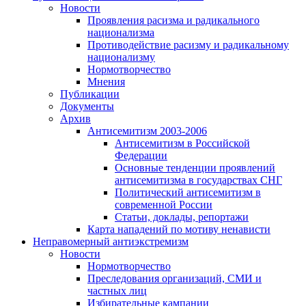
Новости
Проявления расизма и радикального
национализма
Противодействие расизму и радикальному
национализму
Нормотворчество
Мнения
Публикации
Документы
Архив
Антисемитизм 2003-2006
Антисемитизм в Российской
Федерации
Основные тенденции проявлений
антисемитизма в государствах СНГ
Политический антисемитизм в
современной России
Статьи, доклады, репортажи
Карта нападений по мотиву ненависти
Неправомерный антиэкстремизм
Новости
Нормотворчество
Преследования организаций, СМИ и
частных лиц
Избирательные кампании